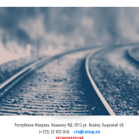
Республика Молдова, Кишинэу МД-2012,ул. Влайку Пыркэлаб 48;
(+373) 22-832-040;
cfm@railway.md
АНТИКОРРУПЦИЯ