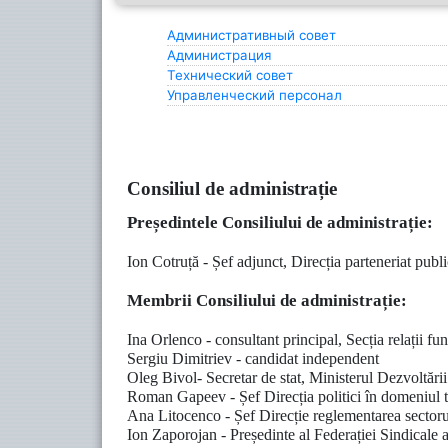
Административный совет
Администрация
Технический совет
Управленческий персонал
Consiliul de administrație
Președintele Consiliului de administrație:
Ion Cotruță - Șef adjunct, Direcția parteneriat publi
Membrii Consiliului de administrație:
Ina Orlenco - consultant principal, Secția relații fu
Sergiu Dimitriev - candidat independent
Oleg Bivol- Secretar de stat, Ministerul Dezvoltării
Roman Gapeev - Șef Direcția politici în domeniul tra
Ana Litocenco - Șef Direcție reglementarea sectorul
Ion Zaporojan - Președinte al Federației Sindicale