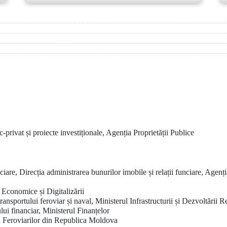
c-privat și proiecte investiționale, Agenția Proprietății Publice
nciare, Direcția administrarea bunurilor imobile și relații funciare, Agenți
 Economice și Digitalizării
nsportului feroviar și naval, Ministerul Infrastructurii și Dezvoltării R
ui financiar, Ministerul Finanțelor
 a Feroviarilor din Republica Moldova