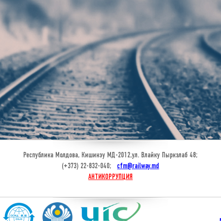
Республика Молдова, Кишинэу МД-2012,ул. Влайку Пыркэлаб 48;
(+373) 22-832-040;
cfm@railway.md
АНТИКОРРУПЦИЯ