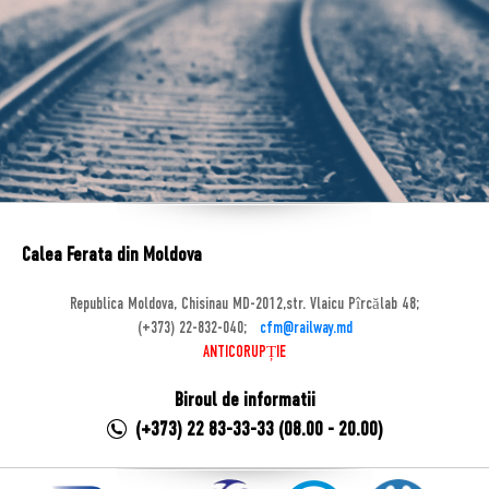
Calea Ferata din Moldova
Republica Moldova, Chisinau MD-2012,str. Vlaicu Pîrcălab 48;
(+373) 22-832-040;
cfm@railway.md
ANTICORUPȚIE
Biroul de informatii
(+373) 22 83-33-33 (08.00 - 20.00)