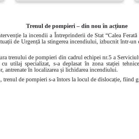
Trenul de pompieri – din nou în acțiune
tervenție la incendii a Întreprinderii de Stat “Calea Ferat
ituații de Urgență la stingerea incendiului, izbucnit într-un
ra trenului de pompieri din cadrul echipei nr.5 a Serviciul
u utilaj specializat, s-a deplasat în zona stației tehni
, antrenate în localizarea și lichidarea incendiului.
0, trenul de pompieri s-a întors
la locul de dislocație
, fiind 