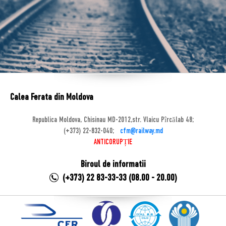
Calea Ferata din Moldova
Republica Moldova, Chisinau MD-2012,str. Vlaicu Pîrcălab 48;
(+373) 22-832-040;
cfm@railway.md
ANTICORUPȚIE
Biroul de informatii
(+373) 22 83-33-33 (08.00 - 20.00)