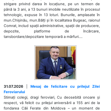
strigare privind darea în locațiune, pe un termen de
până la 3 ani, a 13 bunuri imobile neutilizate în procesul
tehnologic, expuse în 13 loturi. Bunurile, amplasate în
mun.Chișinău, mun.Bălți și în localitatea Bugeac, raionul
Comrat, includ spații administrative, spații de producere,
depozite, platforme de încărcare,
tansbordare/depozitare temporară a mărfuri....
31.07.2026
|
Mesaj de felicitare cu prilejul Zilei
Feroviarului
Stimați colegi, dragi feroviari, Cu deosebită onoare și
respect, vă felicit cu prilejul aniversării a 155 ani de la
fondarea Căii Ferate din Moldova – un moment de