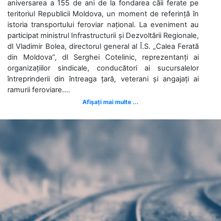
aniversarea a 155 de ani de la fondarea căii ferate pe
teritoriul Republicii Moldova, un moment de referință în
istoria transportului feroviar național. La eveniment au
participat ministrul Infrastructurii și Dezvoltării Regionale,
dl Vladimir Bolea, directorul general al Î.S. „Calea Ferată
din Moldova”, dl Serghei Cotelinic, reprezentanți ai
organizațiilor sindicale, conducători ai sucursalelor
întreprinderii din întreaga țară, veterani și angajați ai
ramurii feroviare....
Afișați mai multe ...