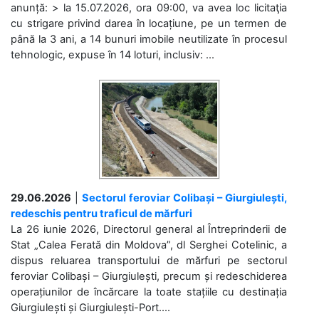
anunță: > la 15.07.2026, ora 09:00, va avea loc licitaţia
cu strigare privind darea în locațiune, pe un termen de
până la 3 ani, a 14 bunuri imobile neutilizate în procesul
tehnologic, expuse în 14 loturi, inclusiv: ...
29.06.2026
|
Sectorul feroviar Colibași – Giurgiulești,
redeschis pentru traficul de mărfuri
La 26 iunie 2026, Directorul general al Întreprinderii de
Stat „Calea Ferată din Moldova”, dl Serghei Cotelinic, a
dispus reluarea transportului de mărfuri pe sectorul
feroviar Colibași – Giurgiulești, precum și redeschiderea
operațiunilor de încărcare la toate stațiile cu destinația
Giurgiulești și Giurgiulești-Port....