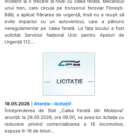
incident la o trecere la nivel cu calea ferată. Mecanicul
unui tren, care circula pe tronsonul feroviar Florești-
Bălți, a aplicat frânarea de urgență, însă nu a reușit să
evite impactul cu un autovehicul, care a pătruns
neregulamentar pe calea ferată. La fața locului a fost
solicitat Serviciul Național Unic pentru Apeluri de
Urgență 112....
18.05.2026
|
Atenție – licitații!
Întreprinderea de Stat „Calea Ferată din Moldova”
anunță: la 26.05.2026, ora 09.00, va avea loc licitaţia cu
reducere privind comercializarea a 16 locomotive,
expuse în 16 de loturi...