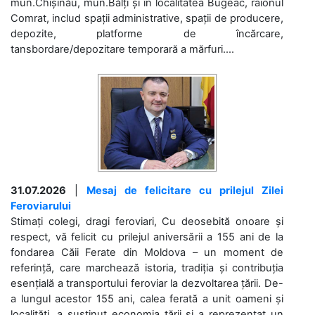
mun.Chișinău, mun.Bălți și în localitatea Bugeac, raionul
Comrat, includ spații administrative, spații de producere,
depozite, platforme de încărcare,
tansbordare/depozitare temporară a mărfuri....
31.07.2026
|
Mesaj de felicitare cu prilejul Zilei
Feroviarului
Stimați colegi, dragi feroviari, Cu deosebită onoare și
respect, vă felicit cu prilejul aniversării a 155 ani de la
fondarea Căii Ferate din Moldova – un moment de
referință, care marchează istoria, tradiția și contribuția
esențială a transportului feroviar la dezvoltarea țării. De-
a lungul acestor 155 ani, calea ferată a unit oameni și
localități, a susținut economia țării și a reprezentat un