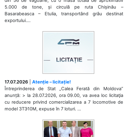
din 56 de vagoane, cu o masă totală de aproximativ
5.000 de tone, și circulă pe ruta Chișinău –
Basarabeasca – Etulia, transportând grâu destinat
exportului....
17.07.2026
|
Atenție – licitație!
Întreprinderea de Stat „Calea Ferată din Moldova”
anunță: > la 28.07.2026, ora 09.00, va avea loc licitaţia
cu reducere privind comercializarea a 7 locomotive de
model 3ТЭ10М, expuse în 7 loturi. ...