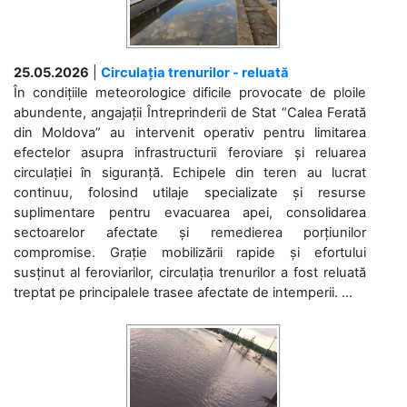
25.05.2026
|
Circulația trenurilor - reluată
În condițiile meteorologice dificile provocate de ploile
abundente, angajații Întreprinderii de Stat “Calea Ferată
din Moldova” au intervenit operativ pentru limitarea
efectelor asupra infrastructurii feroviare și reluarea
circulației în siguranță. Echipele din teren au lucrat
continuu, folosind utilaje specializate și resurse
suplimentare pentru evacuarea apei, consolidarea
sectoarelor afectate și remedierea porțiunilor
compromise. Grație mobilizării rapide și efortului
susținut al feroviarilor, circulația trenurilor a fost reluată
treptat pe principalele trasee afectate de intemperii. ...