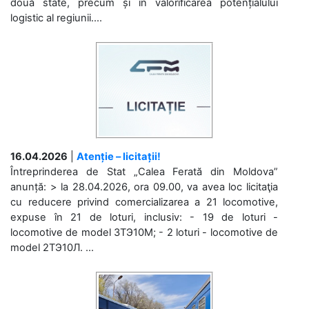
două state, precum și în valorificarea potențialului
logistic al regiunii....
16.04.2026
|
Atenție – licitații!
Întreprinderea de Stat „Calea Ferată din Moldova”
anunță: > la 28.04.2026, ora 09.00, va avea loc licitaţia
cu reducere privind comercializarea a 21 locomotive,
expuse în 21 de loturi, inclusiv: - 19 de loturi -
locomotive de model 3ТЭ10М; - 2 loturi - locomotive de
model 2ТЭ10Л. ...