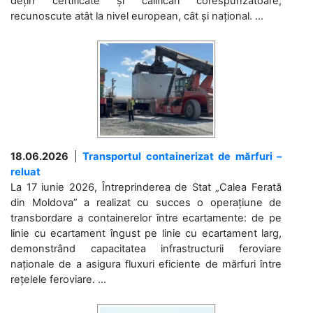
dețin certificate și calificări corespunzătoare,
recunoscute atât la nivel european, cât și național. ...
18.06.2026
|
Transportul containerizat de mărfuri –
reluat
La 17 iunie 2026, Întreprinderea de Stat „Calea Ferată
din Moldova” a realizat cu succes o operațiune de
transbordare a containerelor între ecartamente: de pe
linie cu ecartament îngust pe linie cu ecartament larg,
demonstrând capacitatea infrastructurii feroviare
naționale de a asigura fluxuri eficiente de mărfuri între
rețelele feroviare. ...