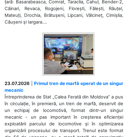
țară: Basarabeasca, Comrat, Taraclia, Cahul, Bender-2,
Căinari, Revaca, Rogojeni, Florești, Fălești, Răuțel,
Mateuți, Drochia, Brătușeni, Lipcani, Vălcineț, Cimișlia,
Căușeni și Iargara....
23.07.2026
|
Primul tren de marfă operat de un singur
mecanic
Întreprinderea de Stat „Calea Ferată din Moldova” a pus
în circulație, în premieră, un tren de marfă, deservit de
un echipaj de locomotivă, format dintr-un singur
mecanic - un pas important în creșterea eficienței
exploatării parcului de locomotive și în optimizarea
organizării procesului de transport. Trenul este format