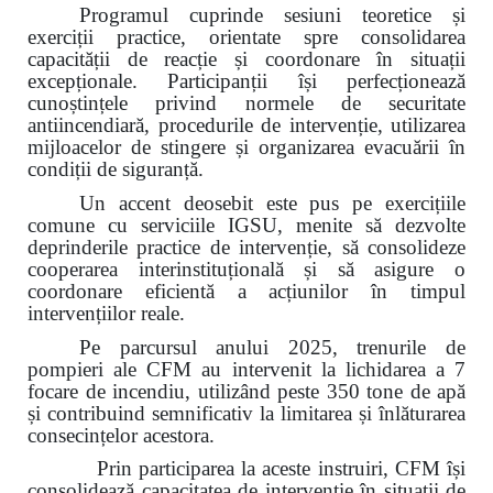
Programul cuprinde sesiuni teoretice și
exerciții practice, orientate spre consolidarea
capacității de reacție și coordonare în situații
excepționale. Participanții își perfecționează
cunoștințele privind normele de securitate
antiincendiară, procedurile de intervenție, utilizarea
mijloacelor de stingere și organizarea evacuării în
condiții de siguranță.
Un accent deosebit este pus pe exercițiile
comune cu serviciile IGSU, menite să dezvolte
deprinderile practice de intervenție, să consolideze
cooperarea interinstituțională și să asigure o
coordonare eficientă a acțiunilor în timpul
intervențiilor reale.
Pe parcursul anului 2025, trenurile de
pompieri ale CFM au intervenit la lichidarea a 7
focare de incendiu, utilizând peste 350 tone de apă
și contribuind semnificativ la limitarea și înlăturarea
consecințelor acestora.
Prin participarea la aceste instruiri, CFM își
consolidează capacitatea de intervenție în situații de