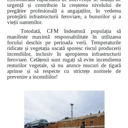
urgență și contribuie la creșterea nivelului de
pregătire profesională a angajaților, în vederea
protejării infrastructurii feroviare, a bunurilor și a
vieții oamenilor.
Totodată, CFM îndeamnă populația să
manifeste maximă responsabilitate în utilizarea
focului deschis pe perioada verii. Temperaturile
ridicate și vegetația uscată sporesc riscul producerii
incendiilor, inclusiv în apropierea infrastructurii
feroviare. Cetățenii sunt rugați să evite incendierea
resturilor vegetale, să nu arunce mucuri de țigară
aprinse și să respecte cu strictețe normele de
prevenire a incendiilor!