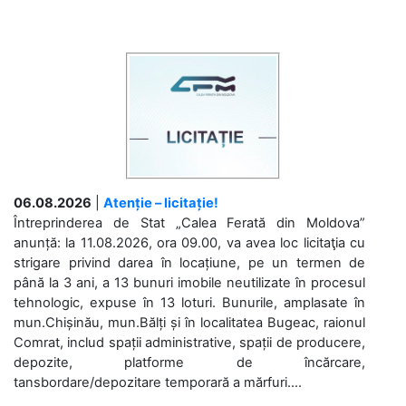
06.08.2026
|
Atenție – licitație!
Întreprinderea de Stat „Calea Ferată din Moldova”
anunță: la 11.08.2026, ora 09.00, va avea loc licitaţia cu
strigare privind darea în locațiune, pe un termen de
până la 3 ani, a 13 bunuri imobile neutilizate în procesul
tehnologic, expuse în 13 loturi. Bunurile, amplasate în
mun.Chișinău, mun.Bălți și în localitatea Bugeac, raionul
Comrat, includ spații administrative, spații de producere,
depozite, platforme de încărcare,
tansbordare/depozitare temporară a mărfuri....