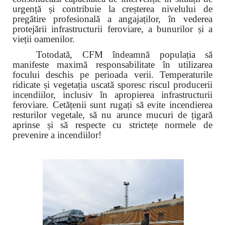
urgență și contribuie la creșterea nivelului de
pregătire profesională a angajaților, în vederea
protejării infrastructurii feroviare, a bunurilor și a
vieții oamenilor.
Totodată, CFM îndeamnă populația să
manifeste maximă responsabilitate în utilizarea
focului deschis pe perioada verii. Temperaturile
ridicate și vegetația uscată sporesc riscul producerii
incendiilor, inclusiv în apropierea infrastructurii
feroviare. Cetățenii sunt rugați să evite incendierea
resturilor vegetale, să nu arunce mucuri de țigară
aprinse și să respecte cu strictețe normele de
prevenire a incendiilor!