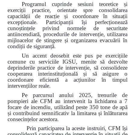
Programul cuprinde sesiuni teoretice și
exerciții practice, orientate spre consolidarea
capacității de reacție și coordonare în situații
excepționale. Participanții își perfecționează
cunoștințele privind normele de securitate
antiincendiară, procedurile de intervenție, utilizarea
mijloacelor de stingere și organizarea evacuării în
condiții de siguranță.
Un accent deosebit este pus pe exercițiile
comune cu serviciile IGSU, menite să dezvolte
deprinderile practice de intervenție, să consolideze
cooperarea interinstituțională și să asigure o
coordonare eficientă a acțiunilor în timpul
intervențiilor reale.
Pe parcursul anului 2025, trenurile de
pompieri ale CFM au intervenit la lichidarea a 7
focare de incendiu, utilizând peste 350 tone de apă
și contribuind semnificativ la limitarea și înlăturarea
consecințelor acestora.
Prin participarea la aceste instruiri, CFM își
consolidează capacitatea de intervenție în situații de