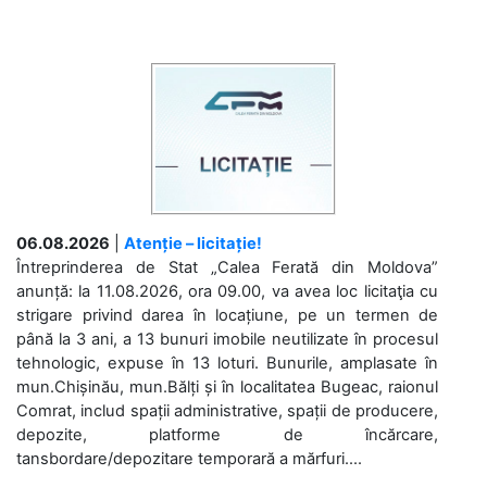
06.08.2026
|
Atenție – licitație!
Întreprinderea de Stat „Calea Ferată din Moldova”
anunță: la 11.08.2026, ora 09.00, va avea loc licitaţia cu
strigare privind darea în locațiune, pe un termen de
până la 3 ani, a 13 bunuri imobile neutilizate în procesul
tehnologic, expuse în 13 loturi. Bunurile, amplasate în
mun.Chișinău, mun.Bălți și în localitatea Bugeac, raionul
Comrat, includ spații administrative, spații de producere,
depozite, platforme de încărcare,
tansbordare/depozitare temporară a mărfuri....