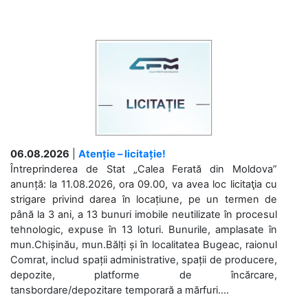
06.08.2026
|
Atenție – licitație!
Întreprinderea de Stat „Calea Ferată din Moldova”
anunță: la 11.08.2026, ora 09.00, va avea loc licitaţia cu
strigare privind darea în locațiune, pe un termen de
până la 3 ani, a 13 bunuri imobile neutilizate în procesul
tehnologic, expuse în 13 loturi. Bunurile, amplasate în
mun.Chișinău, mun.Bălți și în localitatea Bugeac, raionul
Comrat, includ spații administrative, spații de producere,
depozite, platforme de încărcare,
tansbordare/depozitare temporară a mărfuri....