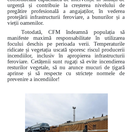
urgență și contribuie la creșterea nivelului de
pregătire profesională a angajaților, în vederea
protejării infrastructurii feroviare, a bunurilor și a
vieții oamenilor.
Totodată, CFM îndeamnă populația să
manifeste maximă responsabilitate în utilizarea
focului deschis pe perioada verii. Temperaturile
ridicate și vegetația uscată sporesc riscul producerii
incendiilor, inclusiv în apropierea infrastructurii
feroviare. Cetățenii sunt rugați să evite incendierea
resturilor vegetale, să nu arunce mucuri de țigară
aprinse și să respecte cu strictețe normele de
prevenire a incendiilor!