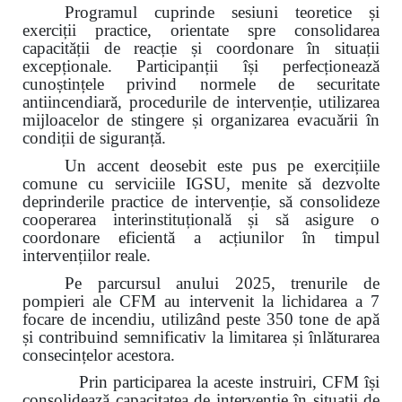
Programul cuprinde sesiuni teoretice și
exerciții practice, orientate spre consolidarea
capacității de reacție și coordonare în situații
excepționale. Participanții își perfecționează
cunoștințele privind normele de securitate
antiincendiară, procedurile de intervenție, utilizarea
mijloacelor de stingere și organizarea evacuării în
condiții de siguranță.
Un accent deosebit este pus pe exercițiile
comune cu serviciile IGSU, menite să dezvolte
deprinderile practice de intervenție, să consolideze
cooperarea interinstituțională și să asigure o
coordonare eficientă a acțiunilor în timpul
intervențiilor reale.
Pe parcursul anului 2025, trenurile de
pompieri ale CFM au intervenit la lichidarea a 7
focare de incendiu, utilizând peste 350 tone de apă
și contribuind semnificativ la limitarea și înlăturarea
consecințelor acestora.
Prin participarea la aceste instruiri, CFM își
consolidează capacitatea de intervenție în situații de