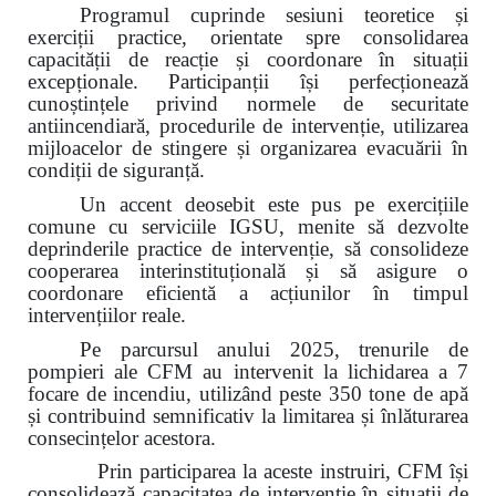
Programul cuprinde sesiuni teoretice și
exerciții practice, orientate spre consolidarea
capacității de reacție și coordonare în situații
excepționale. Participanții își perfecționează
cunoștințele privind normele de securitate
antiincendiară, procedurile de intervenție, utilizarea
mijloacelor de stingere și organizarea evacuării în
condiții de siguranță.
Un accent deosebit este pus pe exercițiile
comune cu serviciile IGSU, menite să dezvolte
deprinderile practice de intervenție, să consolideze
cooperarea interinstituțională și să asigure o
coordonare eficientă a acțiunilor în timpul
intervențiilor reale.
Pe parcursul anului 2025, trenurile de
pompieri ale CFM au intervenit la lichidarea a 7
focare de incendiu, utilizând peste 350 tone de apă
și contribuind semnificativ la limitarea și înlăturarea
consecințelor acestora.
Prin participarea la aceste instruiri, CFM își
consolidează capacitatea de intervenție în situații de