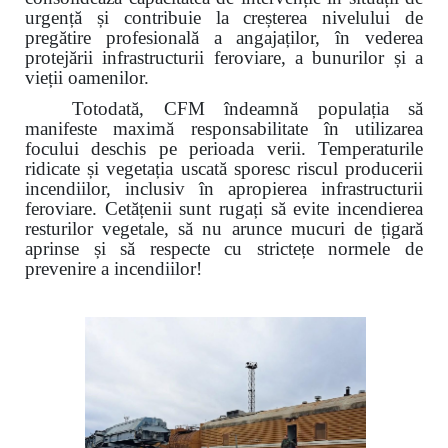
urgență și contribuie la creșterea nivelului de
pregătire profesională a angajaților, în vederea
protejării infrastructurii feroviare, a bunurilor și a
vieții oamenilor.
Totodată, CFM îndeamnă populația să
manifeste maximă responsabilitate în utilizarea
focului deschis pe perioada verii. Temperaturile
ridicate și vegetația uscată sporesc riscul producerii
incendiilor, inclusiv în apropierea infrastructurii
feroviare. Cetățenii sunt rugați să evite incendierea
resturilor vegetale, să nu arunce mucuri de țigară
aprinse și să respecte cu strictețe normele de
prevenire a incendiilor!