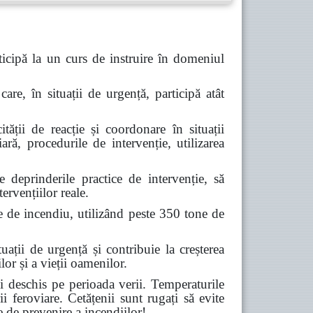
icipă la un curs de instruire în domeniul
are, în situații de urgență, participă atât
tății de reacție și coordonare în situații
ară, procedurile de intervenție, utilizarea
deprinderile practice de intervenție, să
ervențiilor reale.
e de incendiu, utilizând peste 350 tone de
ții de urgență și contribuie la creșterea
lor și a vieții oamenilor.
 deschis pe perioada verii. Temperaturile
ii feroviare. Cetățenii sunt rugați să evite
e de prevenire a incendiilor!