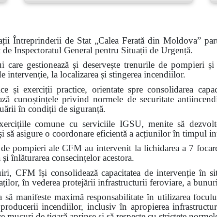
ții Întreprinderii de Stat „Calea Ferată din Moldova” part
at de Inspectoratul General pentru Situații de Urgență.
ui care gestionează și deservește trenurile de pompieri și c
intervenție, la localizarea și stingerea incendiilor.
e și exerciții practice, orientate spre consolidarea capaci
ează cunoștințele privind normele de securitate antiincendi
ării în condiții de siguranță.
ercițiile comune cu serviciile IGSU, menite să dezvolte 
i să asigure o coordonare eficientă a acțiunilor în timpul int
 de pompieri ale CFM au intervenit la lichidarea a 7 focar
 și înlăturarea consecințelor acestora.
FM își consolidează capacitatea de intervenție în situa
ilor, în vederea protejării infrastructurii feroviare, a bunuri
ă manifeste maximă responsabilitate în utilizarea focului
 producerii incendiilor, inclusiv în apropierea infrastructur
ce mucuri de țigară aprinse și să respecte cu strictețe normel