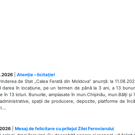
.2026
|
Atenție – licitație!
rinderea de Stat „Calea Ferată din Moldova” anunță: la 11.08.2026,
d darea în locațiune, pe un termen de până la 3 ani, a 13 bunuri
 în 13 loturi. Bunurile, amplasate în mun.Chișinău, mun.Bălți și 
 administrative, spații de producere, depozite, platforme de în
....
.2026
|
Mesaj de felicitare cu prilejul Zilei Feroviarului