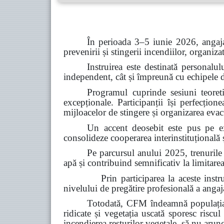
În perioada 3–5 iunie 2026, angaja
prevenirii și stingerii incendiilor, organiz
Instruirea este destinată personalul
independent, cât și împreună cu echipele de 
Programul cuprinde sesiuni teoretic
excepționale. Participanții își perfecțion
mijloacelor de stingere și organizarea evacu
Un accent deosebit este pus pe ex
consolideze cooperarea interinstituțională ș
Pe parcursul anului 2025, trenurile
apă și contribuind semnificativ la limitarea
Prin participarea la aceste instruiri, C
nivelului de pregătire profesională a angajaț
Totodată, CFM îndeamnă populația s
ridicate și vegetația uscată sporesc riscul
incendierea resturilor vegetale, să nu arun