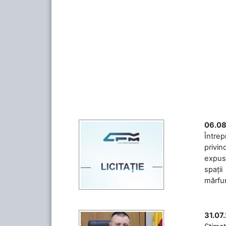
06.08
Întrep
privin
expuse
spații
mărfuri
31.07