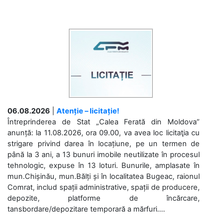
06.08.2026
|
Atenție – licitație!
Întreprinderea de Stat „Calea Ferată din Moldova”
anunță: la 11.08.2026, ora 09.00, va avea loc licitaţia cu
strigare privind darea în locațiune, pe un termen de
până la 3 ani, a 13 bunuri imobile neutilizate în procesul
tehnologic, expuse în 13 loturi. Bunurile, amplasate în
mun.Chișinău, mun.Bălți și în localitatea Bugeac, raionul
Comrat, includ spații administrative, spații de producere,
depozite, platforme de încărcare,
tansbordare/depozitare temporară a mărfuri....