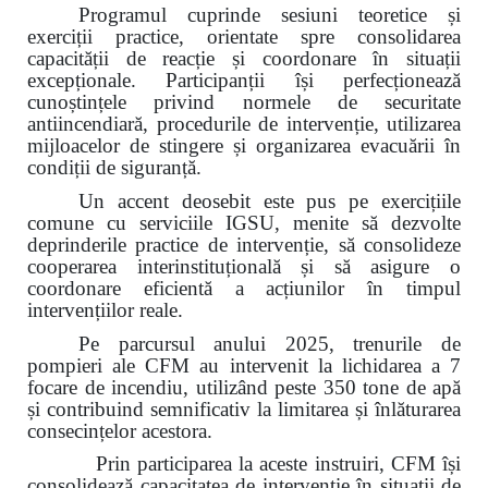
Programul cuprinde sesiuni teoretice și
exerciții practice, orientate spre consolidarea
capacității de reacție și coordonare în situații
excepționale. Participanții își perfecționează
cunoștințele privind normele de securitate
antiincendiară, procedurile de intervenție, utilizarea
mijloacelor de stingere și organizarea evacuării în
condiții de siguranță.
Un accent deosebit este pus pe exercițiile
comune cu serviciile IGSU, menite să dezvolte
deprinderile practice de intervenție, să consolideze
cooperarea interinstituțională și să asigure o
coordonare eficientă a acțiunilor în timpul
intervențiilor reale.
Pe parcursul anului 2025, trenurile de
pompieri ale CFM au intervenit la lichidarea a 7
focare de incendiu, utilizând peste 350 tone de apă
și contribuind semnificativ la limitarea și înlăturarea
consecințelor acestora.
Prin participarea la aceste instruiri, CFM își
consolidează capacitatea de intervenție în situații de