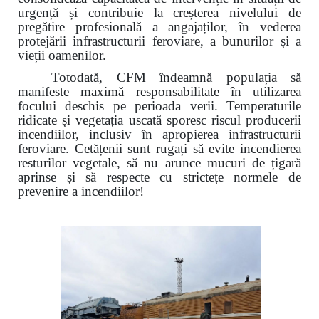
urgență și contribuie la creșterea nivelului de
pregătire profesională a angajaților, în vederea
protejării infrastructurii feroviare, a bunurilor și a
vieții oamenilor.
Totodată, CFM îndeamnă populația să
manifeste maximă responsabilitate în utilizarea
focului deschis pe perioada verii. Temperaturile
ridicate și vegetația uscată sporesc riscul producerii
incendiilor, inclusiv în apropierea infrastructurii
feroviare. Cetățenii sunt rugați să evite incendierea
resturilor vegetale, să nu arunce mucuri de țigară
aprinse și să respecte cu strictețe normele de
prevenire a incendiilor!