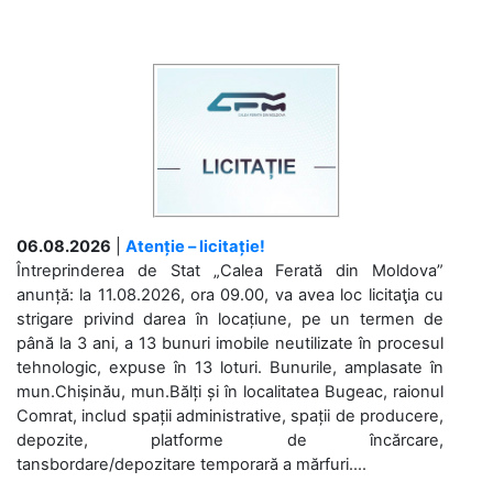
06.08.2026
|
Atenție – licitație!
Întreprinderea de Stat „Calea Ferată din Moldova”
anunță: la 11.08.2026, ora 09.00, va avea loc licitaţia cu
strigare privind darea în locațiune, pe un termen de
până la 3 ani, a 13 bunuri imobile neutilizate în procesul
tehnologic, expuse în 13 loturi. Bunurile, amplasate în
mun.Chișinău, mun.Bălți și în localitatea Bugeac, raionul
Comrat, includ spații administrative, spații de producere,
depozite, platforme de încărcare,
tansbordare/depozitare temporară a mărfuri....