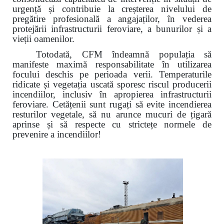
urgență și contribuie la creșterea nivelului de
pregătire profesională a angajaților, în vederea
protejării infrastructurii feroviare, a bunurilor și a
vieții oamenilor.
Totodată, CFM îndeamnă populația să
manifeste maximă responsabilitate în utilizarea
focului deschis pe perioada verii. Temperaturile
ridicate și vegetația uscată sporesc riscul producerii
incendiilor, inclusiv în apropierea infrastructurii
feroviare. Cetățenii sunt rugați să evite incendierea
resturilor vegetale, să nu arunce mucuri de țigară
aprinse și să respecte cu strictețe normele de
prevenire a incendiilor!