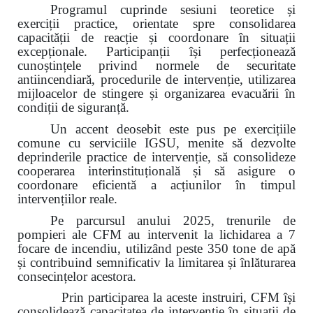
Programul cuprinde sesiuni teoretice și
exerciții practice, orientate spre consolidarea
capacității de reacție și coordonare în situații
excepționale. Participanții își perfecționează
cunoștințele privind normele de securitate
antiincendiară, procedurile de intervenție, utilizarea
mijloacelor de stingere și organizarea evacuării în
condiții de siguranță.
Un accent deosebit este pus pe exercițiile
comune cu serviciile IGSU, menite să dezvolte
deprinderile practice de intervenție, să consolideze
cooperarea interinstituțională și să asigure o
coordonare eficientă a acțiunilor în timpul
intervențiilor reale.
Pe parcursul anului 2025, trenurile de
pompieri ale CFM au intervenit la lichidarea a 7
focare de incendiu, utilizând peste 350 tone de apă
și contribuind semnificativ la limitarea și înlăturarea
consecințelor acestora.
Prin participarea la aceste instruiri, CFM își
consolidează capacitatea de intervenție în situații de