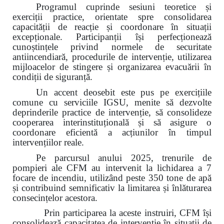
Programul cuprinde sesiuni teoretice și
exerciții practice, orientate spre consolidarea
capacității de reacție și coordonare în situații
excepționale. Participanții își perfecționează
cunoștințele privind normele de securitate
antiincendiară, procedurile de intervenție, utilizarea
mijloacelor de stingere și organizarea evacuării în
condiții de siguranță.
Un accent deosebit este pus pe exercițiile
comune cu serviciile IGSU, menite să dezvolte
deprinderile practice de intervenție, să consolideze
cooperarea interinstituțională și să asigure o
coordonare eficientă a acțiunilor în timpul
intervențiilor reale.
Pe parcursul anului 2025, trenurile de
pompieri ale CFM au intervenit la lichidarea a 7
focare de incendiu, utilizând peste 350 tone de apă
și contribuind semnificativ la limitarea și înlăturarea
consecințelor acestora.
Prin participarea la aceste instruiri, CFM își
consolidează capacitatea de intervenție în situații de