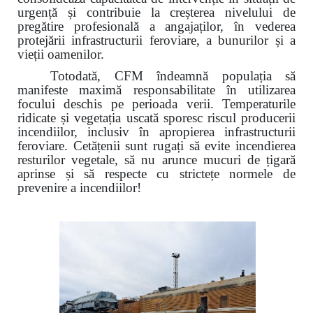
urgență și contribuie la creșterea nivelului de
pregătire profesională a angajaților, în vederea
protejării infrastructurii feroviare, a bunurilor și a
vieții oamenilor.
Totodată, CFM îndeamnă populația să
manifeste maximă responsabilitate în utilizarea
focului deschis pe perioada verii. Temperaturile
ridicate și vegetația uscată sporesc riscul producerii
incendiilor, inclusiv în apropierea infrastructurii
feroviare. Cetățenii sunt rugați să evite incendierea
resturilor vegetale, să nu arunce mucuri de țigară
aprinse și să respecte cu strictețe normele de
prevenire a incendiilor!