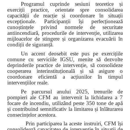
Programul cuprinde sesiuni teoretice și
exerciții practice, orientate spre consolidarea
capacității de reacție și coordonare în situații
excepționale. Participanții își perfecționează
cunoștințele privind normele de securitate
antiincendiară, procedurile de intervenție, utilizarea
mijloacelor de stingere și organizarea evacuării în
condiții de siguranță.
Un accent deosebit este pus pe exercițiile
comune cu serviciile IGSU, menite să dezvolte
deprinderile practice de intervenție, să consolideze
cooperarea interinstituțională și să asigure o
coordonare eficientă a acțiunilor în timpul
intervențiilor reale.
Pe parcursul anului 2025, trenurile de
pompieri ale CFM au intervenit la lichidarea a 7
focare de incendiu, utilizând peste 350 tone de apă
și contribuind semnificativ la limitarea și înlăturarea
consecințelor acestora.
Prin participarea la aceste instruiri, CFM își
consolidează capacitatea de intervenție în situații de