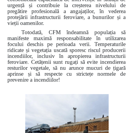
urgență și contribuie la creșterea nivelului de
pregătire profesională a angajaților, în vederea
protejării infrastructurii feroviare, a bunurilor și a
vieții oamenilor.
Totodată, CFM îndeamnă populația să
manifeste maximă responsabilitate în utilizarea
focului deschis pe perioada verii. Temperaturile
ridicate și vegetația uscată sporesc riscul producerii
incendiilor, inclusiv în apropierea infrastructurii
feroviare. Cetățenii sunt rugați să evite incendierea
resturilor vegetale, să nu arunce mucuri de țigară
aprinse și să respecte cu strictețe normele de
prevenire a incendiilor!