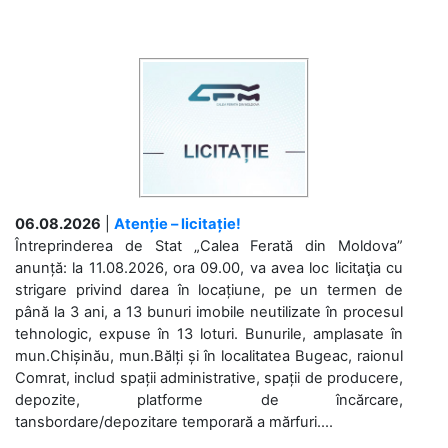
06.08.2026
|
Atenție – licitație!
Întreprinderea de Stat „Calea Ferată din Moldova”
anunță: la 11.08.2026, ora 09.00, va avea loc licitaţia cu
strigare privind darea în locațiune, pe un termen de
până la 3 ani, a 13 bunuri imobile neutilizate în procesul
tehnologic, expuse în 13 loturi. Bunurile, amplasate în
mun.Chișinău, mun.Bălți și în localitatea Bugeac, raionul
Comrat, includ spații administrative, spații de producere,
depozite, platforme de încărcare,
tansbordare/depozitare temporară a mărfuri....