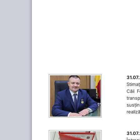
31.07
Stimaț
Căii 
transp
susțin
realiz
31.07