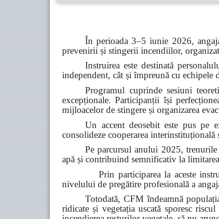
În perioada 3–5 iunie 2026, angaja
prevenirii și stingerii incendiilor, organiz
Instruirea este destinată personalul
independent, cât și împreună cu echipele de 
Programul cuprinde sesiuni teoretic
excepționale. Participanții își perfecțion
mijloacelor de stingere și organizarea evacu
Un accent deosebit este pus pe ex
consolideze cooperarea interinstituțională ș
Pe parcursul anului 2025, trenurile
apă și contribuind semnificativ la limitarea
Prin participarea la aceste instruiri, C
nivelului de pregătire profesională a angajaț
Totodată, CFM îndeamnă populația s
ridicate și vegetația uscată sporesc riscul
incendierea resturilor vegetale, să nu arun