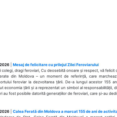
.2026
|
Mesaj de felicitare cu prilejul Zilei Feroviarului
i colegi, dragi feroviari, Cu deosebită onoare și respect, vă felicit 
Ferate din Moldova – un moment de referință, care marchează is
ortului feroviar la dezvoltarea țării. De-a lungul acestor 155 ani
ut economia țării și a reprezentat un simbol al responsabilității, d
ări au fost posibile datorită generațiilor de feroviari, care și-au ded
.2026
|
Calea Ferată din Moldova a marcat 155 de ani de activit