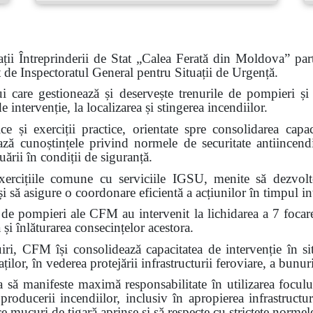
ții Întreprinderii de Stat „Calea Ferată din Moldova” part
at de Inspectoratul General pentru Situații de Urgență.
ui care gestionează și deservește trenurile de pompieri și c
intervenție, la localizarea și stingerea incendiilor.
e și exerciții practice, orientate spre consolidarea capaci
ează cunoștințele privind normele de securitate antiincendi
ării în condiții de siguranță.
ercițiile comune cu serviciile IGSU, menite să dezvolte 
i să asigure o coordonare eficientă a acțiunilor în timpul int
 de pompieri ale CFM au intervenit la lichidarea a 7 focar
 și înlăturarea consecințelor acestora.
FM își consolidează capacitatea de intervenție în situa
ilor, în vederea protejării infrastructurii feroviare, a bunuri
ă manifeste maximă responsabilitate în utilizarea focului
 producerii incendiilor, inclusiv în apropierea infrastructur
ce mucuri de țigară aprinse și să respecte cu strictețe normel