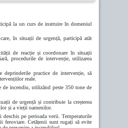
icipă la un curs de instruire în domeniul
are, în situații de urgență, participă atât
tății de reacție și coordonare în situații
ară, procedurile de intervenție, utilizarea
deprinderile practice de intervenție, să
ervențiilor reale.
e de incendiu, utilizând peste 350 tone de
ții de urgență și contribuie la creșterea
lor și a vieții oamenilor.
 deschis pe perioada verii. Temperaturile
ii feroviare. Cetățenii sunt rugați să evite
e de prevenire a incendiilor!