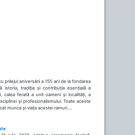
cu prilejul aniversării a 155 ani de la fondarea
toria, tradiția și contribuția esențială a
, calea ferată a unit oameni și localități, a
isciplinei și profesionalismului. Toate aceste
icat munca și viața acestei ramuri....
ate