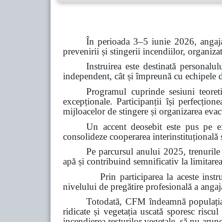
În perioada 3–5 iunie 2026, angaja
prevenirii și stingerii incendiilor, organiz
Instruirea este destinată personalul
independent, cât și împreună cu echipele de 
Programul cuprinde sesiuni teoretic
excepționale. Participanții își perfecțion
mijloacelor de stingere și organizarea evacu
Un accent deosebit este pus pe ex
consolideze cooperarea interinstituțională ș
Pe parcursul anului 2025, trenurile
apă și contribuind semnificativ la limitarea
Prin participarea la aceste instruiri, C
nivelului de pregătire profesională a angajaț
Totodată, CFM îndeamnă populația s
ridicate și vegetația uscată sporesc riscul
incendierea resturilor vegetale, să nu arun