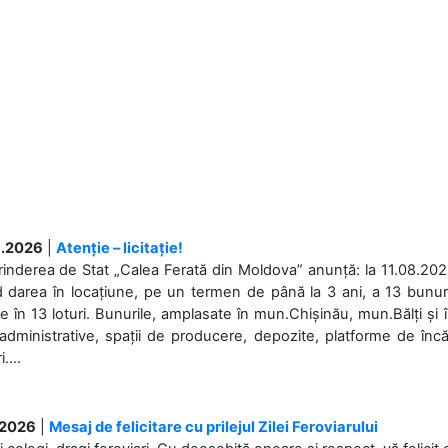
.2026
|
Atenție – licitație!
rinderea de Stat „Calea Ferată din Moldova” anunță: la 11.08.2026,
d darea în locațiune, pe un termen de până la 3 ani, a 13 bunuri
 în 13 loturi. Bunurile, amplasate în mun.Chișinău, mun.Bălți și 
 administrative, spații de producere, depozite, platforme de în
....
.2026
|
Mesaj de felicitare cu prilejul Zilei Feroviarului