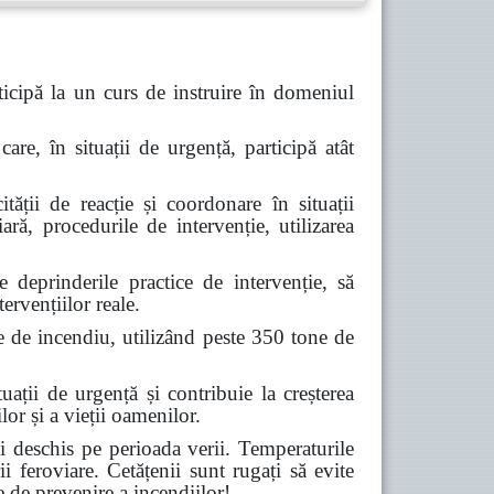
icipă la un curs de instruire în domeniul
are, în situații de urgență, participă atât
tății de reacție și coordonare în situații
ară, procedurile de intervenție, utilizarea
deprinderile practice de intervenție, să
ervențiilor reale.
e de incendiu, utilizând peste 350 tone de
ții de urgență și contribuie la creșterea
lor și a vieții oamenilor.
 deschis pe perioada verii. Temperaturile
ii feroviare. Cetățenii sunt rugați să evite
e de prevenire a incendiilor!