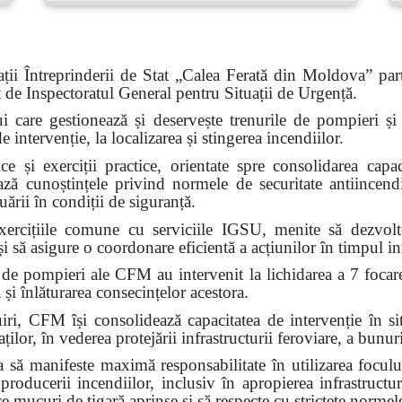
ții Întreprinderii de Stat „Calea Ferată din Moldova” part
at de Inspectoratul General pentru Situații de Urgență.
ui care gestionează și deservește trenurile de pompieri și c
intervenție, la localizarea și stingerea incendiilor.
e și exerciții practice, orientate spre consolidarea capaci
ează cunoștințele privind normele de securitate antiincendi
ării în condiții de siguranță.
ercițiile comune cu serviciile IGSU, menite să dezvolte 
i să asigure o coordonare eficientă a acțiunilor în timpul int
 de pompieri ale CFM au intervenit la lichidarea a 7 focar
 și înlăturarea consecințelor acestora.
FM își consolidează capacitatea de intervenție în situa
ilor, în vederea protejării infrastructurii feroviare, a bunuri
ă manifeste maximă responsabilitate în utilizarea focului
 producerii incendiilor, inclusiv în apropierea infrastructur
ce mucuri de țigară aprinse și să respecte cu strictețe normel