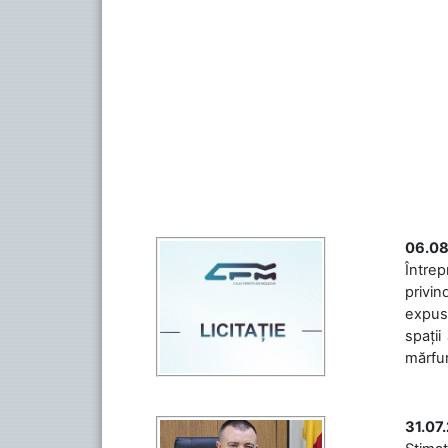
06.08
Întrep
privin
expuse
spații
mărfuri
31.07