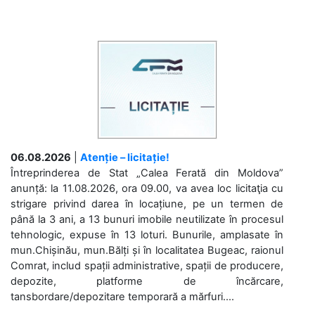
06.08.2026
|
Atenție – licitație!
Întreprinderea de Stat „Calea Ferată din Moldova”
anunță: la 11.08.2026, ora 09.00, va avea loc licitaţia cu
strigare privind darea în locațiune, pe un termen de
până la 3 ani, a 13 bunuri imobile neutilizate în procesul
tehnologic, expuse în 13 loturi. Bunurile, amplasate în
mun.Chișinău, mun.Bălți și în localitatea Bugeac, raionul
Comrat, includ spații administrative, spații de producere,
depozite, platforme de încărcare,
tansbordare/depozitare temporară a mărfuri....