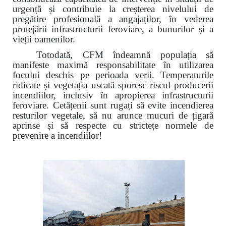
urgență și contribuie la creșterea nivelului de
pregătire profesională a angajaților, în vederea
protejării infrastructurii feroviare, a bunurilor și a
vieții oamenilor.
Totodată, CFM îndeamnă populația să
manifeste maximă responsabilitate în utilizarea
focului deschis pe perioada verii. Temperaturile
ridicate și vegetația uscată sporesc riscul producerii
incendiilor, inclusiv în apropierea infrastructurii
feroviare. Cetățenii sunt rugați să evite incendierea
resturilor vegetale, să nu arunce mucuri de țigară
aprinse și să respecte cu strictețe normele de
prevenire a incendiilor!