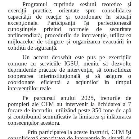
Programul cuprinde sesiuni teoretice și
exerciții practice, orientate spre consolidarea
capacității de reacție și coordonare în situații
excepționale. Participanții își perfecționează
cunoștințele privind normele de securitate
antiincendiară, procedurile de intervenție, utilizarea
mijloacelor de stingere și organizarea evacuării în
condiții de siguranță.
Un accent deosebit este pus pe exercițiile
comune cu serviciile IGSU, menite să dezvolte
deprinderile practice de intervenție, să consolideze
cooperarea interinstituțională și să asigure o
coordonare eficientă a acțiunilor în timpul
intervențiilor reale.
Pe parcursul anului 2025, trenurile de
pompieri ale CFM au intervenit la lichidarea a 7
focare de incendiu, utilizând peste 350 tone de apă
și contribuind semnificativ la limitarea și înlăturarea
consecințelor acestora.
Prin participarea la aceste instruiri, CFM își
consolidează capacitatea de intervenție în situații de