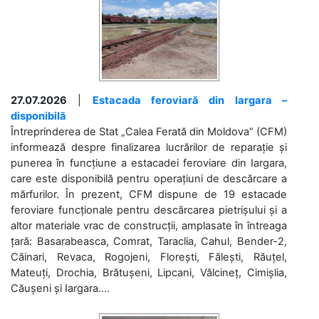
27.07.2026
|
Estacada feroviară din Iargara –
disponibilă
Întreprinderea de Stat „Calea Ferată din Moldova” (CFM)
informează despre finalizarea lucrărilor de reparație și
punerea în funcțiune a estacadei feroviare din Iargara,
care este disponibilă pentru operațiuni de descărcare a
mărfurilor. În prezent, CFM dispune de 19 estacade
feroviare funcționale pentru descărcarea pietrișului și a
altor materiale vrac de construcții, amplasate în întreaga
țară: Basarabeasca, Comrat, Taraclia, Cahul, Bender-2,
Căinari, Revaca, Rogojeni, Florești, Fălești, Răuțel,
Mateuți, Drochia, Brătușeni, Lipcani, Vălcineț, Cimișlia,
Căușeni și Iargara....