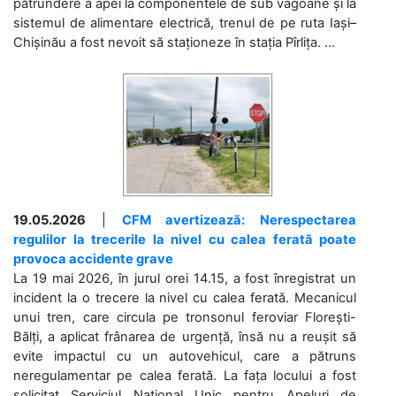
pătrundere a apei la componentele de sub vagoane și la
sistemul de alimentare electrică, trenul de pe ruta Iași–
Chișinău a fost nevoit să staționeze în stația Pîrlița. ...
19.05.2026
|
CFM avertizează: Nerespectarea
regulilor la trecerile la nivel cu calea ferată poate
provoca accidente grave
La 19 mai 2026, în jurul orei 14.15, a fost înregistrat un
incident la o trecere la nivel cu calea ferată. Mecanicul
unui tren, care circula pe tronsonul feroviar Florești-
Bălți, a aplicat frânarea de urgență, însă nu a reușit să
evite impactul cu un autovehicul, care a pătruns
neregulamentar pe calea ferată. La fața locului a fost
solicitat Serviciul Național Unic pentru Apeluri de