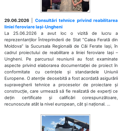
29.06.2026
|
Consultări tehnice privind reabilitarea
liniei feroviare Iași-Ungheni
La 25.06.2026 a avut loc o vizită de lucru a
reprezentanților Întreprinderii de Stat ”Calea Ferată din
Moldova” la Sucursala Regională de Căi Ferate Iași, în
cadrul proiectului de reabilitare a liniei feroviare Iași –
Ungheni. Pe parcursul reuniunii au fost examinate
aspecte privind elaborarea documentației de proiect în
conformitate cu cerințele și standardele Uniunii
Europene. O atenție deosebită a fost acordată asigurării
supravegherii tehnice a proceselor de proiectare și
construcție, care urmează să fie realizată de experți ce
dețin certificate și calificări corespunzătoare,
recunoscute atât la nivel european, cât și național. ...