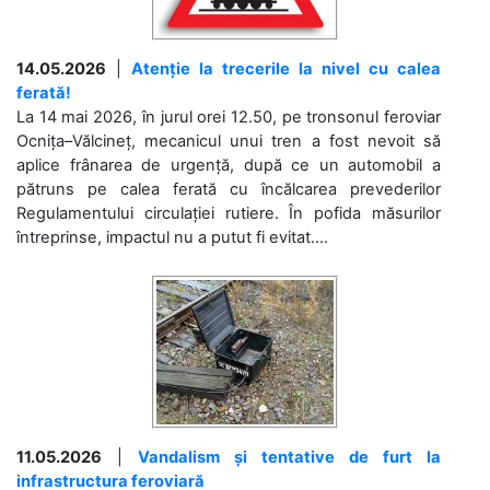
14.05.2026
|
Atenție la trecerile la nivel cu calea
ferată!
La 14 mai 2026, în jurul orei 12.50, pe tronsonul feroviar
Ocnița–Vălcineț, mecanicul unui tren a fost nevoit să
aplice frânarea de urgență, după ce un automobil a
pătruns pe calea ferată cu încălcarea prevederilor
Regulamentului circulației rutiere. În pofida măsurilor
întreprinse, impactul nu a putut fi evitat....
11.05.2026
|
Vandalism și tentative de furt la
infrastructura feroviară