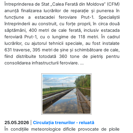
Întreprinderea de Stat „Calea Ferată din Moldova” (CFM)
anunță finalizarea lucrărilor de reparație și punerea în
funcțiune a estacadei feroviare Prut-1. Specialiștii
întreprinderii au construit, cu forțe proprii, în circa două
săptămâni, 400 metri de cale ferată, inclusiv estacada
feroviară Prut-1, cu o lungime de 118 metri. În cadrul
lucrărilor, cu ajutorul tehnicii speciale, au fost instalate
631 traverse, 395 metri de șine și schimbătoare de cale,
fiind distribuite totodată 360 tone de pietriș pentru
consolidarea infrastructurii feroviare. ...
25.05.2026
|
Circulația trenurilor - reluată
În condițiile meteorologice dificile provocate de ploile