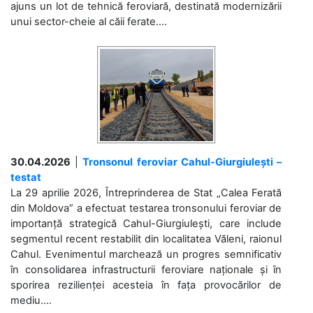
ajuns un lot de tehnică feroviară, destinată modernizării
unui sector-cheie al căii ferate....
30.04.2026
|
Tronsonul feroviar Cahul-Giurgiulești –
testat
La 29 aprilie 2026, Întreprinderea de Stat „Calea Ferată
din Moldova” a efectuat testarea tronsonului feroviar de
importanță strategică Cahul-Giurgiulești, care include
segmentul recent restabilit din localitatea Văleni, raionul
Cahul. Evenimentul marchează un progres semnificativ
în consolidarea infrastructurii feroviare naționale și în
sporirea rezilienței acesteia în fața provocărilor de
mediu....