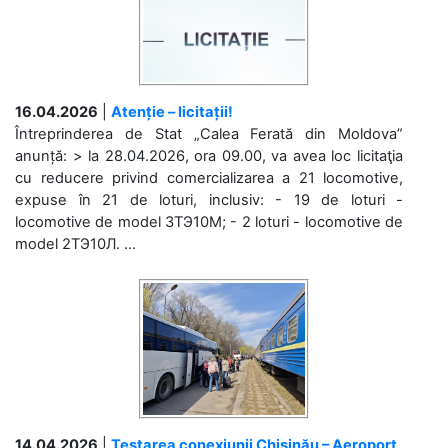
16.04.2026
|
Atenție – licitații!
Întreprinderea de Stat „Calea Ferată din Moldova”
anunță: > la 28.04.2026, ora 09.00, va avea loc licitaţia
cu reducere privind comercializarea a 21 locomotive,
expuse în 21 de loturi, inclusiv: - 19 de loturi -
locomotive de model 3ТЭ10М; - 2 loturi - locomotive de
model 2ТЭ10Л. ...
14.04.2026
|
Testarea conexiunii Chișinău – Aeroport