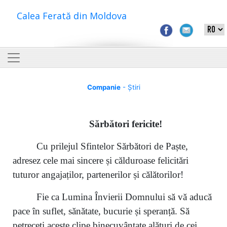
Calea Ferată din Moldova
Companie
- Știri
S
ărbători fericite
!
Cu prilejul Sfintelor Sărbători de Paște,
adresez cele mai sincere și călduroase felicitări
tuturor angajaților, partenerilor și călătorilor!
Fie ca Lumina Învierii Domnului să vă aducă
pace în suflet, sănătate, bucurie și speranță. Să
petreceți aceste clipe binecuvântate alături de cei