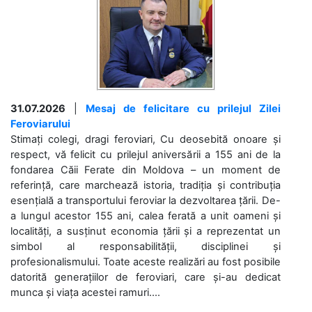
31.07.2026
|
Mesaj de felicitare cu prilejul Zilei
Feroviarului
Stimați colegi, dragi feroviari, Cu deosebită onoare și
respect, vă felicit cu prilejul aniversării a 155 ani de la
fondarea Căii Ferate din Moldova – un moment de
referință, care marchează istoria, tradiția și contribuția
esențială a transportului feroviar la dezvoltarea țării. De-
a lungul acestor 155 ani, calea ferată a unit oameni și
localități, a susținut economia țării și a reprezentat un
simbol al responsabilității, disciplinei și
profesionalismului. Toate aceste realizări au fost posibile
datorită generațiilor de feroviari, care și-au dedicat
munca și viața acestei ramuri....