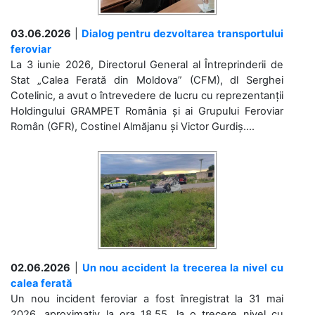
03.06.2026
|
Dialog pentru dezvoltarea transportului
feroviar
La 3 iunie 2026, Directorul General al Întreprinderii de
Stat „Calea Ferată din Moldova” (CFM), dl Serghei
Cotelinic, a avut o întrevedere de lucru cu reprezentanții
Holdingului GRAMPET România și ai Grupului Feroviar
Român (GFR), Costinel Almăjanu și Victor Gurdiș....
02.06.2026
|
Un nou accident la trecerea la nivel cu
calea ferată
Un nou incident feroviar a fost înregistrat la 31 mai
2026, aproximativ la ora 18.55, la o trecere nivel cu