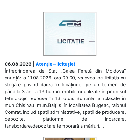
06.08.2026
|
Atenție – licitație!
Întreprinderea de Stat „Calea Ferată din Moldova”
anunță: la 11.08.2026, ora 09.00, va avea loc licitaţia cu
strigare privind darea în locațiune, pe un termen de
până la 3 ani, a 13 bunuri imobile neutilizate în procesul
tehnologic, expuse în 13 loturi. Bunurile, amplasate în
mun.Chișinău, mun.Bălți și în localitatea Bugeac, raionul
Comrat, includ spații administrative, spații de producere,
depozite, platforme de încărcare,
tansbordare/depozitare temporară a mărfuri....