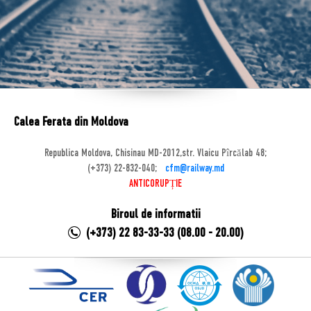
Calea Ferata din Moldova
Republica Moldova, Chisinau MD-2012,str. Vlaicu Pîrcălab 48;
(+373) 22-832-040;
cfm@railway.md
ANTICORUPȚIE
Biroul de informatii
(+373) 22 83-33-33 (08.00 - 20.00)