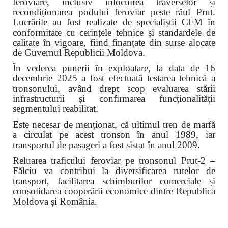
feroviare, inclusiv înlocuirea traverselor și
recondiționarea podului feroviar peste râul Prut.
Lucrările au fost realizate de specialiștii CFM în
conformitate cu cerințele tehnice și standardele de
calitate în vigoare, fiind finanțate din surse alocate
de Guvernul Republicii Moldova.
În vederea punerii în exploatare, la data de 16
decembrie 2025 a fost efectuată testarea tehnică a
tronsonului, având drept scop evaluarea stării
infrastructurii și confirmarea funcționalității
segmentului reabilitat.
Este necesar de menționat, că ultimul tren de marfă
a circulat pe acest tronson în anul 1989, iar
transportul de pasageri a fost sistat în anul 2009.
Reluarea traficului feroviar pe tronsonul Prut-2 –
Fălciu va contribui la diversificarea rutelor de
transport, facilitarea schimburilor comerciale și
consolidarea cooperării economice dintre Republica
Moldova și România.