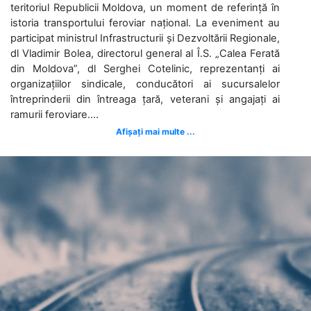
teritoriul Republicii Moldova, un moment de referință în
istoria transportului feroviar național. La eveniment au
participat ministrul Infrastructurii și Dezvoltării Regionale,
dl Vladimir Bolea, directorul general al Î.S. „Calea Ferată
din Moldova”, dl Serghei Cotelinic, reprezentanți ai
organizațiilor sindicale, conducători ai sucursalelor
întreprinderii din întreaga țară, veterani și angajați ai
ramurii feroviare....
Afișați mai multe ...