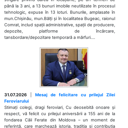
până la 3 ani, a 13 bunuri imobile neutilizate în procesul
tehnologic, expuse în 13 loturi. Bunurile, amplasate în
mun.Chișinău, mun.Bălți și în localitatea Bugeac, raionul
Comrat, includ spații administrative, spații de producere,
depozite, platforme de încărcare,
tansbordare/depozitare temporară a mărfuri....
31.07.2026
|
Mesaj de felicitare cu prilejul Zilei
Feroviarului
Stimați colegi, dragi feroviari, Cu deosebită onoare și
respect, vă felicit cu prilejul aniversării a 155 ani de la
fondarea Căii Ferate din Moldova – un moment de
referință, care marchează istoria, tradiția și contribuția