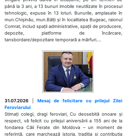
până la 3 ani, a 13 bunuri imobile neutilizate în procesul
tehnologic, expuse în 13 loturi. Bunurile, amplasate în
mun.Chișinău, mun.Bălți și în localitatea Bugeac, raionul
Comrat, includ spații administrative, spații de producere,
depozite, platforme de încărcare,
tansbordare/depozitare temporară a mărfuri....
31.07.2026
|
Mesaj de felicitare cu prilejul Zilei
Feroviarului
Stimați colegi, dragi feroviari, Cu deosebită onoare și
respect, vă felicit cu prilejul aniversării a 155 ani de la
fondarea Căii Ferate din Moldova – un moment de
referință, care marchează istoria, tradiția și contribuția