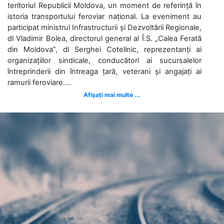
teritoriul Republicii Moldova, un moment de referință în
istoria transportului feroviar național. La eveniment au
participat ministrul Infrastructurii și Dezvoltării Regionale,
dl Vladimir Bolea, directorul general al Î.S. „Calea Ferată
din Moldova”, dl Serghei Cotelinic, reprezentanți ai
organizațiilor sindicale, conducători ai sucursalelor
întreprinderii din întreaga țară, veterani și angajați ai
ramurii feroviare....
Afișați mai multe ...