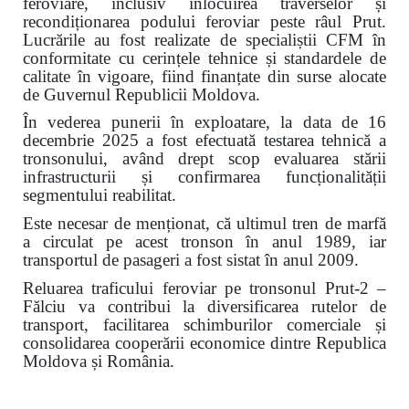
feroviare, inclusiv înlocuirea traverselor și
recondiționarea podului feroviar peste râul Prut.
Lucrările au fost realizate de specialiștii CFM în
conformitate cu cerințele tehnice și standardele de
calitate în vigoare, fiind finanțate din surse alocate
de Guvernul Republicii Moldova.
În vederea punerii în exploatare, la data de 16
decembrie 2025 a fost efectuată testarea tehnică a
tronsonului, având drept scop evaluarea stării
infrastructurii și confirmarea funcționalității
segmentului reabilitat.
Este necesar de menționat, că ultimul tren de marfă
a circulat pe acest tronson în anul 1989, iar
transportul de pasageri a fost sistat în anul 2009.
Reluarea traficului feroviar pe tronsonul Prut-2 –
Fălciu va contribui la diversificarea rutelor de
transport, facilitarea schimburilor comerciale și
consolidarea cooperării economice dintre Republica
Moldova și România.