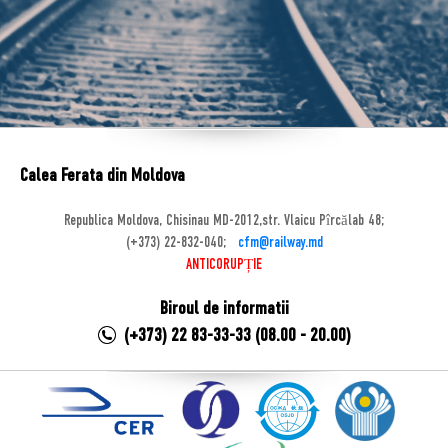
Calea Ferata din Moldova
Republica Moldova, Chisinau MD-2012,str. Vlaicu Pîrcălab 48;
(+373) 22-832-040;
cfm@railway.md
ANTICORUPȚIE
Biroul de informatii
(+373) 22 83-33-33 (08.00 - 20.00)