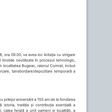
 ora 09.00, va avea loc licitaţia cu strigare
 imobile neutilizate în procesul tehnologic,
în localitatea Bugeac, raionul Comrat, includ
cărcare, tansbordare/depozitare temporară a
cu prilejul aniversării a 155 ani de la fondarea
toria, tradiția și contribuția esențială a
, calea ferată a unit oameni și localități, a