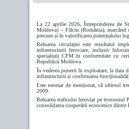
La 22 aprilie 2026, Întreprinderea de S
Moldova) – Fălciu (România), marcând un 
precum și în valorificarea potențialului logi
Reluarea circulației este rezultatul im
infrastructurii feroviare, inclusiv înloc
specialiștii CFM în conformitate cu ceri
Republicii Moldova.
În vederea punerii în exploatare, la data 
infrastructurii și confirmarea funcționalităț
Este necesar de menționat, că ultimul tren
2009.
Reluarea traficului feroviar pe tronsonul P
consolidarea cooperării economice dintr