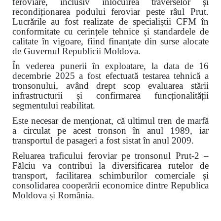
feroviare, inclusiv înlocuirea traverselor și
recondiționarea podului feroviar peste râul Prut.
Lucrările au fost realizate de specialiștii CFM în
conformitate cu cerințele tehnice și standardele de
calitate în vigoare, fiind finanțate din surse alocate
de Guvernul Republicii Moldova.
În vederea punerii în exploatare, la data de 16
decembrie 2025 a fost efectuată testarea tehnică a
tronsonului, având drept scop evaluarea stării
infrastructurii și confirmarea funcționalității
segmentului reabilitat.
Este necesar de menționat, că ultimul tren de marfă
a circulat pe acest tronson în anul 1989, iar
transportul de pasageri a fost sistat în anul 2009.
Reluarea traficului feroviar pe tronsonul Prut-2 –
Fălciu va contribui la diversificarea rutelor de
transport, facilitarea schimburilor comerciale și
consolidarea cooperării economice dintre Republica
Moldova și România.