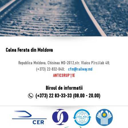
Calea Ferata din Moldova
Republica Moldova, Chisinau MD-2012,str. Vlaicu Pîrcălab 48;
(+373) 22-832-040;
cfm@railway.md
ANTICORUPȚIE
Biroul de informatii
(+373) 22 83-33-33 (08.00 - 20.00)