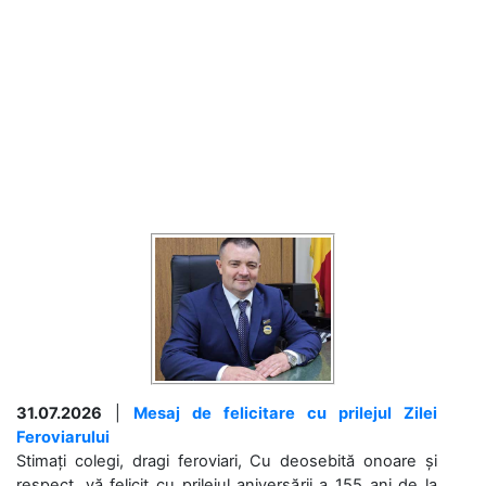
31.07.2026
|
Mesaj de felicitare cu prilejul Zilei
Feroviarului
Stimați colegi, dragi feroviari, Cu deosebită onoare și
respect, vă felicit cu prilejul aniversării a 155 ani de la