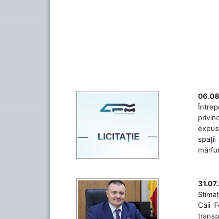
06.08
Întrep
privin
expuse
spații
mărfuri
31.07
Stimaț
Căii 
transp