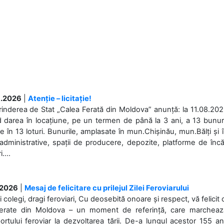
.2026
|
Atenție – licitație!
rinderea de Stat „Calea Ferată din Moldova” anunță: la 11.08.2026,
d darea în locațiune, pe un termen de până la 3 ani, a 13 bunuri
 în 13 loturi. Bunurile, amplasate în mun.Chișinău, mun.Bălți și 
 administrative, spații de producere, depozite, platforme de în
....
.2026
|
Mesaj de felicitare cu prilejul Zilei Feroviarului
i colegi, dragi feroviari, Cu deosebită onoare și respect, vă felicit 
Ferate din Moldova – un moment de referință, care marchează is
ortului feroviar la dezvoltarea țării. De-a lungul acestor 155 ani