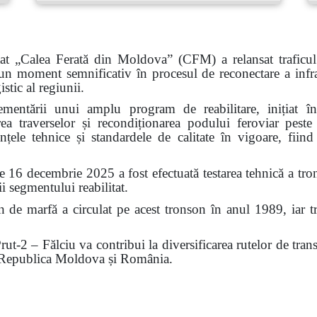
tat „Calea Ferată din Moldova” (CFM) a relansat traficul
moment semnificativ în procesul de reconectare a infrastr
stic al regiunii.
plementării unui amplu program de reabilitare, inițiat
uirea traverselor și recondiționarea podului feroviar peste
nțele tehnice și standardele de calitate în vigoare, fiin
de 16 decembrie 2025 a fost efectuată testarea tehnică a tro
ii segmentului reabilitat.
 de marfă a circulat pe acest tronson în anul 1989, iar tr
rut-2 – Fălciu va contribui la diversificarea rutelor de trans
e Republica Moldova și România.