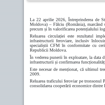
La 22 aprilie 2026, Întreprinderea de S
Moldova) – Fălciu (România), marcând un 
precum și în valorificarea potențialului logi
Reluarea circulației este rezultatul im
infrastructurii feroviare, inclusiv înloc
specialiștii CFM în conformitate cu ceri
Republicii Moldova.
În vederea punerii în exploatare, la data 
infrastructurii și confirmarea funcționalităț
Este necesar de menționat, că ultimul tren
2009.
Reluarea traficului feroviar pe tronsonul P
consolidarea cooperării economice dintr