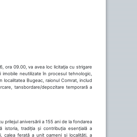
 ora 09.00, va avea loc licitaţia cu strigare
 imobile neutilizate în procesul tehnologic,
în localitatea Bugeac, raionul Comrat, includ
cărcare, tansbordare/depozitare temporară a
cu prilejul aniversării a 155 ani de la fondarea
toria, tradiția și contribuția esențială a
, calea ferată a unit oameni și localități, a