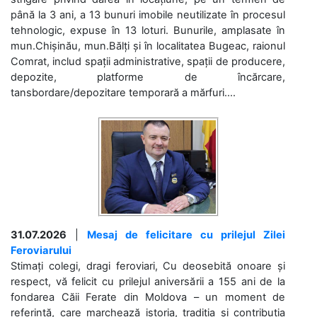
până la 3 ani, a 13 bunuri imobile neutilizate în procesul
tehnologic, expuse în 13 loturi. Bunurile, amplasate în
mun.Chișinău, mun.Bălți și în localitatea Bugeac, raionul
Comrat, includ spații administrative, spații de producere,
depozite, platforme de încărcare,
tansbordare/depozitare temporară a mărfuri....
31.07.2026
|
Mesaj de felicitare cu prilejul Zilei
Feroviarului
Stimați colegi, dragi feroviari, Cu deosebită onoare și
respect, vă felicit cu prilejul aniversării a 155 ani de la
fondarea Căii Ferate din Moldova – un moment de
referință, care marchează istoria, tradiția și contribuția