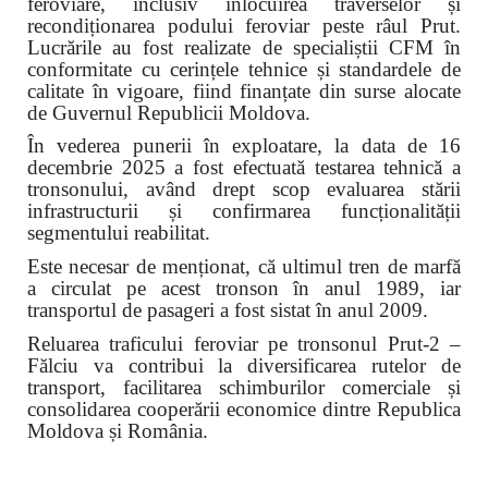
feroviare, inclusiv înlocuirea traverselor și
recondiționarea podului feroviar peste râul Prut.
Lucrările au fost realizate de specialiștii CFM în
conformitate cu cerințele tehnice și standardele de
calitate în vigoare, fiind finanțate din surse alocate
de Guvernul Republicii Moldova.
În vederea punerii în exploatare, la data de 16
decembrie 2025 a fost efectuată testarea tehnică a
tronsonului, având drept scop evaluarea stării
infrastructurii și confirmarea funcționalității
segmentului reabilitat.
Este necesar de menționat, că ultimul tren de marfă
a circulat pe acest tronson în anul 1989, iar
transportul de pasageri a fost sistat în anul 2009.
Reluarea traficului feroviar pe tronsonul Prut-2 –
Fălciu va contribui la diversificarea rutelor de
transport, facilitarea schimburilor comerciale și
consolidarea cooperării economice dintre Republica
Moldova și România.