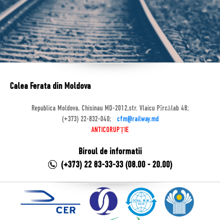
Calea Ferata din Moldova
Republica Moldova, Chisinau MD-2012,str. Vlaicu Pîrcălab 48;
(+373) 22-832-040;
cfm@railway.md
ANTICORUPȚIE
Biroul de informatii
(+373) 22 83-33-33 (08.00 - 20.00)