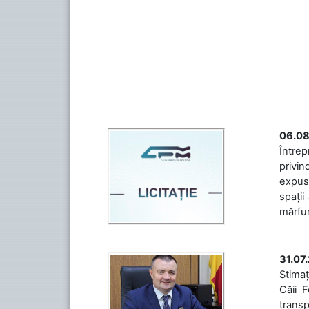
06.08
Întrep
privin
expuse
spații
mărfuri
31.07
Stimaț
Căii 
transp