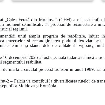
tat „Calea Ferată din Moldova” (CFM) a relansat traficul
moment semnificativ în procesul de reconectare a infrastr
stic al regiunii.
plementării unui amplu program de reabilitare, inițiat
uirea traverselor și recondiționarea podului feroviar peste
nțele tehnice și standardele de calitate în vigoare, fiin
de 16 decembrie 2025 a fost efectuată testarea tehnică a tro
ii segmentului reabilitat.
 de marfă a circulat pe acest tronson în anul 1989, iar tr
rut-2 – Fălciu va contribui la diversificarea rutelor de trans
e Republica Moldova și România.