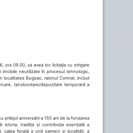
 ora 09.00, va avea loc licitaţia cu strigare
 imobile neutilizate în procesul tehnologic,
în localitatea Bugeac, raionul Comrat, includ
cărcare, tansbordare/depozitare temporară a
cu prilejul aniversării a 155 ani de la fondarea
toria, tradiția și contribuția esențială a
, calea ferată a unit oameni și localități, a