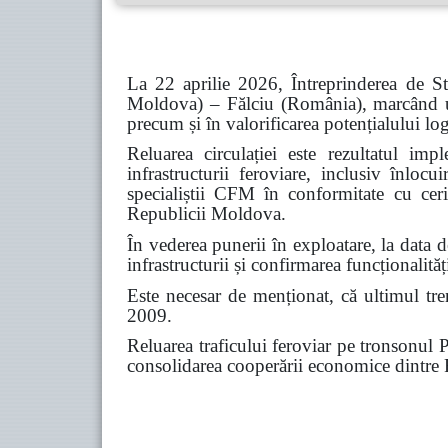
La 22 aprilie 2026, Întreprinderea de S
Moldova) – Fălciu (România), marcând un 
precum și în valorificarea potențialului logi
Reluarea circulației este rezultatul im
infrastructurii feroviare, inclusiv înloc
specialiștii CFM în conformitate cu ceri
Republicii Moldova.
În vederea punerii în exploatare, la data 
infrastructurii și confirmarea funcționalităț
Este necesar de menționat, că ultimul tren
2009.
Reluarea traficului feroviar pe tronsonul P
consolidarea cooperării economice dintr