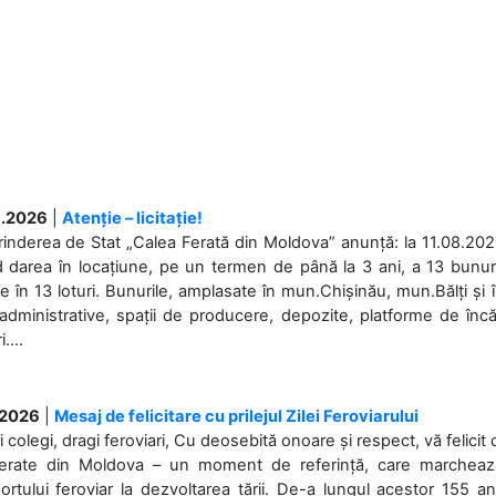
.2026
|
Atenție – licitație!
rinderea de Stat „Calea Ferată din Moldova” anunță: la 11.08.2026,
d darea în locațiune, pe un termen de până la 3 ani, a 13 bunuri
 în 13 loturi. Bunurile, amplasate în mun.Chișinău, mun.Bălți și 
 administrative, spații de producere, depozite, platforme de în
....
.2026
|
Mesaj de felicitare cu prilejul Zilei Feroviarului
i colegi, dragi feroviari, Cu deosebită onoare și respect, vă felicit 
Ferate din Moldova – un moment de referință, care marchează is
ortului feroviar la dezvoltarea țării. De-a lungul acestor 155 ani