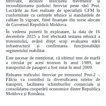
feroviare, inclusiv înlocuirea traverselor și
recondiționarea podului feroviar peste râul Prut.
Lucrările au fost realizate de specialiștii CFM în
conformitate cu cerințele tehnice și standardele de
calitate în vigoare, fiind finanțate din surse alocate
de Guvernul Republicii Moldova.
În vederea punerii în exploatare, la data de 16
decembrie 2025 a fost efectuată testarea tehnică a
tronsonului, având drept scop evaluarea stării
infrastructurii și confirmarea funcționalității
segmentului reabilitat.
Este necesar de menționat, că ultimul tren de marfă
a circulat pe acest tronson în anul 1989, iar
transportul de pasageri a fost sistat în anul 2009.
Reluarea traficului feroviar pe tronsonul Prut-2 –
Fălciu va contribui la diversificarea rutelor de
transport, facilitarea schimburilor comerciale și
consolidarea cooperării economice dintre Republica
Moldova și România.