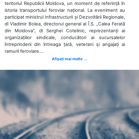
teritoriul Republicii Moldova, un moment de referință în
istoria transportului feroviar național. La eveniment au
participat ministrul Infrastructurii și Dezvoltării Regionale,
dl Vladimir Bolea, directorul general al Î.S. „Calea Ferată
din Moldova”, dl Serghei Cotelinic, reprezentanți ai
organizațiilor sindicale, conducători ai sucursalelor
întreprinderii din întreaga țară, veterani și angajați ai
ramurii feroviare....
Afișați mai multe ...