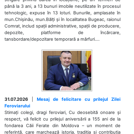
până la 3 ani, a 13 bunuri imobile neutilizate în procesul
tehnologic, expuse în 13 loturi. Bunurile, amplasate în
mun.Chișinău, mun.Bălți și în localitatea Bugeac, raionul
Comrat, includ spații administrative, spații de producere,
depozite, platforme de încărcare,
tansbordare/depozitare temporară a mărfuri....
31.07.2026
|
Mesaj de felicitare cu prilejul Zilei
Feroviarului
Stimați colegi, dragi feroviari, Cu deosebită onoare și
respect, vă felicit cu prilejul aniversării a 155 ani de la
fondarea Căii Ferate din Moldova – un moment de
referință, care marchează istoria, tradiția și contribuția