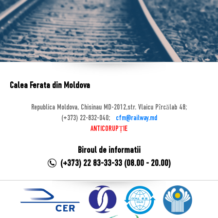
Calea Ferata din Moldova
Republica Moldova, Chisinau MD-2012,str. Vlaicu Pîrcălab 48;
(+373) 22-832-040;
cfm@railway.md
ANTICORUPȚIE
Biroul de informatii
(+373) 22 83-33-33 (08.00 - 20.00)