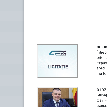
06.08
Întrep
privin
expuse
spații
mărfuri
31.07
Stimaț
Căii 
transp