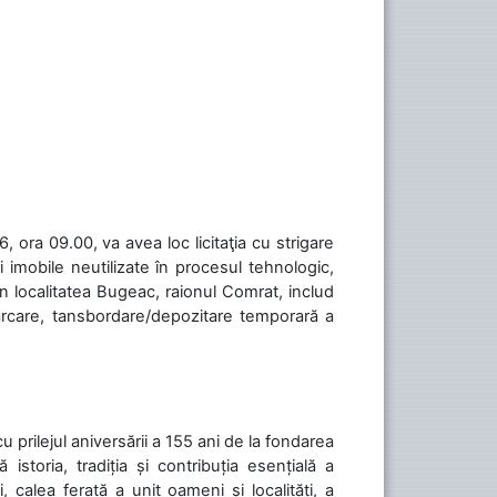
 ora 09.00, va avea loc licitaţia cu strigare
 imobile neutilizate în procesul tehnologic,
în localitatea Bugeac, raionul Comrat, includ
cărcare, tansbordare/depozitare temporară a
cu prilejul aniversării a 155 ani de la fondarea
toria, tradiția și contribuția esențială a
, calea ferată a unit oameni și localități, a