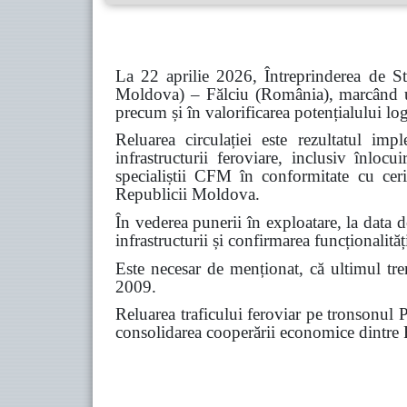
La 22 aprilie 2026, Întreprinderea de S
Moldova) – Fălciu (România), marcând un 
precum și în valorificarea potențialului logi
Reluarea circulației este rezultatul im
infrastructurii feroviare, inclusiv înloc
specialiștii CFM în conformitate cu ceri
Republicii Moldova.
În vederea punerii în exploatare, la data 
infrastructurii și confirmarea funcționalităț
Este necesar de menționat, că ultimul tren
2009.
Reluarea traficului feroviar pe tronsonul P
consolidarea cooperării economice dintr