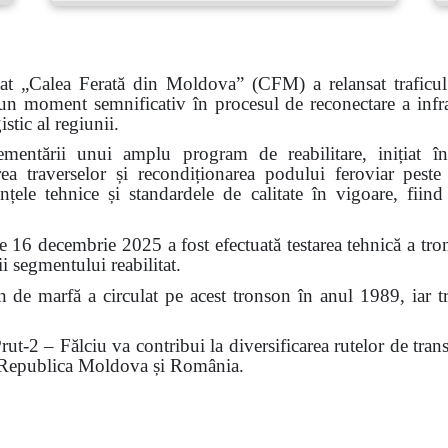
tat „Calea Ferată din Moldova” (CFM) a relansat traficul
moment semnificativ în procesul de reconectare a infrastr
stic al regiunii.
plementării unui amplu program de reabilitare, inițiat
uirea traverselor și recondiționarea podului feroviar peste
nțele tehnice și standardele de calitate în vigoare, fiin
de 16 decembrie 2025 a fost efectuată testarea tehnică a tro
ii segmentului reabilitat.
 de marfă a circulat pe acest tronson în anul 1989, iar tr
rut-2 – Fălciu va contribui la diversificarea rutelor de trans
e Republica Moldova și România.