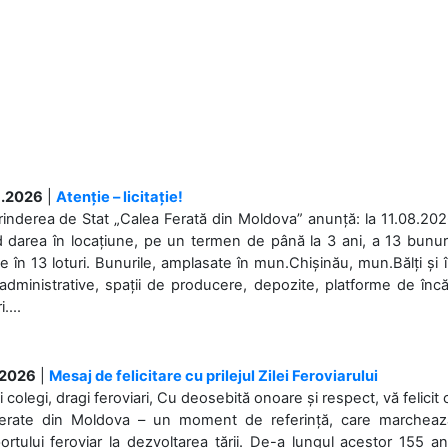
.2026
|
Atenție – licitație!
rinderea de Stat „Calea Ferată din Moldova” anunță: la 11.08.2026,
d darea în locațiune, pe un termen de până la 3 ani, a 13 bunuri
 în 13 loturi. Bunurile, amplasate în mun.Chișinău, mun.Bălți și 
 administrative, spații de producere, depozite, platforme de în
....
.2026
|
Mesaj de felicitare cu prilejul Zilei Feroviarului
i colegi, dragi feroviari, Cu deosebită onoare și respect, vă felicit 
Ferate din Moldova – un moment de referință, care marchează is
ortului feroviar la dezvoltarea țării. De-a lungul acestor 155 ani