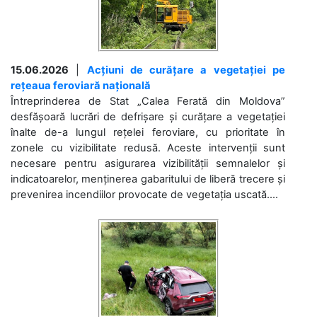
15.06.2026
|
Acțiuni de curățare a vegetației pe
rețeaua feroviară națională
Întreprinderea de Stat „Calea Ferată din Moldova”
desfășoară lucrări de defrișare și curățare a vegetației
înalte de-a lungul rețelei feroviare, cu prioritate în
zonele cu vizibilitate redusă. Aceste intervenții sunt
necesare pentru asigurarea vizibilității semnalelor și
indicatoarelor, menținerea gabaritului de liberă trecere și
prevenirea incendiilor provocate de vegetația uscată....