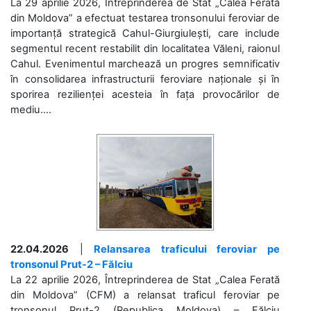
La 29 aprilie 2026, Întreprinderea de Stat „Calea Ferată
din Moldova” a efectuat testarea tronsonului feroviar de
importanță strategică Cahul-Giurgiulești, care include
segmentul recent restabilit din localitatea Văleni, raionul
Cahul. Evenimentul marchează un progres semnificativ
în consolidarea infrastructurii feroviare naționale și în
sporirea rezilienței acesteia în fața provocărilor de
mediu....
22.04.2026
|
Relansarea traficului feroviar pe
tronsonul Prut-2 – Fălciu
La 22 aprilie 2026, Întreprinderea de Stat „Calea Ferată
din Moldova” (CFM) a relansat traficul feroviar pe
tronsonul Prut-2 (Republica Moldova) – Fălciu