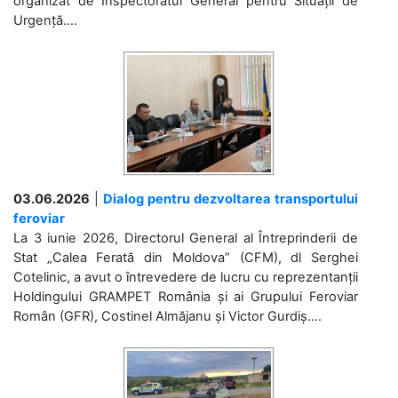
organizat de Inspectoratul General pentru Situații de
Urgență....
03.06.2026
|
Dialog pentru dezvoltarea transportului
feroviar
La 3 iunie 2026, Directorul General al Întreprinderii de
Stat „Calea Ferată din Moldova” (CFM), dl Serghei
Cotelinic, a avut o întrevedere de lucru cu reprezentanții
Holdingului GRAMPET România și ai Grupului Feroviar
Român (GFR), Costinel Almăjanu și Victor Gurdiș....