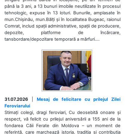
până la 3 ani, a 13 bunuri imobile neutilizate în procesul
tehnologic, expuse în 13 loturi. Bunurile, amplasate în
mun.Chișinău, mun.Bălți și în localitatea Bugeac, raionul
Comrat, includ spații administrative, spații de producere,
depozite, platforme de încărcare,
tansbordare/depozitare temporară a mărfuri....
31.07.2026
|
Mesaj de felicitare cu prilejul Zilei
Feroviarului
Stimați colegi, dragi feroviari, Cu deosebită onoare și
respect, vă felicit cu prilejul aniversării a 155 ani de la
fondarea Căii Ferate din Moldova – un moment de
referință, care marchează istoria, tradiția și contribuția