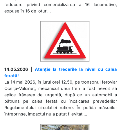
reducere privind comercializarea a 16 locomotive,
expuse în 16 de loturi...
14.05.2026
|
Atenție la trecerile la nivel cu calea
ferată!
La 14 mai 2026, în jurul orei 12.50, pe tronsonul feroviar
Ocnița–Vălcineț, mecanicul unui tren a fost nevoit să
aplice frânarea de urgență, după ce un automobil a
pătruns pe calea ferată cu încălcarea prevederilor
Regulamentului circulației rutiere. În pofida măsurilor
întreprinse, impactul nu a putut fi evitat....