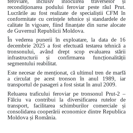
feroviare, inclusiv înlocuirea traverselor și
recondiționarea podului feroviar peste râul Prut.
Lucrările au fost realizate de specialiștii CFM în
conformitate cu cerințele tehnice și standardele de
calitate în vigoare, fiind finanțate din surse alocate
de Guvernul Republicii Moldova.
În vederea punerii în exploatare, la data de 16
decembrie 2025 a fost efectuată testarea tehnică a
tronsonului, având drept scop evaluarea stării
infrastructurii și confirmarea funcționalității
segmentului reabilitat.
Este necesar de menționat, că ultimul tren de marfă
a circulat pe acest tronson în anul 1989, iar
transportul de pasageri a fost sistat în anul 2009.
Reluarea traficului feroviar pe tronsonul Prut-2 –
Fălciu va contribui la diversificarea rutelor de
transport, facilitarea schimburilor comerciale și
consolidarea cooperării economice dintre Republica
Moldova și România.