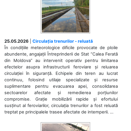
25.05.2026
|
Circulația trenurilor - reluată
În condițiile meteorologice dificile provocate de ploile
abundente, angajații Întreprinderii de Stat “Calea Ferată
din Moldova” au intervenit operativ pentru limitarea
efectelor asupra infrastructurii feroviare și reluarea
circulației în siguranță. Echipele din teren au lucrat
continuu, folosind utilaje specializate și resurse
suplimentare pentru evacuarea apei, consolidarea
sectoarelor afectate și remedierea porțiunilor
compromise. Grație mobilizării rapide și efortului
susținut al feroviarilor, circulația trenurilor a fost reluată
treptat pe principalele trasee afectate de intemperii. ...