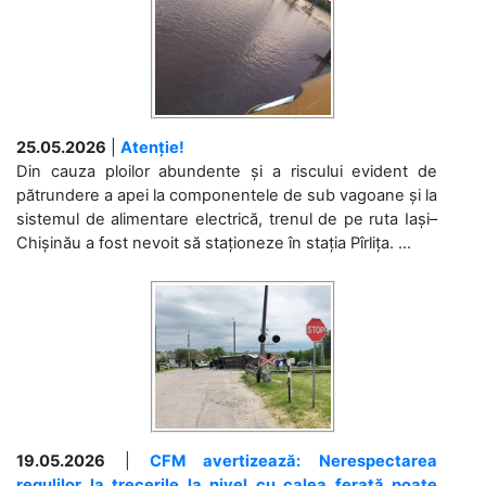
25.05.2026
|
Atenție!
Din cauza ploilor abundente și a riscului evident de
pătrundere a apei la componentele de sub vagoane și la
sistemul de alimentare electrică, trenul de pe ruta Iași–
Chișinău a fost nevoit să staționeze în stația Pîrlița. ...
19.05.2026
|
CFM avertizează: Nerespectarea
regulilor la trecerile la nivel cu calea ferată poate