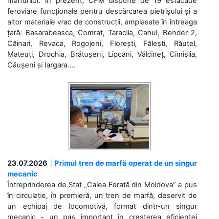
mărfurilor. În prezent, CFM dispune de 19 estacade
feroviare funcționale pentru descărcarea pietrișului și a
altor materiale vrac de construcții, amplasate în întreaga
țară: Basarabeasca, Comrat, Taraclia, Cahul, Bender-2,
Căinari, Revaca, Rogojeni, Florești, Fălești, Răuțel,
Mateuți, Drochia, Brătușeni, Lipcani, Vălcineț, Cimișlia,
Căușeni și Iargara....
23.07.2026
|
Primul tren de marfă operat de un singur
mecanic
Întreprinderea de Stat „Calea Ferată din Moldova” a pus
în circulație, în premieră, un tren de marfă, deservit de
un echipaj de locomotivă, format dintr-un singur
mecanic - un pas important în creșterea eficienței