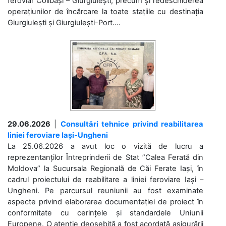
feroviar Colibași – Giurgiulești, precum și redeschiderea
operațiunilor de încărcare la toate stațiile cu destinația
Giurgiulești și Giurgiulești-Port....
29.06.2026
|
Consultări tehnice privind reabilitarea
liniei feroviare Iași-Ungheni
La 25.06.2026 a avut loc o vizită de lucru a
reprezentanților Întreprinderii de Stat ”Calea Ferată din
Moldova” la Sucursala Regională de Căi Ferate Iași, în
cadrul proiectului de reabilitare a liniei feroviare Iași –
Ungheni. Pe parcursul reuniunii au fost examinate
aspecte privind elaborarea documentației de proiect în
conformitate cu cerințele și standardele Uniunii
Europene. O atenție deosebită a fost acordată asigurării