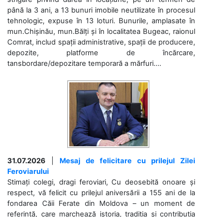
până la 3 ani, a 13 bunuri imobile neutilizate în procesul
tehnologic, expuse în 13 loturi. Bunurile, amplasate în
mun.Chișinău, mun.Bălți și în localitatea Bugeac, raionul
Comrat, includ spații administrative, spații de producere,
depozite, platforme de încărcare,
tansbordare/depozitare temporară a mărfuri....
31.07.2026
|
Mesaj de felicitare cu prilejul Zilei
Feroviarului
Stimați colegi, dragi feroviari, Cu deosebită onoare și
respect, vă felicit cu prilejul aniversării a 155 ani de la
fondarea Căii Ferate din Moldova – un moment de
referință, care marchează istoria, tradiția și contribuția