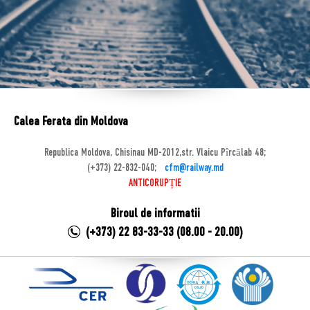
Calea Ferata din Moldova
Republica Moldova, Chisinau MD-2012,str. Vlaicu Pîrcălab 48;
(+373) 22-832-040;
cfm@railway.md
ANTICORUPȚIE
Biroul de informatii
(+373) 22 83-33-33 (08.00 - 20.00)