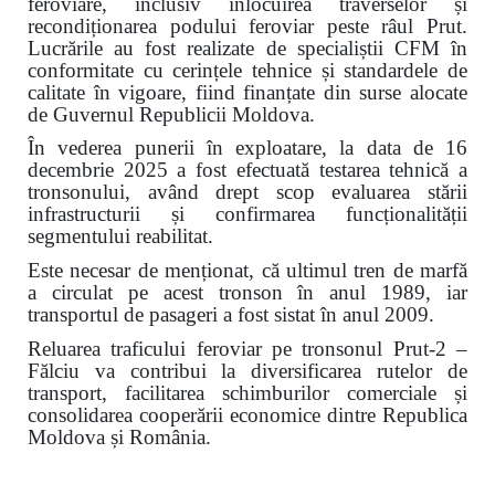
feroviare, inclusiv înlocuirea traverselor și
recondiționarea podului feroviar peste râul Prut.
Lucrările au fost realizate de specialiștii CFM în
conformitate cu cerințele tehnice și standardele de
calitate în vigoare, fiind finanțate din surse alocate
de Guvernul Republicii Moldova.
În vederea punerii în exploatare, la data de 16
decembrie 2025 a fost efectuată testarea tehnică a
tronsonului, având drept scop evaluarea stării
infrastructurii și confirmarea funcționalității
segmentului reabilitat.
Este necesar de menționat, că ultimul tren de marfă
a circulat pe acest tronson în anul 1989, iar
transportul de pasageri a fost sistat în anul 2009.
Reluarea traficului feroviar pe tronsonul Prut-2 –
Fălciu va contribui la diversificarea rutelor de
transport, facilitarea schimburilor comerciale și
consolidarea cooperării economice dintre Republica
Moldova și România.