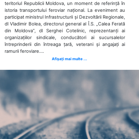
teritoriul Republicii Moldova, un moment de referință în
istoria transportului feroviar național. La eveniment au
participat ministrul Infrastructurii și Dezvoltării Regionale,
dl Vladimir Bolea, directorul general al Î.S. „Calea Ferată
din Moldova”, dl Serghei Cotelinic, reprezentanți ai
organizațiilor sindicale, conducători ai sucursalelor
întreprinderii din întreaga țară, veterani și angajați ai
ramurii feroviare....
Afișați mai multe ...