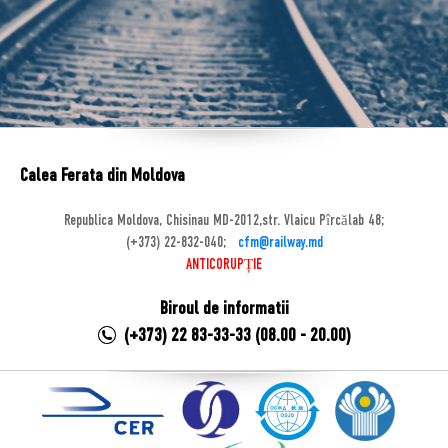
Calea Ferata din Moldova
Republica Moldova, Chisinau MD-2012,str. Vlaicu Pîrcălab 48;
(+373) 22-832-040;
cfm@railway.md
ANTICORUPȚIE
Biroul de informatii
(+373) 22 83-33-33 (08.00 - 20.00)