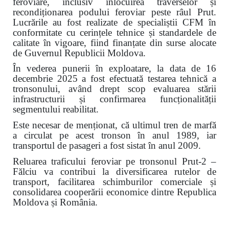
feroviare, inclusiv înlocuirea traverselor și
recondiționarea podului feroviar peste râul Prut.
Lucrările au fost realizate de specialiștii CFM în
conformitate cu cerințele tehnice și standardele de
calitate în vigoare, fiind finanțate din surse alocate
de Guvernul Republicii Moldova.
În vederea punerii în exploatare, la data de 16
decembrie 2025 a fost efectuată testarea tehnică a
tronsonului, având drept scop evaluarea stării
infrastructurii și confirmarea funcționalității
segmentului reabilitat.
Este necesar de menționat, că ultimul tren de marfă
a circulat pe acest tronson în anul 1989, iar
transportul de pasageri a fost sistat în anul 2009.
Reluarea traficului feroviar pe tronsonul Prut-2 –
Fălciu va contribui la diversificarea rutelor de
transport, facilitarea schimburilor comerciale și
consolidarea cooperării economice dintre Republica
Moldova și România.