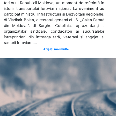
teritoriul Republicii Moldova, un moment de referință în
istoria transportului feroviar național. La eveniment au
participat ministrul Infrastructurii și Dezvoltării Regionale,
dl Vladimir Bolea, directorul general al Î.S. „Calea Ferată
din Moldova”, dl Serghei Cotelinic, reprezentanți ai
organizațiilor sindicale, conducători ai sucursalelor
întreprinderii din întreaga țară, veterani și angajați ai
ramurii feroviare....
Afișați mai multe ...