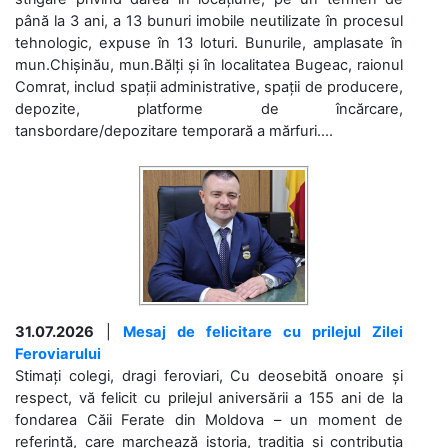
până la 3 ani, a 13 bunuri imobile neutilizate în procesul
tehnologic, expuse în 13 loturi. Bunurile, amplasate în
mun.Chișinău, mun.Bălți și în localitatea Bugeac, raionul
Comrat, includ spații administrative, spații de producere,
depozite, platforme de încărcare,
tansbordare/depozitare temporară a mărfuri....
31.07.2026
|
Mesaj de felicitare cu prilejul Zilei
Feroviarului
Stimați colegi, dragi feroviari, Cu deosebită onoare și
respect, vă felicit cu prilejul aniversării a 155 ani de la
fondarea Căii Ferate din Moldova – un moment de
referință, care marchează istoria, tradiția și contribuția