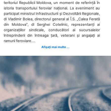
teritoriul Republicii Moldova, un moment de referință în
istoria transportului feroviar național. La eveniment au
participat ministrul Infrastructurii și Dezvoltării Regionale,
dl Vladimir Bolea, directorul general al Î.S. „Calea Ferată
din Moldova”, dl Serghei Cotelinic, reprezentanți ai
organizațiilor sindicale, conducători ai sucursalelor
întreprinderii din întreaga țară, veterani și angajați ai
ramurii feroviare....
Afișați mai multe ...