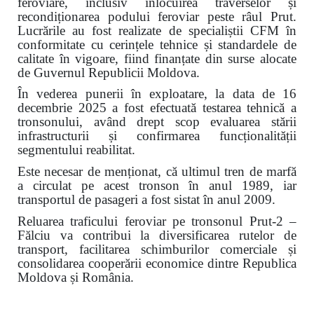
feroviare, inclusiv înlocuirea traverselor și
recondiționarea podului feroviar peste râul Prut.
Lucrările au fost realizate de specialiștii CFM în
conformitate cu cerințele tehnice și standardele de
calitate în vigoare, fiind finanțate din surse alocate
de Guvernul Republicii Moldova.
În vederea punerii în exploatare, la data de 16
decembrie 2025 a fost efectuată testarea tehnică a
tronsonului, având drept scop evaluarea stării
infrastructurii și confirmarea funcționalității
segmentului reabilitat.
Este necesar de menționat, că ultimul tren de marfă
a circulat pe acest tronson în anul 1989, iar
transportul de pasageri a fost sistat în anul 2009.
Reluarea traficului feroviar pe tronsonul Prut-2 –
Fălciu va contribui la diversificarea rutelor de
transport, facilitarea schimburilor comerciale și
consolidarea cooperării economice dintre Republica
Moldova și România.