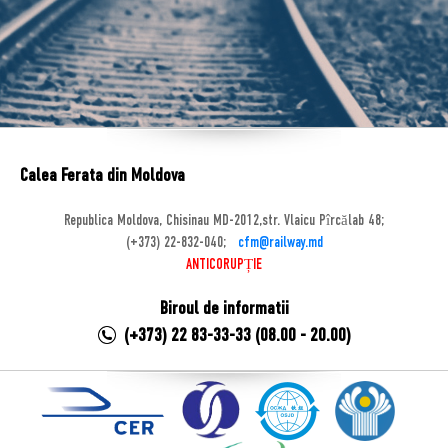
Calea Ferata din Moldova
Republica Moldova, Chisinau MD-2012,str. Vlaicu Pîrcălab 48;
(+373) 22-832-040;
cfm@railway.md
ANTICORUPȚIE
Biroul de informatii
(+373) 22 83-33-33 (08.00 - 20.00)