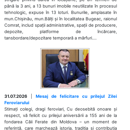
până la 3 ani, a 13 bunuri imobile neutilizate în procesul
tehnologic, expuse în 13 loturi. Bunurile, amplasate în
mun.Chișinău, mun.Bălți și în localitatea Bugeac, raionul
Comrat, includ spații administrative, spații de producere,
depozite, platforme de încărcare,
tansbordare/depozitare temporară a mărfuri....
31.07.2026
|
Mesaj de felicitare cu prilejul Zilei
Feroviarului
Stimați colegi, dragi feroviari, Cu deosebită onoare și
respect, vă felicit cu prilejul aniversării a 155 ani de la
fondarea Căii Ferate din Moldova – un moment de
referință, care marchează istoria, tradiția și contribuția