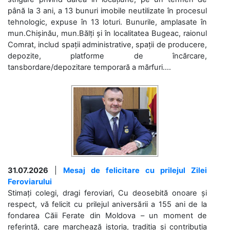
până la 3 ani, a 13 bunuri imobile neutilizate în procesul
tehnologic, expuse în 13 loturi. Bunurile, amplasate în
mun.Chișinău, mun.Bălți și în localitatea Bugeac, raionul
Comrat, includ spații administrative, spații de producere,
depozite, platforme de încărcare,
tansbordare/depozitare temporară a mărfuri....
31.07.2026
|
Mesaj de felicitare cu prilejul Zilei
Feroviarului
Stimați colegi, dragi feroviari, Cu deosebită onoare și
respect, vă felicit cu prilejul aniversării a 155 ani de la
fondarea Căii Ferate din Moldova – un moment de
referință, care marchează istoria, tradiția și contribuția