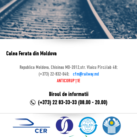
Calea Ferata din Moldova
Republica Moldova, Chisinau MD-2012,str. Vlaicu Pîrcălab 48;
(+373) 22-832-040;
cfm@railway.md
ANTICORUPȚIE
Biroul de informatii
(+373) 22 83-33-33 (08.00 - 20.00)