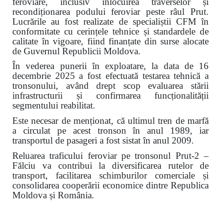
feroviare, inclusiv înlocuirea traverselor și
recondiționarea podului feroviar peste râul Prut.
Lucrările au fost realizate de specialiștii CFM în
conformitate cu cerințele tehnice și standardele de
calitate în vigoare, fiind finanțate din surse alocate
de Guvernul Republicii Moldova.
În vederea punerii în exploatare, la data de 16
decembrie 2025 a fost efectuată testarea tehnică a
tronsonului, având drept scop evaluarea stării
infrastructurii și confirmarea funcționalității
segmentului reabilitat.
Este necesar de menționat, că ultimul tren de marfă
a circulat pe acest tronson în anul 1989, iar
transportul de pasageri a fost sistat în anul 2009.
Reluarea traficului feroviar pe tronsonul Prut-2 –
Fălciu va contribui la diversificarea rutelor de
transport, facilitarea schimburilor comerciale și
consolidarea cooperării economice dintre Republica
Moldova și România.