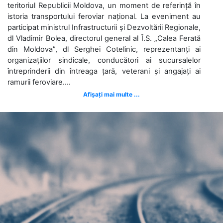
teritoriul Republicii Moldova, un moment de referință în
istoria transportului feroviar național. La eveniment au
participat ministrul Infrastructurii și Dezvoltării Regionale,
dl Vladimir Bolea, directorul general al Î.S. „Calea Ferată
din Moldova”, dl Serghei Cotelinic, reprezentanți ai
organizațiilor sindicale, conducători ai sucursalelor
întreprinderii din întreaga țară, veterani și angajați ai
ramurii feroviare....
Afișați mai multe ...