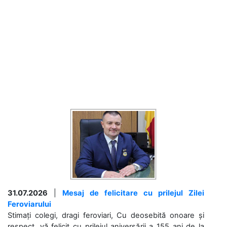
31.07.2026
|
Mesaj de felicitare cu prilejul Zilei
Feroviarului
Stimați colegi, dragi feroviari, Cu deosebită onoare și
respect, vă felicit cu prilejul aniversării a 155 ani de la