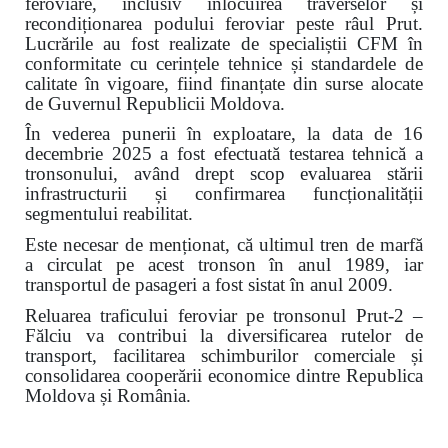
feroviare, inclusiv înlocuirea traverselor și
recondiționarea podului feroviar peste râul Prut.
Lucrările au fost realizate de specialiștii CFM în
conformitate cu cerințele tehnice și standardele de
calitate în vigoare, fiind finanțate din surse alocate
de Guvernul Republicii Moldova.
În vederea punerii în exploatare, la data de 16
decembrie 2025 a fost efectuată testarea tehnică a
tronsonului, având drept scop evaluarea stării
infrastructurii și confirmarea funcționalității
segmentului reabilitat.
Este necesar de menționat, că ultimul tren de marfă
a circulat pe acest tronson în anul 1989, iar
transportul de pasageri a fost sistat în anul 2009.
Reluarea traficului feroviar pe tronsonul Prut-2 –
Fălciu va contribui la diversificarea rutelor de
transport, facilitarea schimburilor comerciale și
consolidarea cooperării economice dintre Republica
Moldova și România.