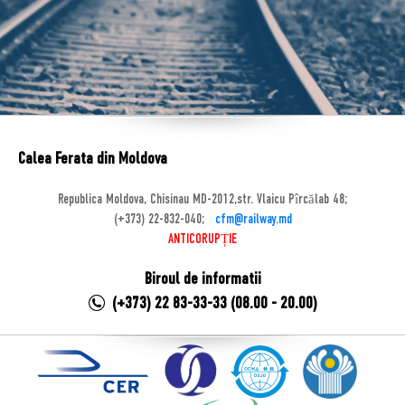
Calea Ferata din Moldova
Republica Moldova, Chisinau MD-2012,str. Vlaicu Pîrcălab 48;
(+373) 22-832-040;
cfm@railway.md
ANTICORUPȚIE
Biroul de informatii
(+373) 22 83-33-33 (08.00 - 20.00)