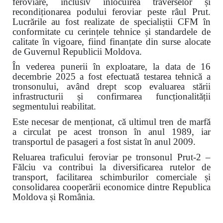
feroviare, inclusiv înlocuirea traverselor și
recondiționarea podului feroviar peste râul Prut.
Lucrările au fost realizate de specialiștii CFM în
conformitate cu cerințele tehnice și standardele de
calitate în vigoare, fiind finanțate din surse alocate
de Guvernul Republicii Moldova.
În vederea punerii în exploatare, la data de 16
decembrie 2025 a fost efectuată testarea tehnică a
tronsonului, având drept scop evaluarea stării
infrastructurii și confirmarea funcționalității
segmentului reabilitat.
Este necesar de menționat, că ultimul tren de marfă
a circulat pe acest tronson în anul 1989, iar
transportul de pasageri a fost sistat în anul 2009.
Reluarea traficului feroviar pe tronsonul Prut-2 –
Fălciu va contribui la diversificarea rutelor de
transport, facilitarea schimburilor comerciale și
consolidarea cooperării economice dintre Republica
Moldova și România.