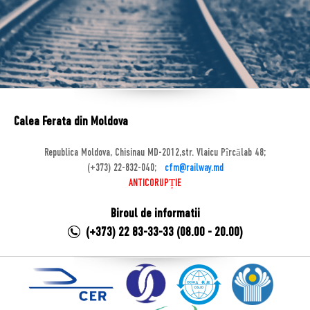
Calea Ferata din Moldova
Republica Moldova, Chisinau MD-2012,str. Vlaicu Pîrcălab 48;
(+373) 22-832-040;
cfm@railway.md
ANTICORUPȚIE
Biroul de informatii
(+373) 22 83-33-33 (08.00 - 20.00)