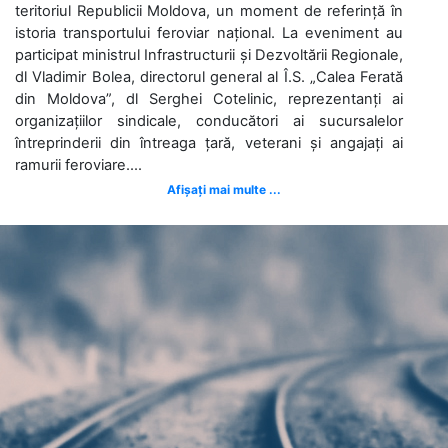
teritoriul Republicii Moldova, un moment de referință în
istoria transportului feroviar național. La eveniment au
participat ministrul Infrastructurii și Dezvoltării Regionale,
dl Vladimir Bolea, directorul general al Î.S. „Calea Ferată
din Moldova”, dl Serghei Cotelinic, reprezentanți ai
organizațiilor sindicale, conducători ai sucursalelor
întreprinderii din întreaga țară, veterani și angajați ai
ramurii feroviare....
Afișați mai multe ...