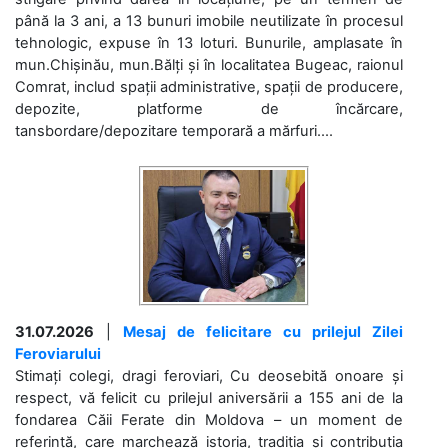
până la 3 ani, a 13 bunuri imobile neutilizate în procesul
tehnologic, expuse în 13 loturi. Bunurile, amplasate în
mun.Chișinău, mun.Bălți și în localitatea Bugeac, raionul
Comrat, includ spații administrative, spații de producere,
depozite, platforme de încărcare,
tansbordare/depozitare temporară a mărfuri....
31.07.2026
|
Mesaj de felicitare cu prilejul Zilei
Feroviarului
Stimați colegi, dragi feroviari, Cu deosebită onoare și
respect, vă felicit cu prilejul aniversării a 155 ani de la
fondarea Căii Ferate din Moldova – un moment de
referință, care marchează istoria, tradiția și contribuția