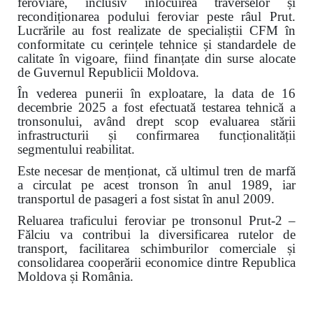
feroviare, inclusiv înlocuirea traverselor și
recondiționarea podului feroviar peste râul Prut.
Lucrările au fost realizate de specialiștii CFM în
conformitate cu cerințele tehnice și standardele de
calitate în vigoare, fiind finanțate din surse alocate
de Guvernul Republicii Moldova.
În vederea punerii în exploatare, la data de 16
decembrie 2025 a fost efectuată testarea tehnică a
tronsonului, având drept scop evaluarea stării
infrastructurii și confirmarea funcționalității
segmentului reabilitat.
Este necesar de menționat, că ultimul tren de marfă
a circulat pe acest tronson în anul 1989, iar
transportul de pasageri a fost sistat în anul 2009.
Reluarea traficului feroviar pe tronsonul Prut-2 –
Fălciu va contribui la diversificarea rutelor de
transport, facilitarea schimburilor comerciale și
consolidarea cooperării economice dintre Republica
Moldova și România.