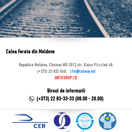
Calea Ferata din Moldova
Republica Moldova, Chisinau MD-2012,str. Vlaicu Pîrcălab 48;
(+373) 22-832-040;
cfm@railway.md
ANTICORUPȚIE
Biroul de informatii
(+373) 22 83-33-33 (08.00 - 20.00)