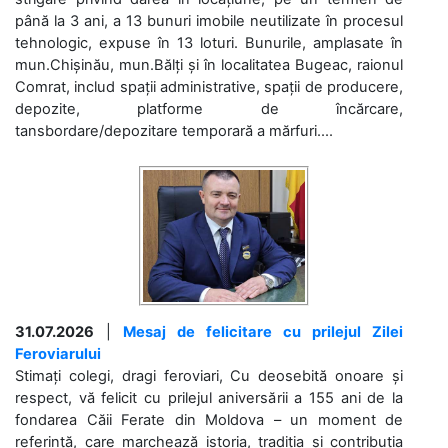
până la 3 ani, a 13 bunuri imobile neutilizate în procesul
tehnologic, expuse în 13 loturi. Bunurile, amplasate în
mun.Chișinău, mun.Bălți și în localitatea Bugeac, raionul
Comrat, includ spații administrative, spații de producere,
depozite, platforme de încărcare,
tansbordare/depozitare temporară a mărfuri....
31.07.2026
|
Mesaj de felicitare cu prilejul Zilei
Feroviarului
Stimați colegi, dragi feroviari, Cu deosebită onoare și
respect, vă felicit cu prilejul aniversării a 155 ani de la
fondarea Căii Ferate din Moldova – un moment de
referință, care marchează istoria, tradiția și contribuția