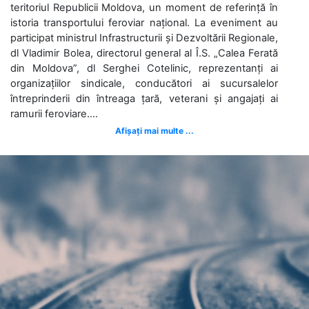
teritoriul Republicii Moldova, un moment de referință în
istoria transportului feroviar național. La eveniment au
participat ministrul Infrastructurii și Dezvoltării Regionale,
dl Vladimir Bolea, directorul general al Î.S. „Calea Ferată
din Moldova”, dl Serghei Cotelinic, reprezentanți ai
organizațiilor sindicale, conducători ai sucursalelor
întreprinderii din întreaga țară, veterani și angajați ai
ramurii feroviare....
Afișați mai multe ...