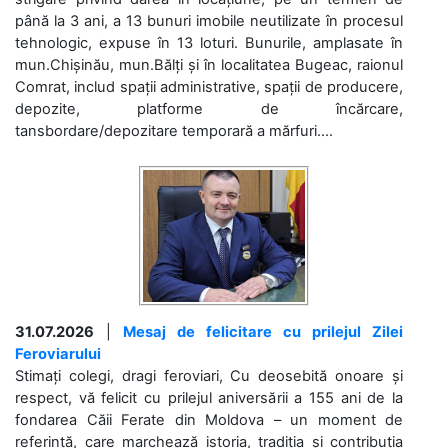
până la 3 ani, a 13 bunuri imobile neutilizate în procesul
tehnologic, expuse în 13 loturi. Bunurile, amplasate în
mun.Chișinău, mun.Bălți și în localitatea Bugeac, raionul
Comrat, includ spații administrative, spații de producere,
depozite, platforme de încărcare,
tansbordare/depozitare temporară a mărfuri....
31.07.2026
|
Mesaj de felicitare cu prilejul Zilei
Feroviarului
Stimați colegi, dragi feroviari, Cu deosebită onoare și
respect, vă felicit cu prilejul aniversării a 155 ani de la
fondarea Căii Ferate din Moldova – un moment de
referință, care marchează istoria, tradiția și contribuția