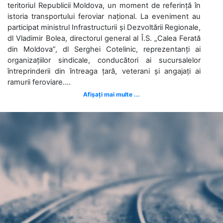
teritoriul Republicii Moldova, un moment de referință în
istoria transportului feroviar național. La eveniment au
participat ministrul Infrastructurii și Dezvoltării Regionale,
dl Vladimir Bolea, directorul general al Î.S. „Calea Ferată
din Moldova”, dl Serghei Cotelinic, reprezentanți ai
organizațiilor sindicale, conducători ai sucursalelor
întreprinderii din întreaga țară, veterani și angajați ai
ramurii feroviare....
Afișați mai multe ...