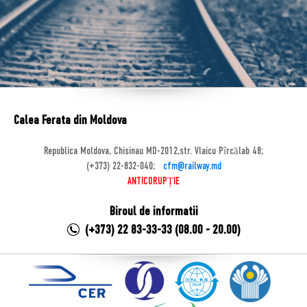
Calea Ferata din Moldova
Republica Moldova, Chisinau MD-2012,str. Vlaicu Pîrcălab 48;
(+373) 22-832-040;
cfm@railway.md
ANTICORUPȚIE
Biroul de informatii
(+373) 22 83-33-33 (08.00 - 20.00)