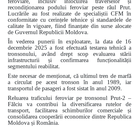
feroviare, inclusiv înlocuirea traverselor și
recondiționarea podului feroviar peste râul Prut.
Lucrările au fost realizate de specialiștii CFM în
conformitate cu cerințele tehnice și standardele de
calitate în vigoare, fiind finanțate din surse alocate
de Guvernul Republicii Moldova.
În vederea punerii în exploatare, la data de 16
decembrie 2025 a fost efectuată testarea tehnică a
tronsonului, având drept scop evaluarea stării
infrastructurii și confirmarea funcționalității
segmentului reabilitat.
Este necesar de menționat, că ultimul tren de marfă
a circulat pe acest tronson în anul 1989, iar
transportul de pasageri a fost sistat în anul 2009.
Reluarea traficului feroviar pe tronsonul Prut-2 –
Fălciu va contribui la diversificarea rutelor de
transport, facilitarea schimburilor comerciale și
consolidarea cooperării economice dintre Republica
Moldova și România.