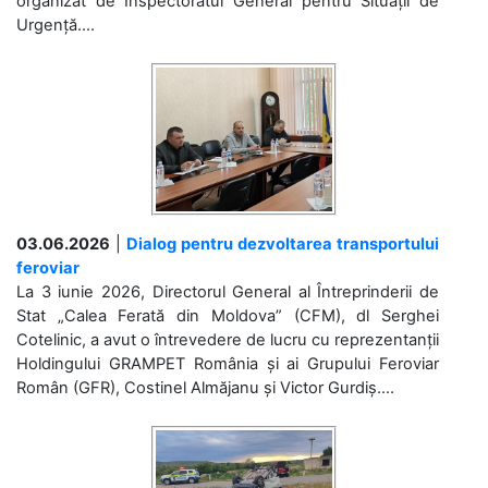
organizat de Inspectoratul General pentru Situații de
Urgență....
03.06.2026
|
Dialog pentru dezvoltarea transportului
feroviar
La 3 iunie 2026, Directorul General al Întreprinderii de
Stat „Calea Ferată din Moldova” (CFM), dl Serghei
Cotelinic, a avut o întrevedere de lucru cu reprezentanții
Holdingului GRAMPET România și ai Grupului Feroviar
Român (GFR), Costinel Almăjanu și Victor Gurdiș....