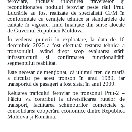
feroviare, inclusiv înlocuirea traverselor și
recondiționarea podului feroviar peste râul Prut.
Lucrările au fost realizate de specialiștii CFM în
conformitate cu cerințele tehnice și standardele de
calitate în vigoare, fiind finanțate din surse alocate
de Guvernul Republicii Moldova.
În vederea punerii în exploatare, la data de 16
decembrie 2025 a fost efectuată testarea tehnică a
tronsonului, având drept scop evaluarea stării
infrastructurii și confirmarea funcționalității
segmentului reabilitat.
Este necesar de menționat, că ultimul tren de marfă
a circulat pe acest tronson în anul 1989, iar
transportul de pasageri a fost sistat în anul 2009.
Reluarea traficului feroviar pe tronsonul Prut-2 –
Fălciu va contribui la diversificarea rutelor de
transport, facilitarea schimburilor comerciale și
consolidarea cooperării economice dintre Republica
Moldova și România.