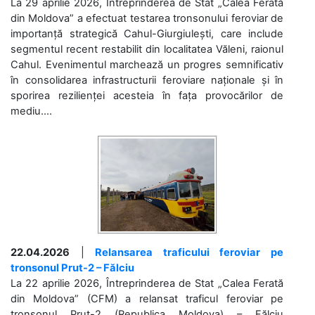
La 29 aprilie 2026, Întreprinderea de Stat „Calea Ferată
din Moldova” a efectuat testarea tronsonului feroviar de
importanță strategică Cahul-Giurgiulești, care include
segmentul recent restabilit din localitatea Văleni, raionul
Cahul. Evenimentul marchează un progres semnificativ
în consolidarea infrastructurii feroviare naționale și în
sporirea rezilienței acesteia în fața provocărilor de
mediu....
22.04.2026
|
Relansarea traficului feroviar pe
tronsonul Prut-2 – Fălciu
La 22 aprilie 2026, Întreprinderea de Stat „Calea Ferată
din Moldova” (CFM) a relansat traficul feroviar pe
tronsonul Prut-2 (Republica Moldova) – Fălciu