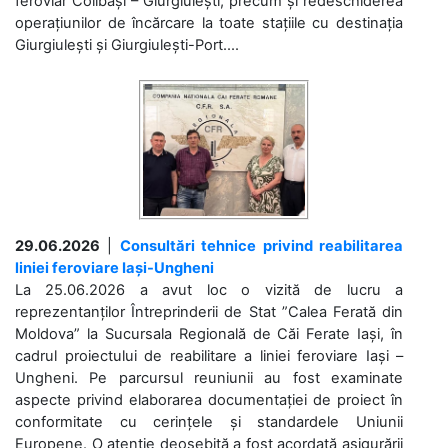
feroviar Colibași – Giurgiulești, precum și redeschiderea
operațiunilor de încărcare la toate stațiile cu destinația
Giurgiulești și Giurgiulești-Port....
29.06.2026
|
Consultări tehnice privind reabilitarea
liniei feroviare Iași-Ungheni
La 25.06.2026 a avut loc o vizită de lucru a
reprezentanților Întreprinderii de Stat ”Calea Ferată din
Moldova” la Sucursala Regională de Căi Ferate Iași, în
cadrul proiectului de reabilitare a liniei feroviare Iași –
Ungheni. Pe parcursul reuniunii au fost examinate
aspecte privind elaborarea documentației de proiect în
conformitate cu cerințele și standardele Uniunii
Europene. O atenție deosebită a fost acordată asigurării