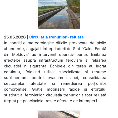
25.05.2026
|
Circulația trenurilor - reluată
În condițiile meteorologice dificile provocate de ploile
abundente, angajații Întreprinderii de Stat “Calea Ferată
din Moldova” au intervenit operativ pentru limitarea
efectelor asupra infrastructurii feroviare și reluarea
circulației în siguranță. Echipele din teren au lucrat
continuu, folosind utilaje specializate și resurse
suplimentare pentru evacuarea apei, consolidarea
sectoarelor afectate și remedierea porțiunilor
compromise. Grație mobilizării rapide și efortului
susținut al feroviarilor, circulația trenurilor a fost reluată
treptat pe principalele trasee afectate de intemperii. ...