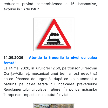
reducere privind comercializarea a 16 locomotive,
expuse în 16 de loturi...
14.05.2026
|
Atenție la trecerile la nivel cu calea
ferată!
La 14 mai 2026, în jurul orei 12.50, pe tronsonul feroviar
Ocnița–Vălcineț, mecanicul unui tren a fost nevoit să
aplice frânarea de urgență, după ce un automobil a
pătruns pe calea ferată cu încălcarea prevederilor
Regulamentului circulației rutiere. În pofida măsurilor
întreprinse, impactul nu a putut fi evitat....