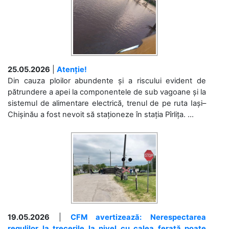
25.05.2026
|
Atenție!
Din cauza ploilor abundente și a riscului evident de
pătrundere a apei la componentele de sub vagoane și la
sistemul de alimentare electrică, trenul de pe ruta Iași–
Chișinău a fost nevoit să staționeze în stația Pîrlița. ...
19.05.2026
|
CFM avertizează: Nerespectarea
regulilor la trecerile la nivel cu calea ferată poate