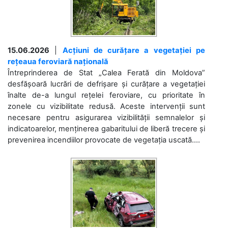
15.06.2026
|
Acțiuni de curățare a vegetației pe
rețeaua feroviară națională
Întreprinderea de Stat „Calea Ferată din Moldova”
desfășoară lucrări de defrișare și curățare a vegetației
înalte de-a lungul rețelei feroviare, cu prioritate în
zonele cu vizibilitate redusă. Aceste intervenții sunt
necesare pentru asigurarea vizibilității semnalelor și
indicatoarelor, menținerea gabaritului de liberă trecere și
prevenirea incendiilor provocate de vegetația uscată....