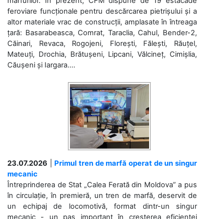
mărfurilor. În prezent, CFM dispune de 19 estacade
feroviare funcționale pentru descărcarea pietrișului și a
altor materiale vrac de construcții, amplasate în întreaga
țară: Basarabeasca, Comrat, Taraclia, Cahul, Bender-2,
Căinari, Revaca, Rogojeni, Florești, Fălești, Răuțel,
Mateuți, Drochia, Brătușeni, Lipcani, Vălcineț, Cimișlia,
Căușeni și Iargara....
23.07.2026
|
Primul tren de marfă operat de un singur
mecanic
Întreprinderea de Stat „Calea Ferată din Moldova” a pus
în circulație, în premieră, un tren de marfă, deservit de
un echipaj de locomotivă, format dintr-un singur
mecanic - un pas important în creșterea eficienței