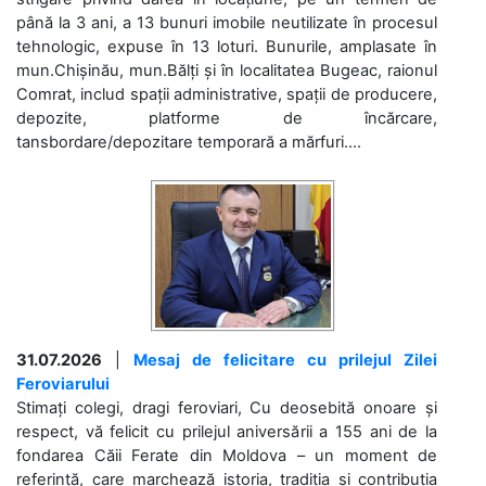
până la 3 ani, a 13 bunuri imobile neutilizate în procesul
tehnologic, expuse în 13 loturi. Bunurile, amplasate în
mun.Chișinău, mun.Bălți și în localitatea Bugeac, raionul
Comrat, includ spații administrative, spații de producere,
depozite, platforme de încărcare,
tansbordare/depozitare temporară a mărfuri....
31.07.2026
|
Mesaj de felicitare cu prilejul Zilei
Feroviarului
Stimați colegi, dragi feroviari, Cu deosebită onoare și
respect, vă felicit cu prilejul aniversării a 155 ani de la
fondarea Căii Ferate din Moldova – un moment de
referință, care marchează istoria, tradiția și contribuția