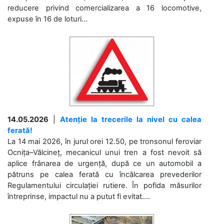
reducere privind comercializarea a 16 locomotive,
expuse în 16 de loturi...
14.05.2026
|
Atenție la trecerile la nivel cu calea
ferată!
La 14 mai 2026, în jurul orei 12.50, pe tronsonul feroviar
Ocnița–Vălcineț, mecanicul unui tren a fost nevoit să
aplice frânarea de urgență, după ce un automobil a
pătruns pe calea ferată cu încălcarea prevederilor
Regulamentului circulației rutiere. În pofida măsurilor
întreprinse, impactul nu a putut fi evitat....