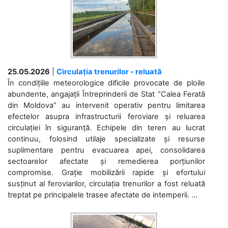
25.05.2026
|
Circulația trenurilor - reluată
În condițiile meteorologice dificile provocate de ploile
abundente, angajații Întreprinderii de Stat “Calea Ferată
din Moldova” au intervenit operativ pentru limitarea
efectelor asupra infrastructurii feroviare și reluarea
circulației în siguranță. Echipele din teren au lucrat
continuu, folosind utilaje specializate și resurse
suplimentare pentru evacuarea apei, consolidarea
sectoarelor afectate și remedierea porțiunilor
compromise. Grație mobilizării rapide și efortului
susținut al feroviarilor, circulația trenurilor a fost reluată
treptat pe principalele trasee afectate de intemperii. ...