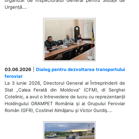
organizat de Inspectoratul General pentru Situații de
Urgență....
03.06.2026
|
Dialog pentru dezvoltarea transportului
feroviar
La 3 iunie 2026, Directorul General al Întreprinderii de
Stat „Calea Ferată din Moldova” (CFM), dl Serghei
Cotelinic, a avut o întrevedere de lucru cu reprezentanții
Holdingului GRAMPET România și ai Grupului Feroviar
Român (GFR), Costinel Almăjanu și Victor Gurdiș....