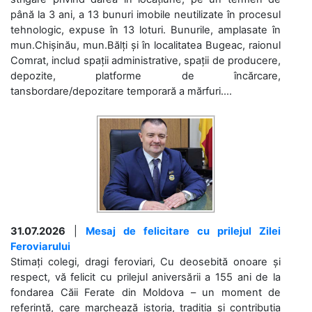
până la 3 ani, a 13 bunuri imobile neutilizate în procesul
tehnologic, expuse în 13 loturi. Bunurile, amplasate în
mun.Chișinău, mun.Bălți și în localitatea Bugeac, raionul
Comrat, includ spații administrative, spații de producere,
depozite, platforme de încărcare,
tansbordare/depozitare temporară a mărfuri....
31.07.2026
|
Mesaj de felicitare cu prilejul Zilei
Feroviarului
Stimați colegi, dragi feroviari, Cu deosebită onoare și
respect, vă felicit cu prilejul aniversării a 155 ani de la
fondarea Căii Ferate din Moldova – un moment de
referință, care marchează istoria, tradiția și contribuția