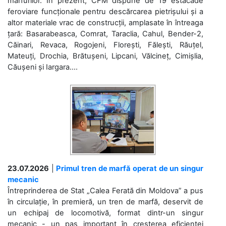
mărfurilor. În prezent, CFM dispune de 19 estacade
feroviare funcționale pentru descărcarea pietrișului și a
altor materiale vrac de construcții, amplasate în întreaga
țară: Basarabeasca, Comrat, Taraclia, Cahul, Bender-2,
Căinari, Revaca, Rogojeni, Florești, Fălești, Răuțel,
Mateuți, Drochia, Brătușeni, Lipcani, Vălcineț, Cimișlia,
Căușeni și Iargara....
23.07.2026
|
Primul tren de marfă operat de un singur
mecanic
Întreprinderea de Stat „Calea Ferată din Moldova” a pus
în circulație, în premieră, un tren de marfă, deservit de
un echipaj de locomotivă, format dintr-un singur
mecanic - un pas important în creșterea eficienței