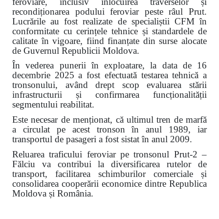
feroviare, inclusiv înlocuirea traverselor și
recondiționarea podului feroviar peste râul Prut.
Lucrările au fost realizate de specialiștii CFM în
conformitate cu cerințele tehnice și standardele de
calitate în vigoare, fiind finanțate din surse alocate
de Guvernul Republicii Moldova.
În vederea punerii în exploatare, la data de 16
decembrie 2025 a fost efectuată testarea tehnică a
tronsonului, având drept scop evaluarea stării
infrastructurii și confirmarea funcționalității
segmentului reabilitat.
Este necesar de menționat, că ultimul tren de marfă
a circulat pe acest tronson în anul 1989, iar
transportul de pasageri a fost sistat în anul 2009.
Reluarea traficului feroviar pe tronsonul Prut-2 –
Fălciu va contribui la diversificarea rutelor de
transport, facilitarea schimburilor comerciale și
consolidarea cooperării economice dintre Republica
Moldova și România.