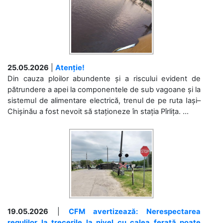
25.05.2026
|
Atenție!
Din cauza ploilor abundente și a riscului evident de
pătrundere a apei la componentele de sub vagoane și la
sistemul de alimentare electrică, trenul de pe ruta Iași–
Chișinău a fost nevoit să staționeze în stația Pîrlița. ...
19.05.2026
|
CFM avertizează: Nerespectarea
regulilor la trecerile la nivel cu calea ferată poate