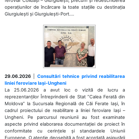
feroviar Colibași – Giurgiulești, precum și redeschiderea
operațiunilor de încărcare la toate stațiile cu destinația
Giurgiulești și Giurgiulești-Port....
29.06.2026
|
Consultări tehnice privind reabilitarea
liniei feroviare Iași-Ungheni
La 25.06.2026 a avut loc o vizită de lucru a
reprezentanților Întreprinderii de Stat ”Calea Ferată din
Moldova” la Sucursala Regională de Căi Ferate Iași, în
cadrul proiectului de reabilitare a liniei feroviare Iași –
Ungheni. Pe parcursul reuniunii au fost examinate
aspecte privind elaborarea documentației de proiect în
conformitate cu cerințele și standardele Uniunii
Europene. O atenție deosebită a fost acordată asigurării