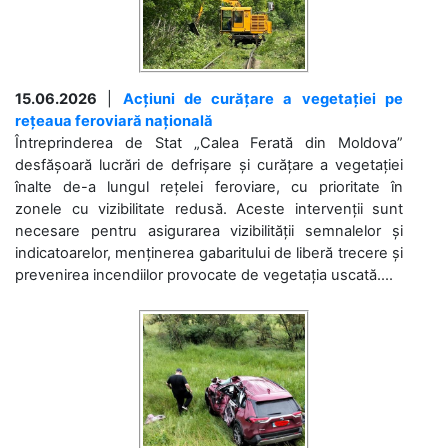
15.06.2026
|
Acțiuni de curățare a vegetației pe
rețeaua feroviară națională
Întreprinderea de Stat „Calea Ferată din Moldova”
desfășoară lucrări de defrișare și curățare a vegetației
înalte de-a lungul rețelei feroviare, cu prioritate în
zonele cu vizibilitate redusă. Aceste intervenții sunt
necesare pentru asigurarea vizibilității semnalelor și
indicatoarelor, menținerea gabaritului de liberă trecere și
prevenirea incendiilor provocate de vegetația uscată....