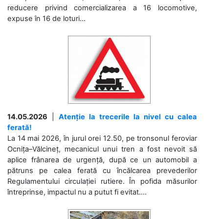
reducere privind comercializarea a 16 locomotive,
expuse în 16 de loturi...
14.05.2026
|
Atenție la trecerile la nivel cu calea
ferată!
La 14 mai 2026, în jurul orei 12.50, pe tronsonul feroviar
Ocnița–Vălcineț, mecanicul unui tren a fost nevoit să
aplice frânarea de urgență, după ce un automobil a
pătruns pe calea ferată cu încălcarea prevederilor
Regulamentului circulației rutiere. În pofida măsurilor
întreprinse, impactul nu a putut fi evitat....