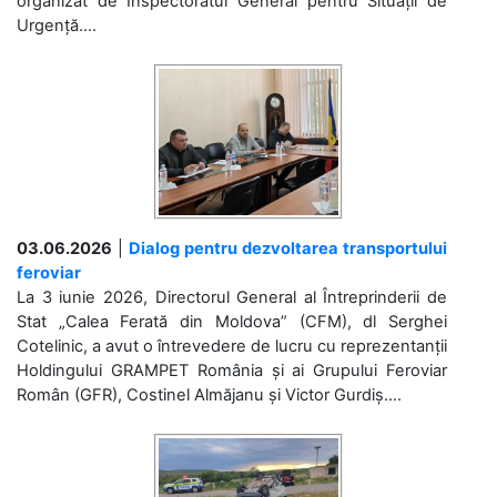
organizat de Inspectoratul General pentru Situații de
Urgență....
03.06.2026
|
Dialog pentru dezvoltarea transportului
feroviar
La 3 iunie 2026, Directorul General al Întreprinderii de
Stat „Calea Ferată din Moldova” (CFM), dl Serghei
Cotelinic, a avut o întrevedere de lucru cu reprezentanții
Holdingului GRAMPET România și ai Grupului Feroviar
Român (GFR), Costinel Almăjanu și Victor Gurdiș....