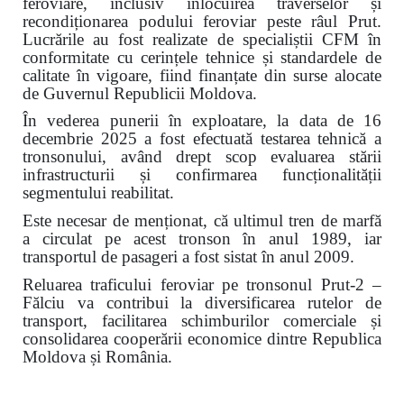
feroviare, inclusiv înlocuirea traverselor și
recondiționarea podului feroviar peste râul Prut.
Lucrările au fost realizate de specialiștii CFM în
conformitate cu cerințele tehnice și standardele de
calitate în vigoare, fiind finanțate din surse alocate
de Guvernul Republicii Moldova.
În vederea punerii în exploatare, la data de 16
decembrie 2025 a fost efectuată testarea tehnică a
tronsonului, având drept scop evaluarea stării
infrastructurii și confirmarea funcționalității
segmentului reabilitat.
Este necesar de menționat, că ultimul tren de marfă
a circulat pe acest tronson în anul 1989, iar
transportul de pasageri a fost sistat în anul 2009.
Reluarea traficului feroviar pe tronsonul Prut-2 –
Fălciu va contribui la diversificarea rutelor de
transport, facilitarea schimburilor comerciale și
consolidarea cooperării economice dintre Republica
Moldova și România.