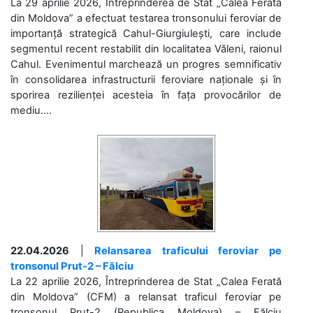
La 29 aprilie 2026, Întreprinderea de Stat „Calea Ferată
din Moldova” a efectuat testarea tronsonului feroviar de
importanță strategică Cahul-Giurgiulești, care include
segmentul recent restabilit din localitatea Văleni, raionul
Cahul. Evenimentul marchează un progres semnificativ
în consolidarea infrastructurii feroviare naționale și în
sporirea rezilienței acesteia în fața provocărilor de
mediu....
22.04.2026
|
Relansarea traficului feroviar pe
tronsonul Prut-2 – Fălciu
La 22 aprilie 2026, Întreprinderea de Stat „Calea Ferată
din Moldova” (CFM) a relansat traficul feroviar pe
tronsonul Prut-2 (Republica Moldova) – Fălciu