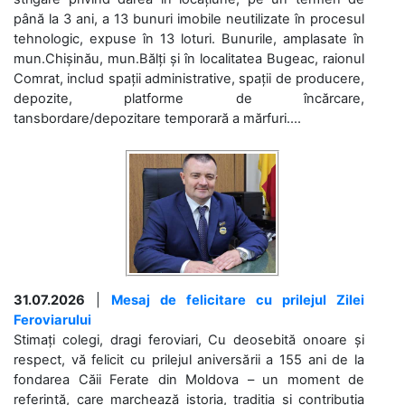
până la 3 ani, a 13 bunuri imobile neutilizate în procesul
tehnologic, expuse în 13 loturi. Bunurile, amplasate în
mun.Chișinău, mun.Bălți și în localitatea Bugeac, raionul
Comrat, includ spații administrative, spații de producere,
depozite, platforme de încărcare,
tansbordare/depozitare temporară a mărfuri....
31.07.2026
|
Mesaj de felicitare cu prilejul Zilei
Feroviarului
Stimați colegi, dragi feroviari, Cu deosebită onoare și
respect, vă felicit cu prilejul aniversării a 155 ani de la
fondarea Căii Ferate din Moldova – un moment de
referință, care marchează istoria, tradiția și contribuția