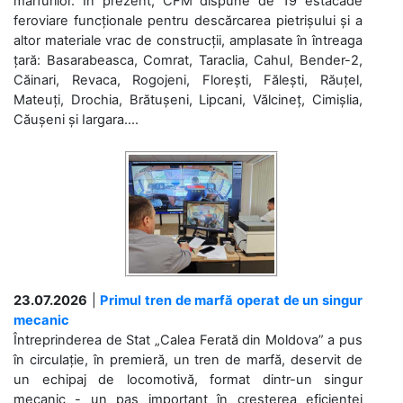
mărfurilor. În prezent, CFM dispune de 19 estacade
feroviare funcționale pentru descărcarea pietrișului și a
altor materiale vrac de construcții, amplasate în întreaga
țară: Basarabeasca, Comrat, Taraclia, Cahul, Bender-2,
Căinari, Revaca, Rogojeni, Florești, Fălești, Răuțel,
Mateuți, Drochia, Brătușeni, Lipcani, Vălcineț, Cimișlia,
Căușeni și Iargara....
23.07.2026
|
Primul tren de marfă operat de un singur
mecanic
Întreprinderea de Stat „Calea Ferată din Moldova” a pus
în circulație, în premieră, un tren de marfă, deservit de
un echipaj de locomotivă, format dintr-un singur
mecanic - un pas important în creșterea eficienței