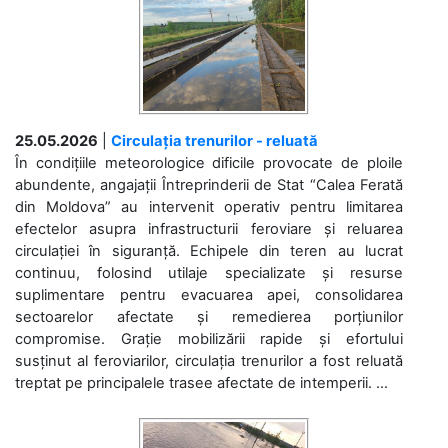
25.05.2026
|
Circulația trenurilor - reluată
În condițiile meteorologice dificile provocate de ploile
abundente, angajații Întreprinderii de Stat “Calea Ferată
din Moldova” au intervenit operativ pentru limitarea
efectelor asupra infrastructurii feroviare și reluarea
circulației în siguranță. Echipele din teren au lucrat
continuu, folosind utilaje specializate și resurse
suplimentare pentru evacuarea apei, consolidarea
sectoarelor afectate și remedierea porțiunilor
compromise. Grație mobilizării rapide și efortului
susținut al feroviarilor, circulația trenurilor a fost reluată
treptat pe principalele trasee afectate de intemperii. ...