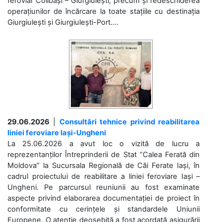
feroviar Colibași – Giurgiulești, precum și redeschiderea
operațiunilor de încărcare la toate stațiile cu destinația
Giurgiulești și Giurgiulești-Port....
29.06.2026
|
Consultări tehnice privind reabilitarea
liniei feroviare Iași-Ungheni
La 25.06.2026 a avut loc o vizită de lucru a
reprezentanților Întreprinderii de Stat ”Calea Ferată din
Moldova” la Sucursala Regională de Căi Ferate Iași, în
cadrul proiectului de reabilitare a liniei feroviare Iași –
Ungheni. Pe parcursul reuniunii au fost examinate
aspecte privind elaborarea documentației de proiect în
conformitate cu cerințele și standardele Uniunii
Europene. O atenție deosebită a fost acordată asigurării