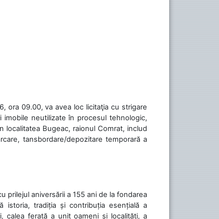
 ora 09.00, va avea loc licitaţia cu strigare
 imobile neutilizate în procesul tehnologic,
în localitatea Bugeac, raionul Comrat, includ
cărcare, tansbordare/depozitare temporară a
cu prilejul aniversării a 155 ani de la fondarea
toria, tradiția și contribuția esențială a
, calea ferată a unit oameni și localități, a