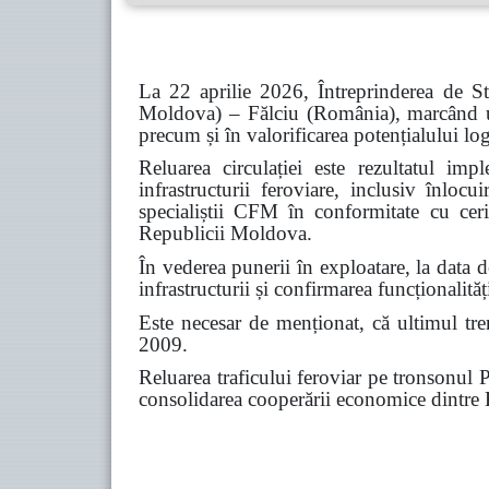
La 22 aprilie 2026, Întreprinderea de S
Moldova) – Fălciu (România), marcând un 
precum și în valorificarea potențialului logi
Reluarea circulației este rezultatul im
infrastructurii feroviare, inclusiv înloc
specialiștii CFM în conformitate cu ceri
Republicii Moldova.
În vederea punerii în exploatare, la data 
infrastructurii și confirmarea funcționalităț
Este necesar de menționat, că ultimul tren
2009.
Reluarea traficului feroviar pe tronsonul P
consolidarea cooperării economice dintr