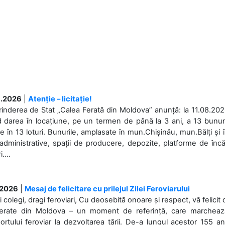
.2026
|
Atenție – licitație!
rinderea de Stat „Calea Ferată din Moldova” anunță: la 11.08.2026,
d darea în locațiune, pe un termen de până la 3 ani, a 13 bunuri
 în 13 loturi. Bunurile, amplasate în mun.Chișinău, mun.Bălți și 
 administrative, spații de producere, depozite, platforme de în
....
.2026
|
Mesaj de felicitare cu prilejul Zilei Feroviarului
i colegi, dragi feroviari, Cu deosebită onoare și respect, vă felicit 
Ferate din Moldova – un moment de referință, care marchează is
ortului feroviar la dezvoltarea țării. De-a lungul acestor 155 ani