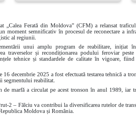
tat „Calea Ferată din Moldova” (CFM) a relansat traficul
moment semnificativ în procesul de reconectare a infrastr
stic al regiunii.
plementării unui amplu program de reabilitare, inițiat
uirea traverselor și recondiționarea podului feroviar peste
nțele tehnice și standardele de calitate în vigoare, fiin
de 16 decembrie 2025 a fost efectuată testarea tehnică a tro
ii segmentului reabilitat.
 de marfă a circulat pe acest tronson în anul 1989, iar tr
rut-2 – Fălciu va contribui la diversificarea rutelor de trans
e Republica Moldova și România.