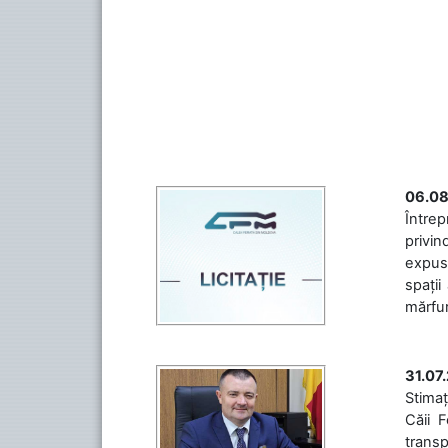
06.08
Întrep
privin
expuse
spații
mărfuri
31.07
Stimaț
Căii 
transp