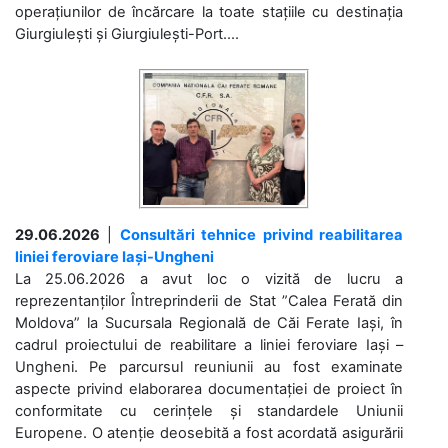
operațiunilor de încărcare la toate stațiile cu destinația
Giurgiulești și Giurgiulești-Port....
29.06.2026
|
Consultări tehnice privind reabilitarea
liniei feroviare Iași-Ungheni
La 25.06.2026 a avut loc o vizită de lucru a
reprezentanților Întreprinderii de Stat ”Calea Ferată din
Moldova” la Sucursala Regională de Căi Ferate Iași, în
cadrul proiectului de reabilitare a liniei feroviare Iași –
Ungheni. Pe parcursul reuniunii au fost examinate
aspecte privind elaborarea documentației de proiect în
conformitate cu cerințele și standardele Uniunii
Europene. O atenție deosebită a fost acordată asigurării