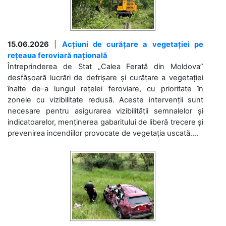
15.06.2026
|
Acțiuni de curățare a vegetației pe
rețeaua feroviară națională
Întreprinderea de Stat „Calea Ferată din Moldova”
desfășoară lucrări de defrișare și curățare a vegetației
înalte de-a lungul rețelei feroviare, cu prioritate în
zonele cu vizibilitate redusă. Aceste intervenții sunt
necesare pentru asigurarea vizibilității semnalelor și
indicatoarelor, menținerea gabaritului de liberă trecere și
prevenirea incendiilor provocate de vegetația uscată....