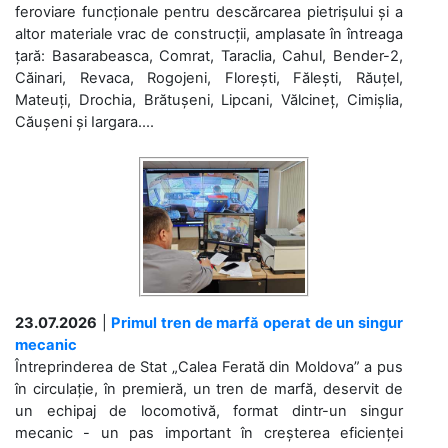
feroviare funcționale pentru descărcarea pietrișului și a
altor materiale vrac de construcții, amplasate în întreaga
țară: Basarabeasca, Comrat, Taraclia, Cahul, Bender-2,
Căinari, Revaca, Rogojeni, Florești, Fălești, Răuțel,
Mateuți, Drochia, Brătușeni, Lipcani, Vălcineț, Cimișlia,
Căușeni și Iargara....
23.07.2026
|
Primul tren de marfă operat de un singur
mecanic
Întreprinderea de Stat „Calea Ferată din Moldova” a pus
în circulație, în premieră, un tren de marfă, deservit de
un echipaj de locomotivă, format dintr-un singur
mecanic - un pas important în creșterea eficienței