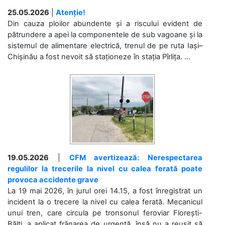
25.05.2026
|
Atenție!
Din cauza ploilor abundente și a riscului evident de
pătrundere a apei la componentele de sub vagoane și la
sistemul de alimentare electrică, trenul de pe ruta Iași–
Chișinău a fost nevoit să staționeze în stația Pîrlița. ...
19.05.2026
|
CFM avertizează: Nerespectarea
regulilor la trecerile la nivel cu calea ferată poate
provoca accidente grave
La 19 mai 2026, în jurul orei 14.15, a fost înregistrat un
incident la o trecere la nivel cu calea ferată. Mecanicul
unui tren, care circula pe tronsonul feroviar Florești-
Bălți, a aplicat frânarea de urgență, însă nu a reușit să