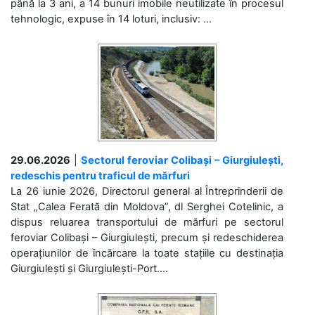
până la 3 ani, a 14 bunuri imobile neutilizate în procesul
tehnologic, expuse în 14 loturi, inclusiv: ...
29.06.2026
|
Sectorul feroviar Colibași – Giurgiulești,
redeschis pentru traficul de mărfuri
La 26 iunie 2026, Directorul general al Întreprinderii de
Stat „Calea Ferată din Moldova”, dl Serghei Cotelinic, a
dispus reluarea transportului de mărfuri pe sectorul
feroviar Colibași – Giurgiulești, precum și redeschiderea
operațiunilor de încărcare la toate stațiile cu destinația
Giurgiulești și Giurgiulești-Port....