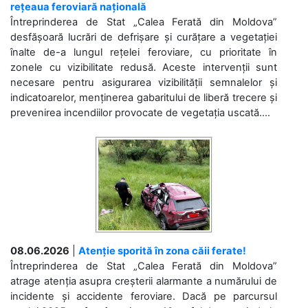
rețeaua feroviară națională
Întreprinderea de Stat „Calea Ferată din Moldova”
desfășoară lucrări de defrișare și curățare a vegetației
înalte de-a lungul rețelei feroviare, cu prioritate în
zonele cu vizibilitate redusă. Aceste intervenții sunt
necesare pentru asigurarea vizibilității semnalelor și
indicatoarelor, menținerea gabaritului de liberă trecere și
prevenirea incendiilor provocate de vegetația uscată....
08.06.2026
|
Atenție sporită în zona căii ferate!
Întreprinderea de Stat „Calea Ferată din Moldova”
atrage atenția asupra creșterii alarmante a numărului de
incidente și accidente feroviare. Dacă pe parcursul