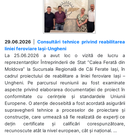
29.06.2026
|
Consultări tehnice privind reabilitarea
liniei feroviare Iași-Ungheni
La 25.06.2026 a avut loc o vizită de lucru a
reprezentanților Întreprinderii de Stat ”Calea Ferată din
Moldova” la Sucursala Regională de Căi Ferate Iași, în
cadrul proiectului de reabilitare a liniei feroviare Iași –
Ungheni. Pe parcursul reuniunii au fost examinate
aspecte privind elaborarea documentației de proiect în
conformitate cu cerințele și standardele Uniunii
Europene. O atenție deosebită a fost acordată asigurării
supravegherii tehnice a proceselor de proiectare și
construcție, care urmează să fie realizată de experți ce
dețin certificate și calificări corespunzătoare,
recunoscute atât la nivel european, cât și național. ...