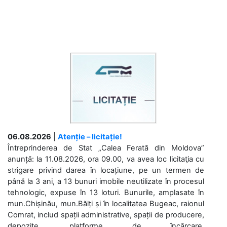
06.08.2026
|
Atenție – licitație!
Întreprinderea de Stat „Calea Ferată din Moldova”
anunță: la 11.08.2026, ora 09.00, va avea loc licitaţia cu
strigare privind darea în locațiune, pe un termen de
până la 3 ani, a 13 bunuri imobile neutilizate în procesul
tehnologic, expuse în 13 loturi. Bunurile, amplasate în
mun.Chișinău, mun.Bălți și în localitatea Bugeac, raionul
Comrat, includ spații administrative, spații de producere,
depozite, platforme de încărcare,