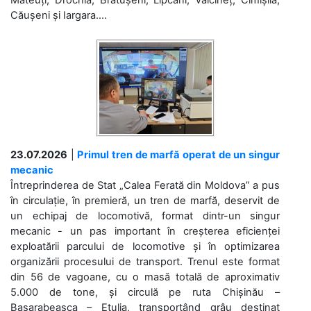
Mateuți, Drochia, Brătușeni, Lipcani, Vălcineț, Cimișlia,
Căușeni și Iargara....
23.07.2026
|
Primul tren de marfă operat de un singur
mecanic
Întreprinderea de Stat „Calea Ferată din Moldova” a pus
în circulație, în premieră, un tren de marfă, deservit de
un echipaj de locomotivă, format dintr-un singur
mecanic - un pas important în creșterea eficienței
exploatării parcului de locomotive și în optimizarea
organizării procesului de transport. Trenul este format
din 56 de vagoane, cu o masă totală de aproximativ
5.000 de tone, și circulă pe ruta Chișinău –
Basarabeasca – Etulia, transportând grâu destinat