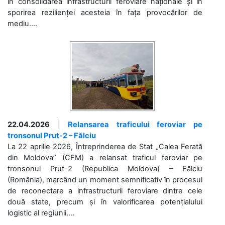
în consolidarea infrastructurii feroviare naționale și în
sporirea rezilienței acesteia în fața provocărilor de
mediu....
22.04.2026
|
Relansarea traficului feroviar pe
tronsonul Prut-2 – Fălciu
La 22 aprilie 2026, Întreprinderea de Stat „Calea Ferată
din Moldova” (CFM) a relansat traficul feroviar pe
tronsonul Prut-2 (Republica Moldova) – Fălciu
(România), marcând un moment semnificativ în procesul
de reconectare a infrastructurii feroviare dintre cele
două state, precum și în valorificarea potențialului
logistic al regiunii....