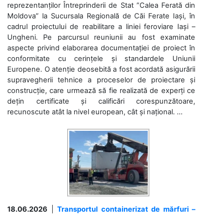
reprezentanților Întreprinderii de Stat ”Calea Ferată din
Moldova” la Sucursala Regională de Căi Ferate Iași, în
cadrul proiectului de reabilitare a liniei feroviare Iași –
Ungheni. Pe parcursul reuniunii au fost examinate
aspecte privind elaborarea documentației de proiect în
conformitate cu cerințele și standardele Uniunii
Europene. O atenție deosebită a fost acordată asigurării
supravegherii tehnice a proceselor de proiectare și
construcție, care urmează să fie realizată de experți ce
dețin certificate și calificări corespunzătoare,
recunoscute atât la nivel european, cât și național. ...
18.06.2026
|
Transportul containerizat de mărfuri –