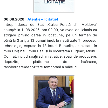
06.08.2026
|
Atenție – licitație!
Întreprinderea de Stat „Calea Ferată din Moldova”
anunță: la 11.08.2026, ora 09.00, va avea loc licitaţia cu
strigare privind darea în locațiune, pe un termen de
până la 3 ani, a 13 bunuri imobile neutilizate în procesul
tehnologic, expuse în 13 loturi. Bunurile, amplasate în
mun.Chișinău, mun.Bălți și în localitatea Bugeac, raionul
Comrat, includ spații administrative, spații de producere,
depozite, platforme de încărcare,
tansbordare/depozitare temporară a mărfuri....