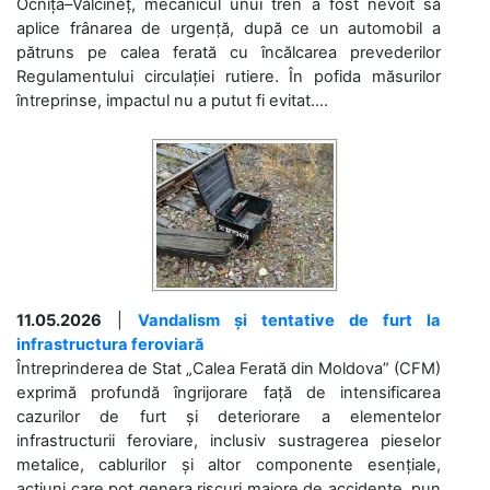
Ocnița–Vălcineț, mecanicul unui tren a fost nevoit să
aplice frânarea de urgență, după ce un automobil a
pătruns pe calea ferată cu încălcarea prevederilor
Regulamentului circulației rutiere. În pofida măsurilor
întreprinse, impactul nu a putut fi evitat....
11.05.2026
|
Vandalism și tentative de furt la
infrastructura feroviară
Întreprinderea de Stat „Calea Ferată din Moldova” (CFM)
exprimă profundă îngrijorare față de intensificarea
cazurilor de furt și deteriorare a elementelor
infrastructurii feroviare, inclusiv sustragerea pieselor
metalice, cablurilor și altor componente esențiale,
acțiuni care pot genera riscuri majore de accidente, pun