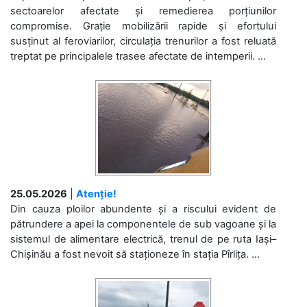
sectoarelor afectate și remedierea porțiunilor
compromise. Grație mobilizării rapide și efortului
susținut al feroviarilor, circulația trenurilor a fost reluată
treptat pe principalele trasee afectate de intemperii. ...
25.05.2026
|
Atenție!
Din cauza ploilor abundente și a riscului evident de
pătrundere a apei la componentele de sub vagoane și la
sistemul de alimentare electrică, trenul de pe ruta Iași–
Chișinău a fost nevoit să staționeze în stația Pîrlița. ...