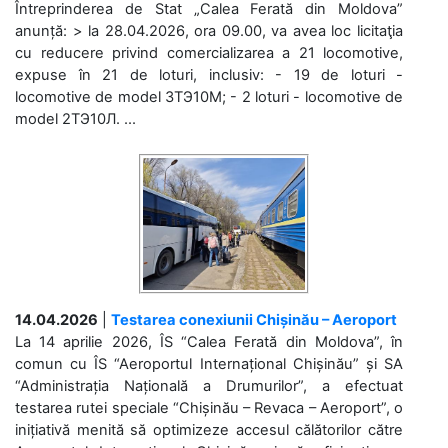
Întreprinderea de Stat „Calea Ferată din Moldova”
anunță: > la 28.04.2026, ora 09.00, va avea loc licitaţia
cu reducere privind comercializarea a 21 locomotive,
expuse în 21 de loturi, inclusiv: - 19 de loturi -
locomotive de model 3ТЭ10М; - 2 loturi - locomotive de
model 2ТЭ10Л. ...
14.04.2026
|
Testarea conexiunii Chișinău – Aeroport
La 14 aprilie 2026, ÎS “Calea Ferată din Moldova”, în
comun cu ÎS “Aeroportul Internațional Chișinău” și SA
“Administrația Națională a Drumurilor”, a efectuat
testarea rutei speciale “Chișinău – Revaca – Aeroport”, o
inițiativă menită să optimizeze accesul călătorilor către