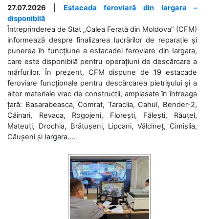
27.07.2026
|
Estacada feroviară din Iargara –
disponibilă
Întreprinderea de Stat „Calea Ferată din Moldova” (CFM)
informează despre finalizarea lucrărilor de reparație și
punerea în funcțiune a estacadei feroviare din Iargara,
care este disponibilă pentru operațiuni de descărcare a
mărfurilor. În prezent, CFM dispune de 19 estacade
feroviare funcționale pentru descărcarea pietrișului și a
altor materiale vrac de construcții, amplasate în întreaga
țară: Basarabeasca, Comrat, Taraclia, Cahul, Bender-2,
Căinari, Revaca, Rogojeni, Florești, Fălești, Răuțel,
Mateuți, Drochia, Brătușeni, Lipcani, Vălcineț, Cimișlia,
Căușeni și Iargara....