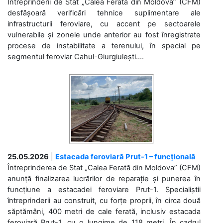
Întreprinderii de Stat „Calea Ferată din Moldova” (CFM)
desfășoară verificări tehnice suplimentare ale
infrastructurii feroviare, cu accent pe sectoarele
vulnerabile și zonele unde anterior au fost înregistrate
procese de instabilitate a terenului, în special pe
segmentul feroviar Cahul-Giurgiulești....
25.05.2026
|
Estacada feroviară Prut-1 – funcțională
Întreprinderea de Stat „Calea Ferată din Moldova” (CFM)
anunță finalizarea lucrărilor de reparație și punerea în
funcțiune a estacadei feroviare Prut-1. Specialiștii
întreprinderii au construit, cu forțe proprii, în circa două
săptămâni, 400 metri de cale ferată, inclusiv estacada
feroviară Prut-1, cu o lungime de 118 metri. În cadrul