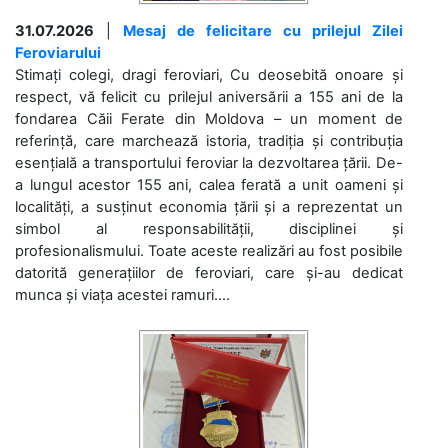
31.07.2026
|
Mesaj de felicitare cu prilejul Zilei
Feroviarului
Stimați colegi, dragi feroviari, Cu deosebită onoare și
respect, vă felicit cu prilejul aniversării a 155 ani de la
fondarea Căii Ferate din Moldova – un moment de
referință, care marchează istoria, tradiția și contribuția
esențială a transportului feroviar la dezvoltarea țării. De-
a lungul acestor 155 ani, calea ferată a unit oameni și
localități, a susținut economia țării și a reprezentat un
simbol al responsabilității, disciplinei și
profesionalismului. Toate aceste realizări au fost posibile
datorită generațiilor de feroviari, care și-au dedicat
munca și viața acestei ramuri....