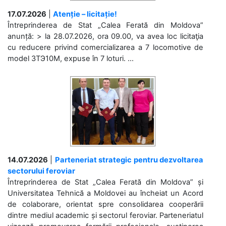
17.07.2026
|
Atenție – licitație!
Întreprinderea de Stat „Calea Ferată din Moldova”
anunță: > la 28.07.2026, ora 09.00, va avea loc licitaţia
cu reducere privind comercializarea a 7 locomotive de
model 3ТЭ10М, expuse în 7 loturi. ...
14.07.2026
|
Parteneriat strategic pentru dezvoltarea
sectorului feroviar
Întreprinderea de Stat „Calea Ferată din Moldova” și
Universitatea Tehnică a Moldovei au încheiat un Acord
de colaborare, orientat spre consolidarea cooperării
dintre mediul academic și sectorul feroviar. Parteneriatul