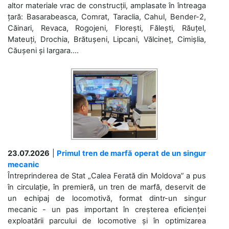
altor materiale vrac de construcții, amplasate în întreaga
țară: Basarabeasca, Comrat, Taraclia, Cahul, Bender-2,
Căinari, Revaca, Rogojeni, Florești, Fălești, Răuțel,
Mateuți, Drochia, Brătușeni, Lipcani, Vălcineț, Cimișlia,
Căușeni și Iargara....
23.07.2026
|
Primul tren de marfă operat de un singur
mecanic
Întreprinderea de Stat „Calea Ferată din Moldova” a pus
în circulație, în premieră, un tren de marfă, deservit de
un echipaj de locomotivă, format dintr-un singur
mecanic - un pas important în creșterea eficienței
exploatării parcului de locomotive și în optimizarea