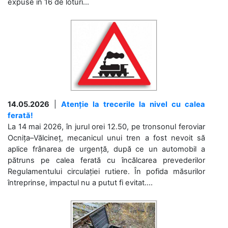
expuse în 16 de loturi...
14.05.2026
|
Atenție la trecerile la nivel cu calea
ferată!
La 14 mai 2026, în jurul orei 12.50, pe tronsonul feroviar
Ocnița–Vălcineț, mecanicul unui tren a fost nevoit să
aplice frânarea de urgență, după ce un automobil a
pătruns pe calea ferată cu încălcarea prevederilor
Regulamentului circulației rutiere. În pofida măsurilor
întreprinse, impactul nu a putut fi evitat....