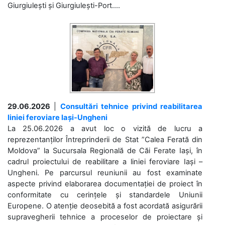
Giurgiulești și Giurgiulești-Port....
29.06.2026
|
Consultări tehnice privind reabilitarea
liniei feroviare Iași-Ungheni
La 25.06.2026 a avut loc o vizită de lucru a
reprezentanților Întreprinderii de Stat ”Calea Ferată din
Moldova” la Sucursala Regională de Căi Ferate Iași, în
cadrul proiectului de reabilitare a liniei feroviare Iași –
Ungheni. Pe parcursul reuniunii au fost examinate
aspecte privind elaborarea documentației de proiect în
conformitate cu cerințele și standardele Uniunii
Europene. O atenție deosebită a fost acordată asigurării
supravegherii tehnice a proceselor de proiectare și