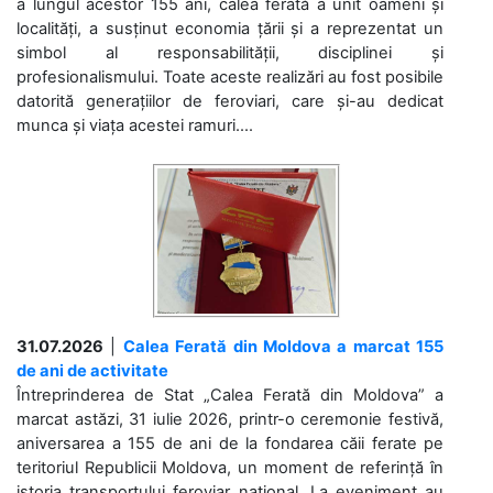
a lungul acestor 155 ani, calea ferată a unit oameni și
localități, a susținut economia țării și a reprezentat un
simbol al responsabilității, disciplinei și
profesionalismului. Toate aceste realizări au fost posibile
datorită generațiilor de feroviari, care și-au dedicat
munca și viața acestei ramuri....
31.07.2026
|
Calea Ferată din Moldova a marcat 155
de ani de activitate
Întreprinderea de Stat „Calea Ferată din Moldova” a
marcat astăzi, 31 iulie 2026, printr-o ceremonie festivă,
aniversarea a 155 de ani de la fondarea căii ferate pe
teritoriul Republicii Moldova, un moment de referință în
istoria transportului feroviar național. La eveniment au