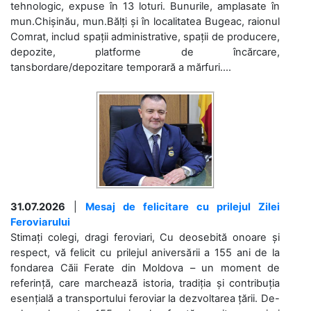
tehnologic, expuse în 13 loturi. Bunurile, amplasate în
mun.Chișinău, mun.Bălți și în localitatea Bugeac, raionul
Comrat, includ spații administrative, spații de producere,
depozite, platforme de încărcare,
tansbordare/depozitare temporară a mărfuri....
31.07.2026
|
Mesaj de felicitare cu prilejul Zilei
Feroviarului
Stimați colegi, dragi feroviari, Cu deosebită onoare și
respect, vă felicit cu prilejul aniversării a 155 ani de la
fondarea Căii Ferate din Moldova – un moment de
referință, care marchează istoria, tradiția și contribuția
esențială a transportului feroviar la dezvoltarea țării. De-