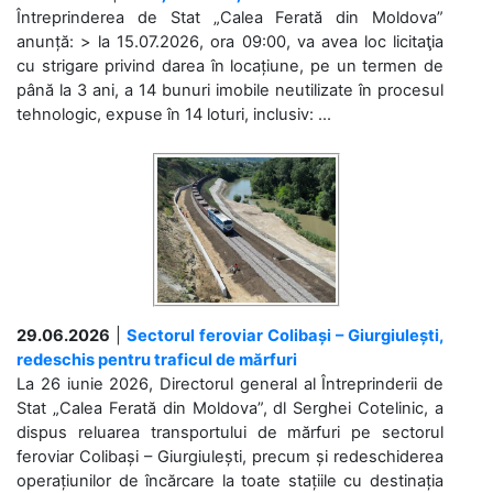
Întreprinderea de Stat „Calea Ferată din Moldova”
anunță: > la 15.07.2026, ora 09:00, va avea loc licitaţia
cu strigare privind darea în locațiune, pe un termen de
până la 3 ani, a 14 bunuri imobile neutilizate în procesul
tehnologic, expuse în 14 loturi, inclusiv: ...
29.06.2026
|
Sectorul feroviar Colibași – Giurgiulești,
redeschis pentru traficul de mărfuri
La 26 iunie 2026, Directorul general al Întreprinderii de
Stat „Calea Ferată din Moldova”, dl Serghei Cotelinic, a
dispus reluarea transportului de mărfuri pe sectorul
feroviar Colibași – Giurgiulești, precum și redeschiderea
operațiunilor de încărcare la toate stațiile cu destinația