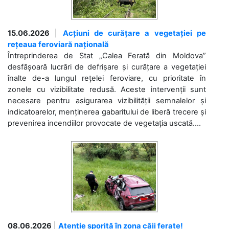
15.06.2026
|
Acțiuni de curățare a vegetației pe
rețeaua feroviară națională
Întreprinderea de Stat „Calea Ferată din Moldova”
desfășoară lucrări de defrișare și curățare a vegetației
înalte de-a lungul rețelei feroviare, cu prioritate în
zonele cu vizibilitate redusă. Aceste intervenții sunt
necesare pentru asigurarea vizibilității semnalelor și
indicatoarelor, menținerea gabaritului de liberă trecere și
prevenirea incendiilor provocate de vegetația uscată....
08.06.2026
|
Atenție sporită în zona căii ferate!