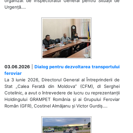
organizat de Inspectoratul General pentru Situații de
Urgență....
03.06.2026
|
Dialog pentru dezvoltarea transportului
feroviar
La 3 iunie 2026, Directorul General al Întreprinderii de
Stat „Calea Ferată din Moldova” (CFM), dl Serghei
Cotelinic, a avut o întrevedere de lucru cu reprezentanții
Holdingului GRAMPET România și ai Grupului Feroviar
Român (GFR), Costinel Almăjanu și Victor Gurdiș....