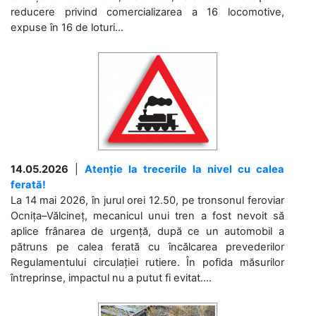
reducere privind comercializarea a 16 locomotive,
expuse în 16 de loturi...
14.05.2026
|
Atenție la trecerile la nivel cu calea
ferată!
La 14 mai 2026, în jurul orei 12.50, pe tronsonul feroviar
Ocnița–Vălcineț, mecanicul unui tren a fost nevoit să
aplice frânarea de urgență, după ce un automobil a
pătruns pe calea ferată cu încălcarea prevederilor
Regulamentului circulației rutiere. În pofida măsurilor
întreprinse, impactul nu a putut fi evitat....