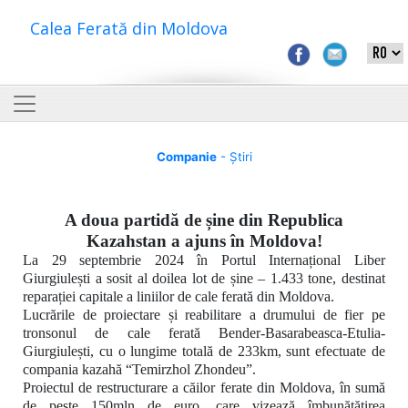
Calea Ferată din Moldova
Companie
- Știri
A doua partidă de șine din Republica
Kazahstan a ajuns în Moldova!
La 29 septembrie 2024 în Portul Internațional Liber
Giurgiulești a sosit al doilea lot de șine – 1.433 tone, destinat
reparației capitale a liniilor de cale ferată din Moldova.
Lucrările de proiectare și reabilitare a drumului de fier pe
tronsonul de cale ferată
Bender-Basarabeasca-Etulia-
Giurgiulești, cu o lungime totală de 233km,
sunt efectuate de
compania kazahă
“Temirzhol Zhondeu”.
Proiectul de restructurare a căilor ferate din Moldova, în sumă
de peste 150mln de euro, care vizează îmbunătățirea