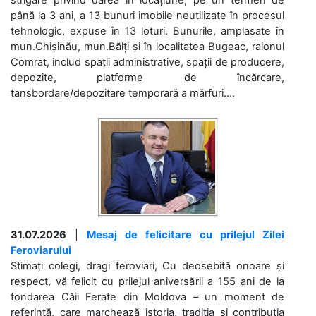
până la 3 ani, a 13 bunuri imobile neutilizate în procesul
tehnologic, expuse în 13 loturi. Bunurile, amplasate în
mun.Chișinău, mun.Bălți și în localitatea Bugeac, raionul
Comrat, includ spații administrative, spații de producere,
depozite, platforme de încărcare,
tansbordare/depozitare temporară a mărfuri....
31.07.2026
|
Mesaj de felicitare cu prilejul Zilei
Feroviarului
Stimați colegi, dragi feroviari, Cu deosebită onoare și
respect, vă felicit cu prilejul aniversării a 155 ani de la
fondarea Căii Ferate din Moldova – un moment de
referință, care marchează istoria, tradiția și contribuția