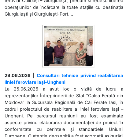
feroviar Colibași – Giurgiulești, precum și redeschiderea
operațiunilor de încărcare la toate stațiile cu destinația
Giurgiulești și Giurgiulești-Port....
29.06.2026
|
Consultări tehnice privind reabilitarea
liniei feroviare Iași-Ungheni
La 25.06.2026 a avut loc o vizită de lucru a
reprezentanților Întreprinderii de Stat ”Calea Ferată din
Moldova” la Sucursala Regională de Căi Ferate Iași, în
cadrul proiectului de reabilitare a liniei feroviare Iași –
Ungheni. Pe parcursul reuniunii au fost examinate
aspecte privind elaborarea documentației de proiect în
conformitate cu cerințele și standardele Uniunii
Europene. O atenție deosebită a fost acordată asigurării