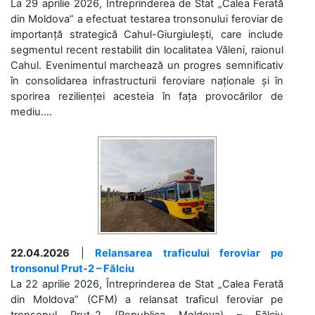
La 29 aprilie 2026, Întreprinderea de Stat „Calea Ferată
din Moldova” a efectuat testarea tronsonului feroviar de
importanță strategică Cahul-Giurgiulești, care include
segmentul recent restabilit din localitatea Văleni, raionul
Cahul. Evenimentul marchează un progres semnificativ
în consolidarea infrastructurii feroviare naționale și în
sporirea rezilienței acesteia în fața provocărilor de
mediu....
22.04.2026
|
Relansarea traficului feroviar pe
tronsonul Prut-2 – Fălciu
La 22 aprilie 2026, Întreprinderea de Stat „Calea Ferată
din Moldova” (CFM) a relansat traficul feroviar pe
tronsonul Prut-2 (Republica Moldova) – Fălciu