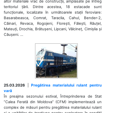
altor materiale vrac de construcții, amplasate pe întreg
teritoriul țării. Dintre acestea, 18 estacade sunt
funcționale, localizate în următoarele stații feroviare:
Basarabeasca, Comrat, Taraclia, Cahul, Bender-2,
Căinari, Revaca, Rogojeni, Florești, Fălești, Răuțel,
Mateuți, Drochia, Brătușeni, Lipcani, Vălcineț, Cimișlia și
Căușeni. ...
25.03.2026
|
Pregătirea materialului rulant pentru
vară
În preajma sezonului estival, Întreprinderea de Stat
”Calea Ferată din Moldova” (CFM) implementează un
complex de măsuri pentru pregătirea materialului rulant
și a unităților de tracțiune pentru exploatare în condiții