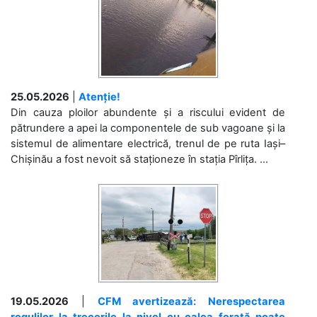
25.05.2026
|
Atenție!
Din cauza ploilor abundente și a riscului evident de
pătrundere a apei la componentele de sub vagoane și la
sistemul de alimentare electrică, trenul de pe ruta Iași–
Chișinău a fost nevoit să staționeze în stația Pîrlița. ...
19.05.2026
|
CFM avertizează: Nerespectarea
regulilor la trecerile la nivel cu calea ferată poate