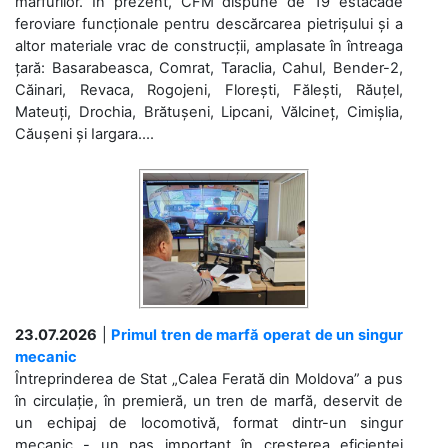
mărfurilor. În prezent, CFM dispune de 19 estacade
feroviare funcționale pentru descărcarea pietrișului și a
altor materiale vrac de construcții, amplasate în întreaga
țară: Basarabeasca, Comrat, Taraclia, Cahul, Bender-2,
Căinari, Revaca, Rogojeni, Florești, Fălești, Răuțel,
Mateuți, Drochia, Brătușeni, Lipcani, Vălcineț, Cimișlia,
Căușeni și Iargara....
23.07.2026
|
Primul tren de marfă operat de un singur
mecanic
Întreprinderea de Stat „Calea Ferată din Moldova” a pus
în circulație, în premieră, un tren de marfă, deservit de
un echipaj de locomotivă, format dintr-un singur
mecanic - un pas important în creșterea eficienței