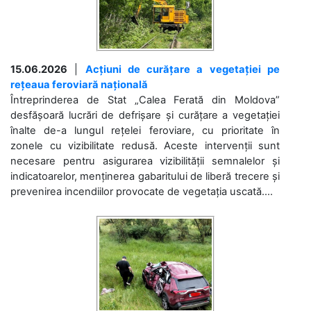
15.06.2026
|
Acțiuni de curățare a vegetației pe
rețeaua feroviară națională
Întreprinderea de Stat „Calea Ferată din Moldova”
desfășoară lucrări de defrișare și curățare a vegetației
înalte de-a lungul rețelei feroviare, cu prioritate în
zonele cu vizibilitate redusă. Aceste intervenții sunt
necesare pentru asigurarea vizibilității semnalelor și
indicatoarelor, menținerea gabaritului de liberă trecere și
prevenirea incendiilor provocate de vegetația uscată....