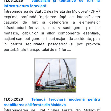
11.05.2026
|
Vandalism și tentative de furt la
infrastructura feroviară
Întreprinderea de Stat „Calea Ferată din Moldova” (CFM)
exprimă profundă îngrijorare față de intensificarea
cazurilor de furt și deteriorare a elementelor
infrastructurii feroviare, inclusiv sustragerea pieselor
metalice, cablurilor și altor componente esențiale,
acțiuni care pot genera riscuri majore de accidente, pun
în pericol securitatea pasagerilor și pot provoca
perturbări ale transportului de mărfuri....
11.05.2026
|
Tehnică feroviară modernă pentru
reabilitarea căii ferate din Moldova
Întreprinderea de Stat “Calea Ferată din Moldova”