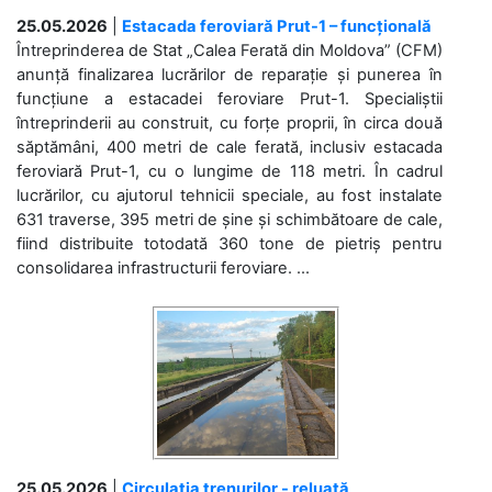
25.05.2026
|
Estacada feroviară Prut-1 – funcțională
Întreprinderea de Stat „Calea Ferată din Moldova” (CFM)
anunță finalizarea lucrărilor de reparație și punerea în
funcțiune a estacadei feroviare Prut-1. Specialiștii
întreprinderii au construit, cu forțe proprii, în circa două
săptămâni, 400 metri de cale ferată, inclusiv estacada
feroviară Prut-1, cu o lungime de 118 metri. În cadrul
lucrărilor, cu ajutorul tehnicii speciale, au fost instalate
631 traverse, 395 metri de șine și schimbătoare de cale,
fiind distribuite totodată 360 tone de pietriș pentru
consolidarea infrastructurii feroviare. ...
25.05.2026
|
Circulația trenurilor - reluată