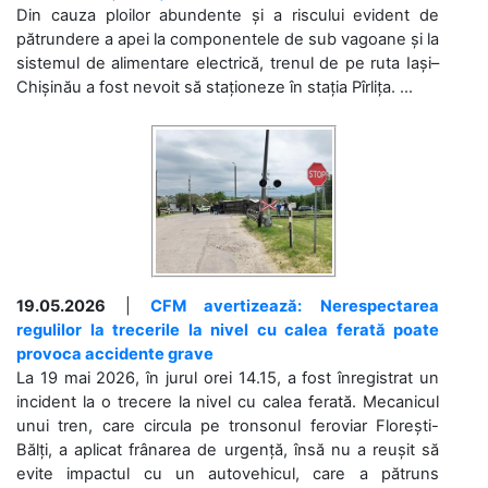
Din cauza ploilor abundente și a riscului evident de
pătrundere a apei la componentele de sub vagoane și la
sistemul de alimentare electrică, trenul de pe ruta Iași–
Chișinău a fost nevoit să staționeze în stația Pîrlița. ...
19.05.2026
|
CFM avertizează: Nerespectarea
regulilor la trecerile la nivel cu calea ferată poate
provoca accidente grave
La 19 mai 2026, în jurul orei 14.15, a fost înregistrat un
incident la o trecere la nivel cu calea ferată. Mecanicul
unui tren, care circula pe tronsonul feroviar Florești-
Bălți, a aplicat frânarea de urgență, însă nu a reușit să
evite impactul cu un autovehicul, care a pătruns