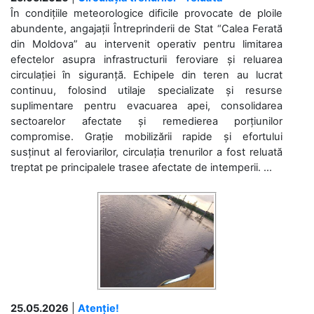
În condițiile meteorologice dificile provocate de ploile
abundente, angajații Întreprinderii de Stat “Calea Ferată
din Moldova” au intervenit operativ pentru limitarea
efectelor asupra infrastructurii feroviare și reluarea
circulației în siguranță. Echipele din teren au lucrat
continuu, folosind utilaje specializate și resurse
suplimentare pentru evacuarea apei, consolidarea
sectoarelor afectate și remedierea porțiunilor
compromise. Grație mobilizării rapide și efortului
susținut al feroviarilor, circulația trenurilor a fost reluată
treptat pe principalele trasee afectate de intemperii. ...
25.05.2026
|
Atenție!