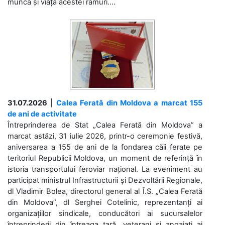
munca și viața acestei ramuri....
31.07.2026
|
Calea Ferată din Moldova a marcat 155
de ani de activitate
Întreprinderea de Stat „Calea Ferată din Moldova” a
marcat astăzi, 31 iulie 2026, printr-o ceremonie festivă,
aniversarea a 155 de ani de la fondarea căii ferate pe
teritoriul Republicii Moldova, un moment de referință în
istoria transportului feroviar național. La eveniment au
participat ministrul Infrastructurii și Dezvoltării Regionale,
dl Vladimir Bolea, directorul general al Î.S. „Calea Ferată
din Moldova”, dl Serghei Cotelinic, reprezentanți ai
organizațiilor sindicale, conducători ai sucursalelor
întreprinderii din întreaga țară, veterani și angajați ai