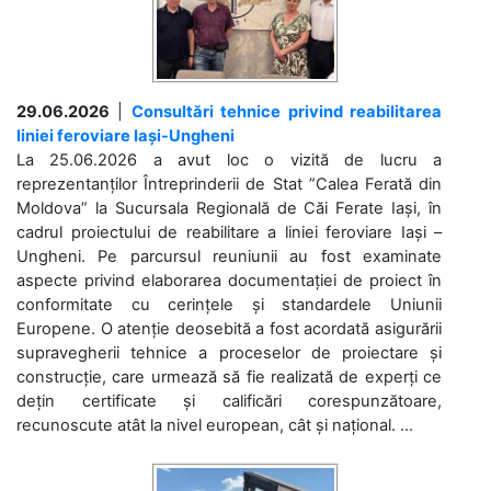
29.06.2026
|
Consultări tehnice privind reabilitarea
liniei feroviare Iași-Ungheni
La 25.06.2026 a avut loc o vizită de lucru a
reprezentanților Întreprinderii de Stat ”Calea Ferată din
Moldova” la Sucursala Regională de Căi Ferate Iași, în
cadrul proiectului de reabilitare a liniei feroviare Iași –
Ungheni. Pe parcursul reuniunii au fost examinate
aspecte privind elaborarea documentației de proiect în
conformitate cu cerințele și standardele Uniunii
Europene. O atenție deosebită a fost acordată asigurării
supravegherii tehnice a proceselor de proiectare și
construcție, care urmează să fie realizată de experți ce
dețin certificate și calificări corespunzătoare,
recunoscute atât la nivel european, cât și național. ...