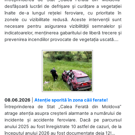
desfășoară lucrări de defrișare și curățare a vegetației
înalte de-a lungul rețelei feroviare, cu prioritate în
zonele cu vizibilitate redusă. Aceste intervenții sunt
necesare pentru asigurarea vizibilității semnalelor și
indicatoarelor, menținerea gabaritului de liberă trecere și
prevenirea incendiilor provocate de vegetația uscată....
08.06.2026
|
Atenție sporită în zona căii ferate!
Întreprinderea de Stat „Calea Ferată din Moldova”
atrage atenția asupra creșterii alarmante a numărului de
incidente și accidente feroviare. Dacă pe parcursul
anului 2025 au fost înregistrate 10 astfel de cazuri, de la
începutul anului 2026 au fost documentate deja 12!...