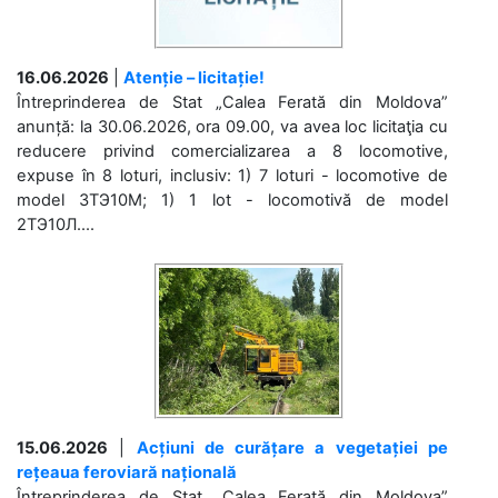
16.06.2026
|
Atenție – licitație!
Întreprinderea de Stat „Calea Ferată din Moldova”
anunță: la 30.06.2026, ora 09.00, va avea loc licitaţia cu
reducere privind comercializarea a 8 locomotive,
expuse în 8 loturi, inclusiv: 1) 7 loturi - locomotive de
model 3ТЭ10М; 1) 1 lot - locomotivă de model
2ТЭ10Л....
15.06.2026
|
Acțiuni de curățare a vegetației pe
rețeaua feroviară națională
Întreprinderea de Stat „Calea Ferată din Moldova”