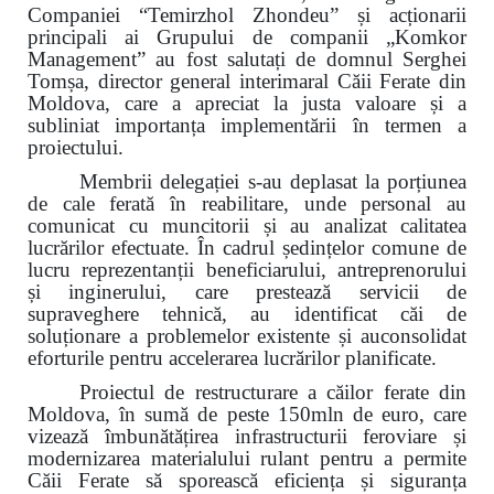
Companiei “Temirzhol Zhondeu” și acționarii
principali ai Grupului de companii „Komkor
Management” au fost salutați de domnul Serghei
Tomșa, director general interimaral
Căii Ferate din
Moldova, care a apreciat la justa valoare și a
subliniat importanța implementării în termen a
proiectului.
Membrii delegației s-au deplasat la porțiunea
de cale ferată în reabilitare, unde personal au
comunicat cu muncitorii și au analizat calitatea
lucrărilor efectuate
. În
cadrul ședințelor comune de
lucru reprezentanții beneficiarului, antreprenorului
și inginerului, care prestează servicii de
supraveghere tehnică, au identificat căi de
soluționare a problemelor existente și auconsolidat
eforturile pentru accelerarea lucrărilor planificate.
Proiectul de restructurare a căilor ferate din
Moldova, în sumă de peste 150mln de euro, care
vizează îmbunătățirea infrastructurii feroviare și
modernizarea materialului rulant pentru a permite
Căii Ferate să sporească eficiența și siguranța