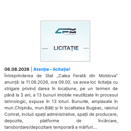
06.08.2026
|
Atenție – licitație!
Întreprinderea de Stat „Calea Ferată din Moldova”
anunță: la 11.08.2026, ora 09.00, va avea loc licitaţia cu
strigare privind darea în locațiune, pe un termen de
până la 3 ani, a 13 bunuri imobile neutilizate în procesul
tehnologic, expuse în 13 loturi. Bunurile, amplasate în
mun.Chișinău, mun.Bălți și în localitatea Bugeac, raionul
Comrat, includ spații administrative, spații de producere,
depozite, platforme de încărcare,
tansbordare/depozitare temporară a mărfuri....