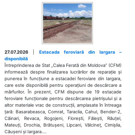
27.07.2026
|
Estacada feroviară din Iargara –
disponibilă
Întreprinderea de Stat „Calea Ferată din Moldova” (CFM)
informează despre finalizarea lucrărilor de reparație și
punerea în funcțiune a estacadei feroviare din Iargara,
care este disponibilă pentru operațiuni de descărcare a
mărfurilor. În prezent, CFM dispune de 19 estacade
feroviare funcționale pentru descărcarea pietrișului și a
altor materiale vrac de construcții, amplasate în întreaga
țară: Basarabeasca, Comrat, Taraclia, Cahul, Bender-2,
Căinari, Revaca, Rogojeni, Florești, Fălești, Răuțel,
Mateuți, Drochia, Brătușeni, Lipcani, Vălcineț, Cimișlia,
Căușeni și Iargara....