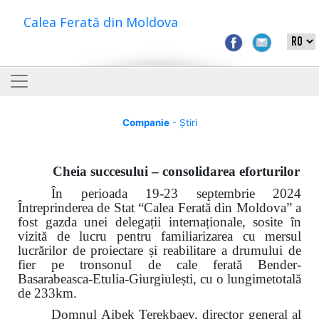
Calea Ferată din Moldova
Companie
- Știri
Cheia succesului – consolidarea eforturilor
În perioada 19-23 septembrie 2024
Întreprinderea de Stat
“
Calea Ferată din Moldova”
a
fost gazda unei delegații internaționale, sosite în
vizită de lucru pentru familiarizarea cu mersul
lucrărilor de proiectare și reabilitare a drumului de
fier pe tronsonul de cale ferată
Bender-
Basarabeasca-Etulia-Giurgiulești, cu o lungimetotală
de 233km.
Domnul Aibek Terekbaev, director general al