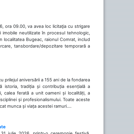
 ora 09.00, va avea loc licitaţia cu strigare
 imobile neutilizate în procesul tehnologic,
în localitatea Bugeac, raionul Comrat, includ
cărcare, tansbordare/depozitare temporară a
cu prilejul aniversării a 155 ani de la fondarea
toria, tradiția și contribuția esențială a
, calea ferată a unit oameni și localități, a
isciplinei și profesionalismului. Toate aceste
icat munca și viața acestei ramuri....
ate
31 iulie 2026, printr-o ceremonie festivă,