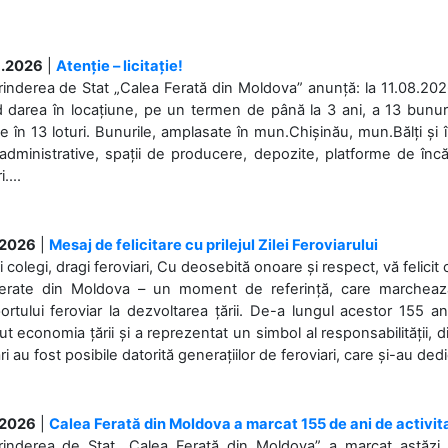
.2026
|
Atenție – licitație!
rinderea de Stat „Calea Ferată din Moldova” anunță: la 11.08.2026,
d darea în locațiune, pe un termen de până la 3 ani, a 13 bunuri
 în 13 loturi. Bunurile, amplasate în mun.Chișinău, mun.Bălți și 
 administrative, spații de producere, depozite, platforme de în
....
.2026
|
Mesaj de felicitare cu prilejul Zilei Feroviarului
i colegi, dragi feroviari, Cu deosebită onoare și respect, vă felicit 
Ferate din Moldova – un moment de referință, care marchează is
ortului feroviar la dezvoltarea țării. De-a lungul acestor 155 ani
ut economia țării și a reprezentat un simbol al responsabilității, d
ări au fost posibile datorită generațiilor de feroviari, care și-au ded
.2026
|
Calea Ferată din Moldova a marcat 155 de ani de activit
prinderea de Stat „Calea Ferată din Moldova” a marcat astăzi, 