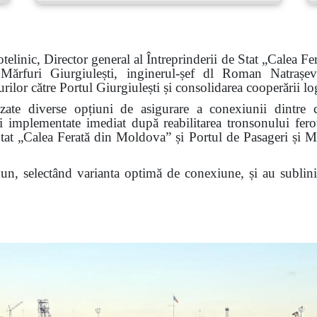
elinic, Director general al Întreprinderii de Stat „Calea F
 Mărfuri
Giurgiulești
, inginerul-șef dl Roman Natrașevs
urilor către Portul Giurgiulești și consolidarea cooperării logi
izate diverse opțiuni de asigurare a conexiunii dintre c
fi implementate imediat după reabilitarea tronsonului fero
 Stat „Calea Ferată din Moldova” și Portul de Pasageri și Măr
n, selectând varianta optimă de conexiune, și au subliniat