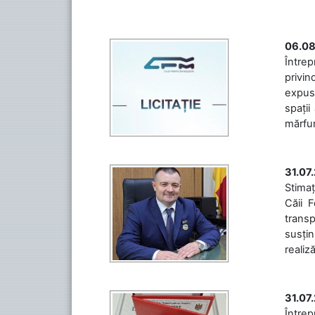
06.08
Întrep
privin
expuse
spații
mărfuri
31.07
Stimaț
Căii 
transp
susțin
realiz
31.07
Între