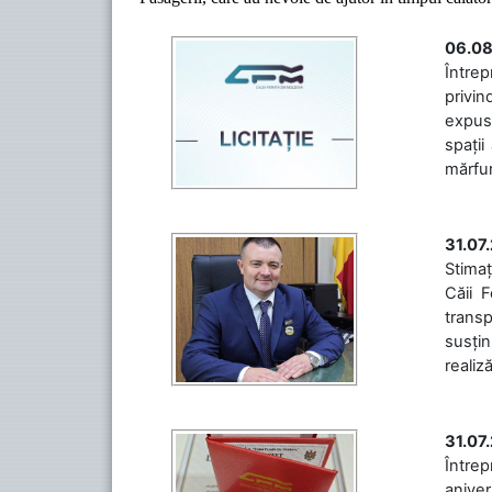
06.08
Întrep
privin
expuse
spații
mărfuri
31.07
Stimaț
Căii 
transp
susțin
realiz
31.07
Între
aniver