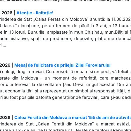
.2026
|
Atenție – licitație!
rinderea de Stat „Calea Ferată din Moldova” anunță: la 11.08.2026,
d darea în locațiune, pe un termen de până la 3 ani, a 13 bunuri
 în 13 loturi. Bunurile, amplasate în mun.Chișinău, mun.Bălți și 
 administrative, spații de producere, depozite, platforme de în
....
.2026
|
Mesaj de felicitare cu prilejul Zilei Feroviarului
i colegi, dragi feroviari, Cu deosebită onoare și respect, vă felicit 
Ferate din Moldova – un moment de referință, care marchează is
ortului feroviar la dezvoltarea țării. De-a lungul acestor 155 ani
ut economia țării și a reprezentat un simbol al responsabilității, d
ări au fost posibile datorită generațiilor de feroviari, care și-au ded
.2026
|
Calea Ferată din Moldova a marcat 155 de ani de activit
prinderea de Stat „Calea Ferată din Moldova” a marcat astăzi, 
sarea a 155 de ani de la fondarea căii ferate pe teritoriul Republi