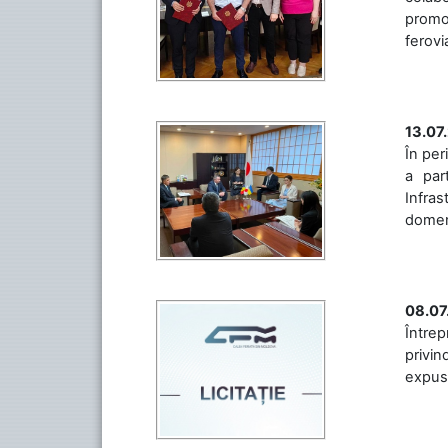
promov
ferovia
13.07
În per
a par
Infras
domeniu
08.07
Întrep
privin
expuse 