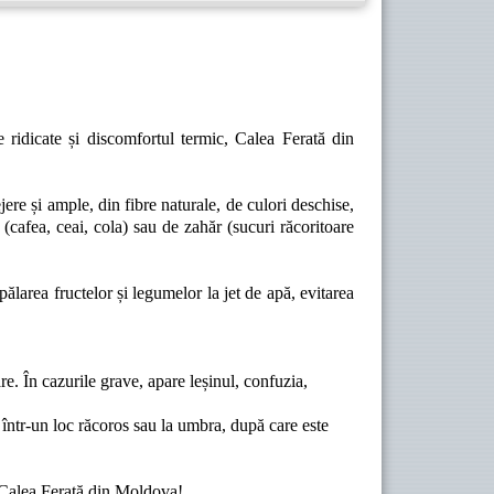
ridicate și discomfortul termic, Calea Ferată din
jere și ample, din fibre naturale, de culori deschise,
 (cafea, ceai, cola) sau de zahăr (sucuri răcoritoare
ălarea fructelor și legumelor la jet de apă, evitarea
. În cazurile grave, apare leșinul, confuzia,
, într-un loc răcoros sau la umbra, după care este
u Calea Ferată din Moldova!