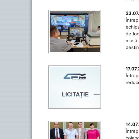
23.07
Întrep
echipa
de loc
masă t
destin
17.07
Întrep
reduce
14.07
Între
colabo