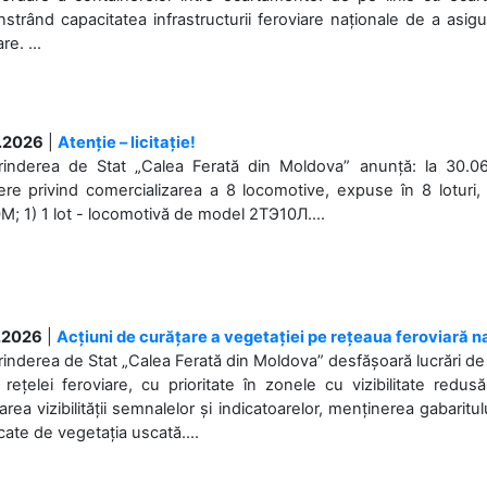
trând capacitatea infrastructurii feroviare naționale de a asigur
re. ...
.2026
|
Atenție – licitație!
prinderea de Stat „Calea Ferată din Moldova” anunță: la 30.06
re privind comercializarea a 8 locomotive, expuse în 8 loturi, 
; 1) 1 lot - locomotivă de model 2ТЭ10Л....
.2026
|
Acțiuni de curățare a vegetației pe rețeaua feroviară n
rinderea de Stat „Calea Ferată din Moldova” desfășoară lucrări de d
 rețelei feroviare, cu prioritate în zonele cu vizibilitate redu
area vizibilității semnalelor și indicatoarelor, menținerea gabaritul
ate de vegetația uscată....