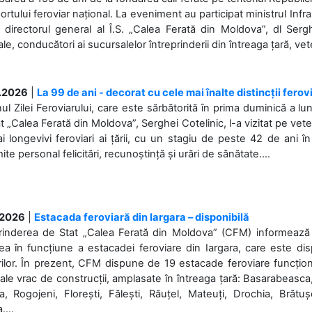
ortului feroviar național. La eveniment au participat ministrul Infras
 directorul general al Î.S. „Calea Ferată din Moldova”, dl Serghe
ale, conducători ai sucursalelor întreprinderii din întreaga țară, veter
.2026
|
La 99 de ani - decorat cu cele mai înalte distincții ferov
nul Zilei Feroviarului, care este sărbătorită în prima duminică a lun
t „Calea Ferată din Moldova”, Serghei Cotelinic, l-a vizitat pe ve
i longevivi feroviari ai țării, cu un stagiu de peste 42 de ani î
ite personal felicitări, recunoștință și urări de sănătate....
.2026
|
Estacada feroviară din Iargara – disponibilă
rinderea de Stat „Calea Ferată din Moldova” (CFM) informează de
a în funcțiune a estacadei feroviare din Iargara, care este di
ilor. În prezent, CFM dispune de 19 estacade feroviare funcționa
ale vrac de construcții, amplasate în întreaga țară: Basarabeasca
, Rogojeni, Florești, Fălești, Răuțel, Mateuți, Drochia, Brătușe
....