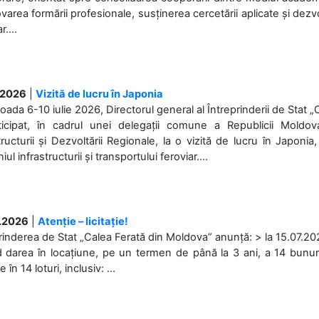
area formării profesionale, susținerea cercetării aplicate și dez
r....
.2026
|
Vizită de lucru în Japonia
ioada 6-10 iulie 2026, Directorul general al Întreprinderii de Stat 
ticipat, în cadrul unei delegații comune a Republicii Moldova
tructurii și Dezvoltării Regionale, la o vizită de lucru în Japonia,
l infrastructurii și transportului feroviar....
.2026
|
Atenție – licitație!
rinderea de Stat „Calea Ferată din Moldova” anunță: > la 15.07.2026
d darea în locațiune, pe un termen de până la 3 ani, a 14 bunuri
în 14 loturi, inclusiv: ...