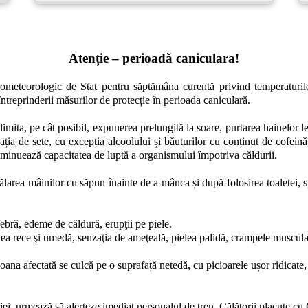
Atenție – perioadă caniculara!
ometeorologic de Stat pentru săptămâna curentă privind temperaturile 
ntreprinderii măsurilor de protecție în perioada caniculară.
limita, pe cât posibil, expunerea prelungită la soare, purtarea hainelor le
ția de sete, cu excepția alcoolului și băuturilor cu conținut de cofeină
iminuează capacitatea de luptă a organismului împotriva căldurii.
larea mâinilor cu săpun înainte de a mânca și după folosirea toaletei, sp
febră, edeme de căldură, erupţii pe piele.
ea rece şi umedă, senzaţia de ameţeală, pielea palidă, crampele musculare
soana afectată se culcă pe o suprafață netedă, cu picioarele ușor ridicate
riei, urmează să alerteze imediat personalul de tren. Călătorii placute c