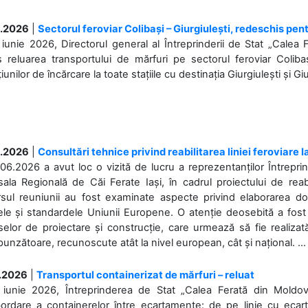
.2026
|
Sectorul feroviar Colibași – Giurgiulești, redeschis pent
iunie 2026, Directorul general al Întreprinderii de Stat „Calea 
 reluarea transportului de mărfuri pe sectorul feroviar Coliba
iunilor de încărcare la toate stațiile cu destinația Giurgiulești și Giu
.2026
|
Consultări tehnice privind reabilitarea liniei feroviare 
06.2026 a avut loc o vizită de lucru a reprezentanților Întrepri
ala Regională de Căi Ferate Iași, în cadrul proiectului de reabi
rsul reuniunii au fost examinate aspecte privind elaborarea d
ele și standardele Uniunii Europene. O atenție deosebită a fost 
elor de proiectare și construcție, care urmează să fie realizată 
unzătoare, recunoscute atât la nivel european, cât și național. ...
.2026
|
Transportul containerizat de mărfuri – reluat
 iunie 2026, Întreprinderea de Stat „Calea Ferată din Moldo
bordare a containerelor între ecartamente: de pe linie cu ecar