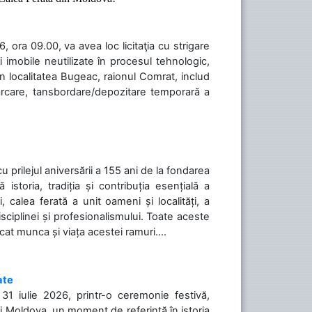
 ora 09.00, va avea loc licitaţia cu strigare
 imobile neutilizate în procesul tehnologic,
în localitatea Bugeac, raionul Comrat, includ
cărcare, tansbordare/depozitare temporară a
cu prilejul aniversării a 155 ani de la fondarea
toria, tradiția și contribuția esențială a
, calea ferată a unit oameni și localități, a
isciplinei și profesionalismului. Toate aceste
icat munca și viața acestei ramuri....
ate
31 iulie 2026, printr-o ceremonie festivă,
cii Moldova, un moment de referință în istoria