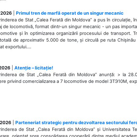
.2026
|
Primul tren de marfă operat de un singur mecanic
rinderea de Stat „Calea Ferată din Moldova” a pus în circulație, 
j de locomotivă, format dintr-un singur mecanic - un pas important
omotive și în optimizarea organizării procesului de transport.
otală de aproximativ 5.000 de tone, și circulă pe ruta Chișinău
at exportului....
.2026
|
Atenție – licitație!
rinderea de Stat „Calea Ferată din Moldova” anunță: > la 28.07
re privind comercializarea a 7 locomotive de model 3ТЭ10М, expuse
.2026
|
Parteneriat strategic pentru dezvoltarea sectorului fer
prinderea de Stat „Calea Ferată din Moldova” și Universitatea 
rare, orientat spre consolidarea cooperării dintre mediul academi