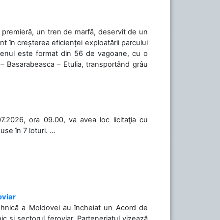
în premieră, un tren de marfă, deservit de un
 în creșterea eficienței exploatării parcului
 Trenul este format din 56 de vagoane, cu o
 – Basarabeasca – Etulia, transportând grâu
.2026, ora 09.00, va avea loc licitaţia cu
 în 7 loturi. ...
oviar
Tehnică a Moldovei au încheiat un Acord de
c și sectorul feroviar. Parteneriatul vizează