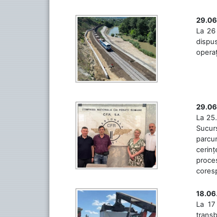
29.06
La 26 
dispus
operaț
29.06
La 25.
Sucurs
parcu
cerinț
proces
coresp
18.06
La 17
trans