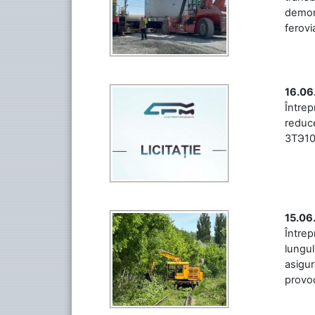
demons
ferovia
16.06
Între
reduce
3ТЭ10М
15.06
Întrep
lungul
asigur
provoc