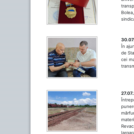
transp
Bolea,
sindic
30.07
În aju
de Sta
cei ma
transm
27.07
Întrep
punere
mărfur
materi
Revaca
Iargara