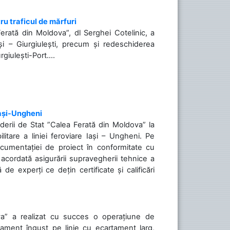
ru traficul de mărfuri
Ferată din Moldova”, dl Serghei Cotelinic, a
și – Giurgiulești, precum și redeschiderea
rgiulești-Port....
Iași-Ungheni
nderii de Stat ”Calea Ferată din Moldova” la
litare a liniei feroviare Iași – Ungheni. Pe
ocumentației de proiect în conformitate cu
acordată asigurării supravegherii tehnice a
de experți ce dețin certificate și calificări
va” a realizat cu succes o operațiune de
tament îngust pe linie cu ecartament larg,