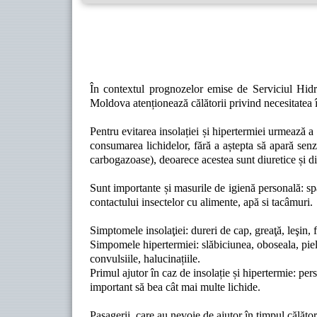
În contextul prognozelor emise de Serviciul Hidr
Moldova atenționează călătorii privind necesitatea î
Pentru evitarea insolației și hipertermiei urmează a 
consumarea lichidelor, fără a aștepta să apară senza
carbogazoase), deoarece acestea sunt diuretice și d
Sunt importante și masurile de igienă personală: spă
contactului insectelor cu alimente, apă si tacâmuri.
Simptomele insolaţiei: dureri de cap, greaţă, leşin, 
Simpomele hipertermiei: slăbiciunea, oboseala, piel
convulsiile, halucinațiile.
Primul ajutor în caz de insolație și hipertermie: per
important să bea cât mai multe lichide.
Pasagerii, care au nevoie de ajutor în timpul călăto