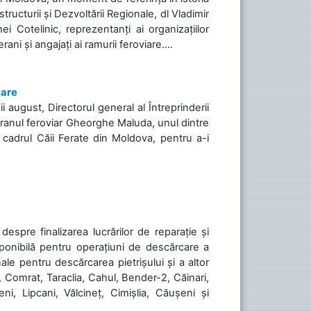
tructurii și Dezvoltării Regionale, dl Vladimir
i Cotelinic, reprezentanți ai organizațiilor
ani și angajați ai ramurii feroviare....
iare
ii august, Directorul general al Întreprinderii
teranul feroviar Gheorghe Maluda, unul dintre
n cadrul Căii Ferate din Moldova, pentru a-i
spre finalizarea lucrărilor de reparație și
sponibilă pentru operațiuni de descărcare a
le pentru descărcarea pietrișului și a altor
, Comrat, Taraclia, Cahul, Bender-2, Căinari,
ni, Lipcani, Vălcineț, Cimișlia, Căușeni și