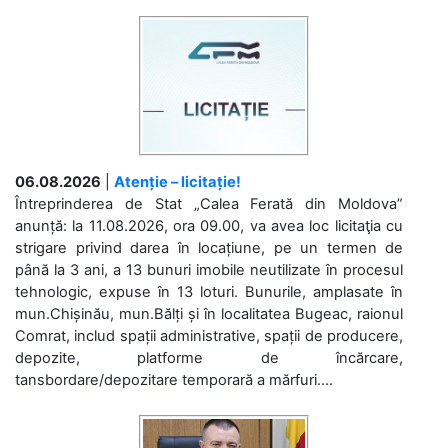
06.08.2026
|
Atenție – licitație!
Întreprinderea de Stat „Calea Ferată din Moldova”
anunță: la 11.08.2026, ora 09.00, va avea loc licitaţia cu
strigare privind darea în locațiune, pe un termen de
până la 3 ani, a 13 bunuri imobile neutilizate în procesul
tehnologic, expuse în 13 loturi. Bunurile, amplasate în
mun.Chișinău, mun.Bălți și în localitatea Bugeac, raionul
Comrat, includ spații administrative, spații de producere,
depozite, platforme de încărcare,
tansbordare/depozitare temporară a mărfuri....