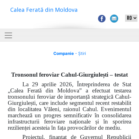
Calea Ferată din Moldova
Companie
- Știri
Tronsonul feroviar Cahul-Giurgiulești – testat
La 29 aprilie 2026, Întreprinderea de Stat
„Calea Ferată din Moldova” a efectuat testarea
tronsonului feroviar de importanță strategică Cahul-
Giurgiulești, care include segmentul recent restabilit
din localitatea Văleni, raionul Cahul. Evenimentul
marchează un progres semnificativ în consolidarea
infrastructurii feroviare naționale și în sporirea
rezilienței acesteia în fața provocărilor de mediu.
Proiectul, finanțat de Guvernul Republicii