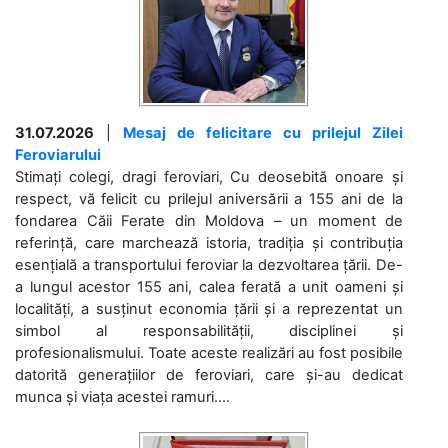
31.07.2026
|
Mesaj de felicitare cu prilejul Zilei
Feroviarului
Stimați colegi, dragi feroviari, Cu deosebită onoare și
respect, vă felicit cu prilejul aniversării a 155 ani de la
fondarea Căii Ferate din Moldova – un moment de
referință, care marchează istoria, tradiția și contribuția
esențială a transportului feroviar la dezvoltarea țării. De-
a lungul acestor 155 ani, calea ferată a unit oameni și
localități, a susținut economia țării și a reprezentat un
simbol al responsabilității, disciplinei și
profesionalismului. Toate aceste realizări au fost posibile
datorită generațiilor de feroviari, care și-au dedicat
munca și viața acestei ramuri....