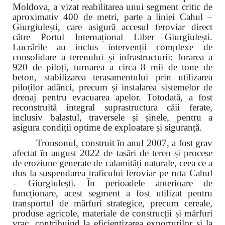
Moldova, a vizat reabilitarea unui segment critic de
aproximativ 400 de metri, parte a liniei Cahul –
Giurgiulești, care asigură accesul feroviar direct
către Portul Internațional Liber Giurgiulești.
Lucrările au inclus intervenții complexe de
consolidare a terenului și infrastructurii: forarea a
920 de piloți, turnarea a circa 8 mii de tone de
beton, stabilizarea terasamentului prin utilizarea
piloților adânci, precum și instalarea sistemelor de
drenaj pentru evacuarea apelor. Totodată, a fost
reconstruită integral suprastructura căii ferate,
inclusiv balastul, traversele și șinele, pentru a
asigura condiții optime de exploatare și siguranță.
Tronsonul, construit în anul 2007, a fost grav
afectat în august 2022 de tasări de teren și procese
de eroziune generate de calamități naturale, ceea ce a
dus la suspendarea traficului feroviar pe ruta Cahul
– Giurgiulești. În perioadele anterioare de
funcționare, acest segment a fost utilizat pentru
transportul de mărfuri strategice, precum cereale,
produse agricole, materiale de construcții și mărfuri
vrac, contribuind la eficientizarea exporturilor și la